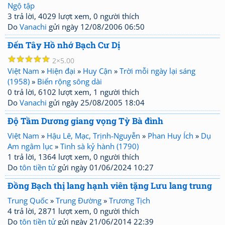
Ngộ tập
3 trả lời, 4029 lượt xem, 0 người thích
Do
Vanachi
gửi ngày 12/08/2006 06:50
Đến Tây Hồ nhớ Bạch Cư Dị
☆
☆
☆
☆
☆
2
5.00
Việt Nam
»
Hiện đại
»
Huy Cận
»
Trời mỗi ngày lại sáng
(1958)
»
Biển rộng sông dài
0 trả lời, 6102 lượt xem, 1 người thích
Do
Vanachi
gửi ngày 25/08/2005 18:04
Độ Tầm Dương giang vọng Tỳ Bà đình
Việt Nam
»
Hậu Lê, Mạc, Trịnh-Nguyễn
»
Phan Huy Ích
»
Dụ
Am ngâm lục
»
Tinh sà kỷ hành (1790)
1 trả lời, 1364 lượt xem, 0 người thích
Do
tôn tiền tử
gửi ngày 01/06/2024 10:27
Đồng Bạch thị lang hạnh viên tặng Lưu lang trung
Trung Quốc
»
Trung Đường
»
Trương Tịch
4 trả lời, 2871 lượt xem, 0 người thích
Do
tôn tiền tử
gửi ngày 21/06/2014 22:39