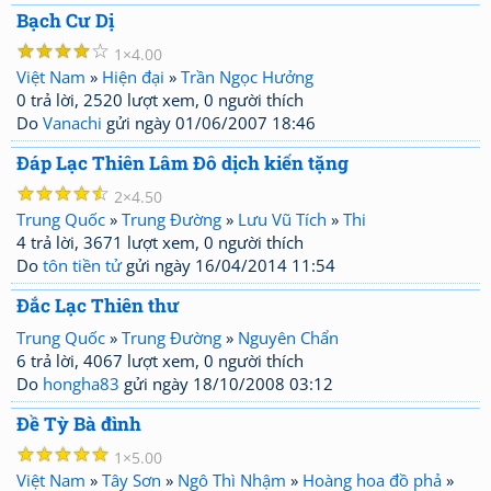
Bạch Cư Dị
☆
☆
☆
☆
☆
1
4.00
Việt Nam
»
Hiện đại
»
Trần Ngọc Hưởng
0 trả lời, 2520 lượt xem, 0 người thích
Do
Vanachi
gửi ngày 01/06/2007 18:46
Đáp Lạc Thiên Lâm Đô dịch kiến tặng
☆
☆
☆
☆
☆
2
4.50
Trung Quốc
»
Trung Đường
»
Lưu Vũ Tích
»
Thi
4 trả lời, 3671 lượt xem, 0 người thích
Do
tôn tiền tử
gửi ngày 16/04/2014 11:54
Đắc Lạc Thiên thư
Trung Quốc
»
Trung Đường
»
Nguyên Chẩn
6 trả lời, 4067 lượt xem, 0 người thích
Do
hongha83
gửi ngày 18/10/2008 03:12
Đề Tỳ Bà đình
☆
☆
☆
☆
☆
1
5.00
Việt Nam
»
Tây Sơn
»
Ngô Thì Nhậm
»
Hoàng hoa đồ phả
»