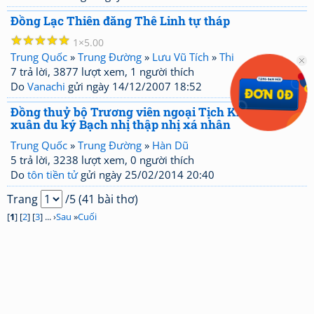
Đồng Lạc Thiên đăng Thê Linh tự tháp
☆
☆
☆
☆
☆
1
5.00
Trung Quốc
»
Trung Đường
»
Lưu Vũ Tích
»
Thi
7 trả lời, 3877 lượt xem, 1 người thích
Do
Vanachi
gửi ngày 14/12/2007 18:52
Đồng thuỷ bộ Trương viên ngoại Tịch Khúc Giang
xuân du ký Bạch nhị thập nhị xá nhân
Trung Quốc
»
Trung Đường
»
Hàn Dũ
5 trả lời, 3238 lượt xem, 0 người thích
Do
tôn tiền tử
gửi ngày 25/02/2014 20:40
Trang
/5 (41 bài thơ)
[
1
] [
2
] [
3
] ... ›
Sau
»
Cuối