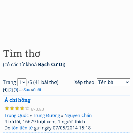
Tìm thơ
(có các từ khoá
Bạch Cư Dị
)
Trang
/5 (41 bài thơ)
Xếp theo:
[
1
] [
2
] [
3
] ... ›
Sau
»
Cuối
Á chi hồng
☆
☆
☆
☆
☆
6
3.83
Trung Quốc
»
Trung Đường
»
Nguyên Chẩn
4 trả lời, 16679 lượt xem, 1 người thích
Do
tôn tiền tử
gửi ngày 07/05/2014 15:18