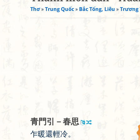
Thơ
»
Trung Quốc
»
Bắc Tống, Liêu
»
Trương 
青
門
引
－
春
思
乍
暖
還
輕
冷
。