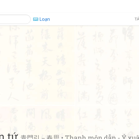
Loạn
TÁ
n tứ
青門引－春思 • Thanh môn dẫn - Ý xu