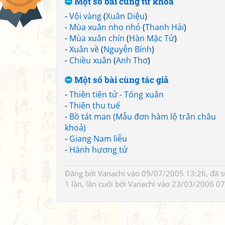
Một số bài cùng từ khoá
-
Vội vàng
(
Xuân Diệu
)
-
Mùa xuân nho nhỏ
(
Thanh Hải
)
-
Mùa xuân chín
(
Hàn Mặc Tử
)
-
Xuân về
(
Nguyễn Bính
)
-
Chiều xuân
(
Anh Thơ
)
Một số bài cùng tác giả
-
Thiên tiên tử - Tống xuân
-
Thiên thu tuế
-
Bồ tát man (Mẫu đơn hàm lộ trân châu
khoả)
-
Giang Nam liễu
-
Hành hương tử
Đăng bởi
Vanachi
vào 09/07/2005 13:26, đã 
1 lần, lần cuối bởi
Vanachi
vào 23/03/2006 07