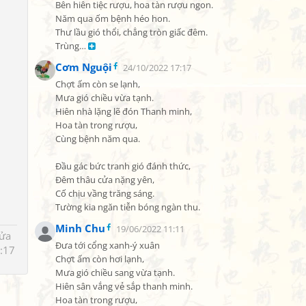
Bên hiên tiệc rượu, hoa tàn rượu ngon.

Năm qua ốm bệnh héo hon.

Thư lầu gió thổi, chẳng tròn giấc đêm.

Trùng… 
Cơm Nguội
24/10/2022 17:17
Chợt ấm còn se lạnh,

Mưa gió chiều vừa tạnh.

Hiên nhà lặng lẽ đón Thanh minh,

Hoa tàn trong rượu,

Cùng bệnh năm qua.

Đầu gác bức tranh gió đánh thức,

Đêm thâu cửa nặng yên,

Cố chịu vầng trăng sáng.

Tường kia ngăn tiễn bóng ngàn thu.
Minh Chu
19/06/2022 11:11
sửa
Đưa tới cổng xanh-ý xuân

:17
Chợt ấm còn hơi lạnh,

Mưa gió chiều sang vừa tạnh.

Hiên sân vắng vẻ sắp thanh minh.

Hoa tàn trong rượu,
