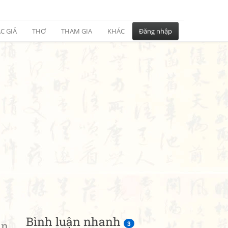
C GIẢ
THƠ
THAM GIA
KHÁC
Đăng nhập
Bình luận nhanh
ân
3