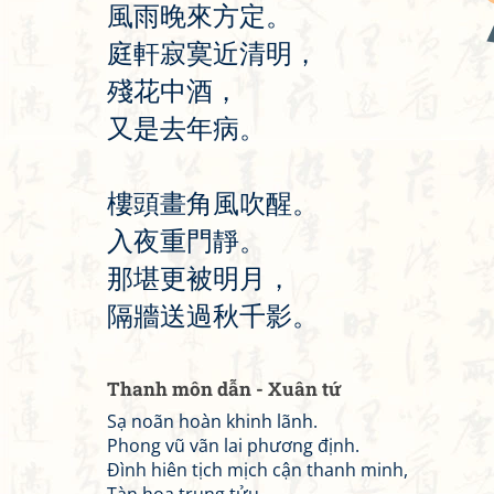
風
雨
晚
來
方
定
。
庭
軒
寂
寞
近
清
明
，
殘
花
中
酒
，
又
是
去
年
病
。
樓
頭
畫
角
風
吹
醒
。
入
夜
重
門
靜
。
那
堪
更
被
明
月
，
隔
牆
送
過
秋
千
影
。
Thanh môn dẫn - Xuân tứ
Sạ noãn hoàn khinh lãnh.
Phong vũ vãn lai phương định.
Đình hiên tịch mịch cận thanh minh,