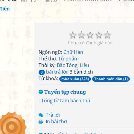
Tiên
☆
☆
☆
☆
☆
Chưa có đánh giá nào
Ngôn ngữ:
Chữ Hán
Thể thơ:
Từ phẩm
Thời kỳ:
Bắc Tống, Liêu
bài trả lời
: 3 bản dịch
3
Từ khoá:
mùa xuân (328)
Thanh môn dẫn (1)
Tuyển tập chung
-
Tống từ tam bách thủ
Trả lời
In bài thơ