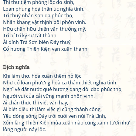
Thi thư tiệm phóng lộc do sinh,
Loan phụng hoà thân úc nghĩa tình.
Trí thuỷ nhân sơn đa phúc thọ,
Nhân khang vật thịnh bội phồn vinh.
Hữu chân hữu thiện văn thường mỹ,
Tri bỉ tri kỷ sự tất thành.
Ái đỉnh Trà Sơn biên Đáy thuỷ,
Cố hương Thiên Kiện vạn xuân thanh.
Dịch nghĩa
Khi làm thơ, hoa xuân thêm nở lộc,
Như có loan phượng hoà ca thắm thiết nghĩa tình.
Nghĩ về đất nước quê hương đang dồi dào phúc thọ,
Người vui của cải vững mạnh phồn vinh.
Ai chân thực thì viết văn hay,
Ai biết điều thì làm việc gì cũng thành công.
Yêu dòng sông Đáy trôi xuôi ven núi Trà Lĩnh,
Xóm làng Thiên Kiện mùa xuân nào cũng xanh tươi như
lòng người nảy lộc.