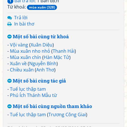
bài trả lời
: 1 bản dịch
1
Từ khoá:
mùa xuân (328)
Trả lời
In bài thơ
Một số bài cùng từ khoá
-
Vội vàng
(
Xuân Diệu
)
-
Mùa xuân nho nhỏ
(
Thanh Hải
)
-
Mùa xuân chín
(
Hàn Mặc Tử
)
-
Xuân về
(
Nguyễn Bính
)
-
Chiều xuân
(
Anh Thơ
)
Một số bài cùng tác giả
-
Tuế lục thập tam
-
Phú Ích Thánh Mẫu từ
Một số bài cùng nguồn tham khảo
-
Tuế lục thập tam
(
Trương Công Giai
)