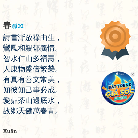
春
詩
書
漸
放
祿
由
生
，
鸞
鳳
和
親
郁
義
情
。
智
水
仁
山
多
福
壽
，
人
康
物
盛
倍
繁
榮
。
有
真
有
善
文
常
美
，
知
彼
知
己
事
必
成
。
愛
鼎
茶
山
邊
底
水
，
故
鄉
天
健
萬
春
青
。
Xuân