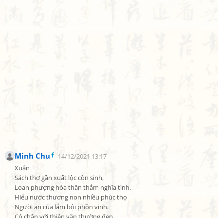
Minh Chu
14/12/2021 13:17
Xuân

Sách thơ gần xuất lộc còn sinh,

Loan phượng hòa thân thắm nghĩa tình.

Hiểu nước thương non nhiều phúc thọ

Người an của lắm bội phồn vinh.

Có chân với thiện văn thường đẹp,
