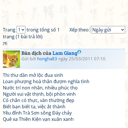
Trang
trong tổng số 1
Xếp theo:
trang (1 bài trả lời)
[
1
]
Bản dịch của
Lam Giang
Gửi bởi
hongha83
ngày 25/03/2011 07:10
Thi thư dần mở lộc đua sinh
Loan phượng hoà thân đượm nghĩa tình
Nước trí non nhân, nhiều phúc thọ
Người vui vật thịnh, bội phồn vinh
Có chân có thực, văn thường đẹp
Biết bạn biết ta, việc ắt thành
Yêu đỉnh Trà Sơn sông Đáy chảy
Quê xa Thiên Kiện vạn xuân xanh