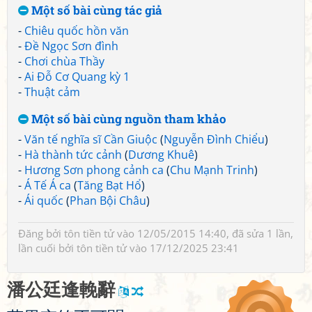
Một số bài cùng tác giả
-
Chiêu quốc hồn văn
-
Đề Ngọc Sơn đình
-
Chơi chùa Thầy
-
Ai Đỗ Cơ Quang kỳ 1
-
Thuật cảm
Một số bài cùng nguồn tham khảo
-
Văn tế nghĩa sĩ Cần Giuộc
(
Nguyễn Đình Chiểu
)
-
Hà thành tức cảnh
(
Dương Khuê
)
-
Hương Sơn phong cảnh ca
(
Chu Mạnh Trinh
)
-
Á Tế Á ca
(
Tăng Bạt Hổ
)
-
Ái quốc
(
Phan Bội Châu
)
Đăng bởi
tôn tiền tử
vào 12/05/2015 14:40, đã sửa 1 lần,
lần cuối bởi
tôn tiền tử
vào 17/12/2025 23:41
潘
公
廷
逢
輓
辭