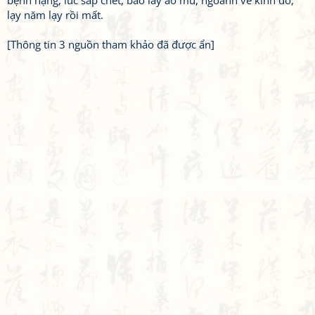
bệnh nặng, lúc sắp chết, bảo lấy áo mũ, ngoảnh về kinh đô,
lạy năm lạy rồi mất.
[Thông tin 3 nguồn tham khảo đã được ẩn]