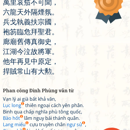
萬
里
哀
笳
不
可
聞
，
六
龍
天
外
隔
煙
氛
。
兵
戈
執
義
扶
宗
國
，
袍
笏
臨
危
拜
聖
君
。
廊
廟
舊
傳
真
御
史
，
江
湖
今
泣
故
將
軍
。
他
年
再
見
中
原
定
，
捍
賊
常
山
有
大
勲
。
Phan công Đình Phùng vãn từ
Vạn lý ai già bất khả văn,
Lục long
thiên ngoại cách yên phân.
Binh qua chấp nghĩa phù tông quốc,
Bào hốt
lâm nguy bái thánh quân.
Lang miếu
cựu truyền chân
ngự sử
,