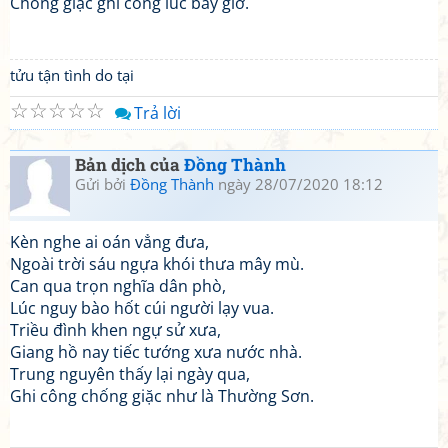
Chống giặc ghi công lúc bấy giờ.
tửu tận tình do tại
☆
☆
☆
☆
☆
Trả lời
Bản dịch của
Đồng Thành
Gửi bởi
Đồng Thành
ngày 28/07/2020 18:12
Kèn nghe ai oán vẳng đưa,
Ngoài trời sáu ngựa khói thưa mây mù.
Can qua trọn nghĩa dân phò,
Lúc nguy bào hốt cúi người lạy vua.
Triều đình khen ngự sử xưa,
Giang hồ nay tiếc tướng xưa nước nhà.
Trung nguyên thấy lại ngày qua,
Ghi công chống giặc như là Thường Sơn.