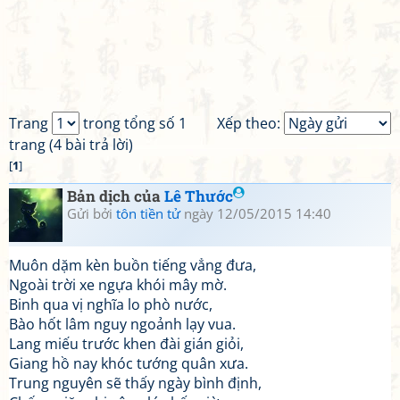
Trang
trong tổng số 1
Xếp theo:
trang (4 bài trả lời)
[
1
]
Bản dịch của
Lê Thước
Gửi bởi
tôn tiền tử
ngày 12/05/2015 14:40
Muôn dặm kèn buồn tiếng vẳng đưa,
Ngoài trời xe ngựa khói mây mờ.
Binh qua vị nghĩa lo phò nước,
Bào hốt lâm nguy ngoảnh lạy vua.
Lang miếu trước khen đài gián giỏi,
Giang hồ nay khóc tướng quân xưa.
Trung nguyên sẽ thấy ngày bình định,