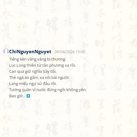
ChiNguyenNguyet
09/04/2026 15:00
Tiếng kèn văng vẳng bi thương.

Lục Long thiên tử tận phương xa rồi.

Can qua giữ nghĩa bầy tôi.

Thẻ ngà áo gấm, xa xôi bái người.

Lang miếu ngự sử đâu rồi.

Tướng quân vì nước đứng ngồi không yên.

Bao giờ… 