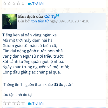
☆
☆
☆
☆
☆
Trả lời
Bản dịch của
Cử Tạ
Gửi bởi
tôn tiền tử
ngày 09/08/2020 14:30
Tiếng kèn ai oán vẳng ngàn xa,
Mờ mịt trời mây dặm hải hà.
Gươm giáo tô màu cờ biển cũ;
Cân đại nặng gánh nước non nhà.
Vang danh Ngự sử nơi triều trước;
Xót cảnh tướng quân giọt lệ nhoà.
Ngày khác trung nguyên về một mối;
Công đầu giết giặc chẳng ai qua.
[Thông tin 1 nguồn tham khảo đã được ẩn]
tửu tận tình do tại
☆
☆
☆
☆
☆
Trả lời