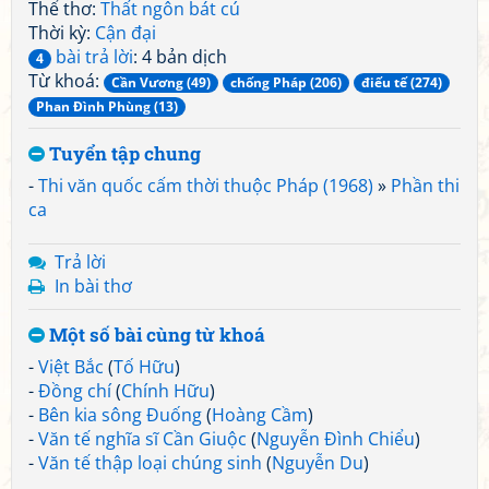
Thể thơ:
Thất ngôn bát cú
Thời kỳ:
Cận đại
bài trả lời
: 4 bản dịch
4
Từ khoá:
Cần Vương (49)
chống Pháp (206)
điếu tế (274)
Phan Đình Phùng (13)
Tuyển tập chung
-
Thi văn quốc cấm thời thuộc Pháp (1968)
»
Phần thi
ca
Trả lời
In bài thơ
Một số bài cùng từ khoá
-
Việt Bắc
(
Tố Hữu
)
-
Đồng chí
(
Chính Hữu
)
-
Bên kia sông Đuống
(
Hoàng Cầm
)
-
Văn tế nghĩa sĩ Cần Giuộc
(
Nguyễn Đình Chiểu
)
-
Văn tế thập loại chúng sinh
(
Nguyễn Du
)