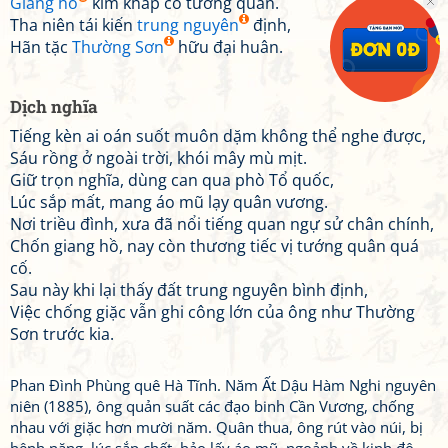
Giang hồ
kim khấp cố tương quân.
Tha niên tái kiến
trung nguyên
định,
Hãn tặc
Thường Sơn
hữu đại huân.
Dịch nghĩa
Tiếng kèn ai oán suốt muôn dặm không thể nghe được,
Sáu rồng ở ngoài trời, khói mây mù mịt.
Giữ trọn nghĩa, dùng can qua phò Tổ quốc,
Lúc sắp mất, mang áo mũ lạy quân vương.
Nơi triều đình, xưa đã nổi tiếng quan ngự sử chân chính,
Chốn giang hồ, nay còn thương tiếc vị tướng quân quá
cố.
Sau này khi lại thấy đất trung nguyên bình định,
Việc chống giặc vẫn ghi công lớn của ông như Thường
Sơn trước kia.
Phan Đình Phùng quê Hà Tĩnh. Năm Ất Dậu Hàm Nghi nguyên
niên (1885), ông quản suất các đạo binh Cần Vương, chống
nhau với giặc hơn mười năm. Quân thua, ông rút vào núi, bị