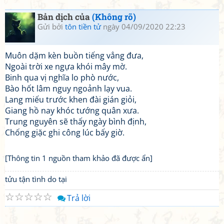
Bản dịch của
(Không rõ)
Gửi bởi
tôn tiền tử
ngày 04/09/2020 22:23
Muôn dặm kèn buồn tiếng vẳng đưa,
Ngoài trời xe ngựa khói mây mờ.
Binh qua vị nghĩa lo phò nước,
Bào hốt lâm nguy ngoảnh lạy vua.
Lang miếu trước khen đài gián giỏi,
Giang hồ nay khóc tướng quân xưa.
Trung nguyên sẽ thấy ngày bình định,
Chống giặc ghi công lúc bấy giờ.
[Thông tin 1 nguồn tham khảo đã được ẩn]
tửu tận tình do tại
☆
☆
☆
☆
☆
Trả lời