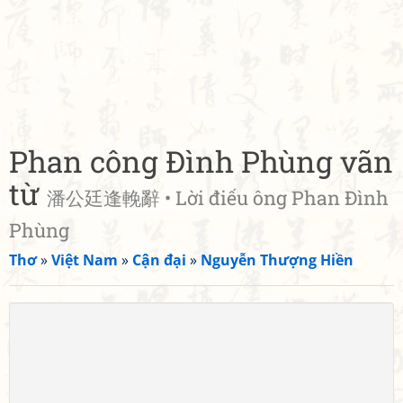
Phan công Đình Phùng vãn
từ
潘公廷逢輓辭 • Lời điếu ông Phan Đình
Phùng
Thơ
»
Việt Nam
»
Cận đại
»
Nguyễn Thượng Hiền