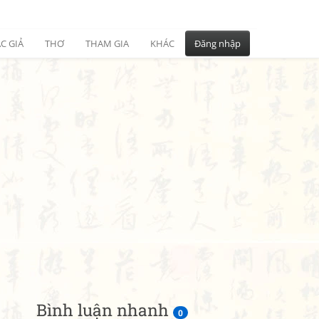
C GIẢ
THƠ
THAM GIA
KHÁC
Đăng nhập
Bình luận nhanh
0