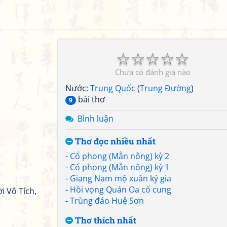
☆
☆
☆
☆
☆
Chưa có đánh giá nào
Nước:
Trung Quốc
(
Trung Đường
)
bài thơ
9
Bình luận
Thơ đọc nhiều nhất
-
Cổ phong (Mẫn nông) kỳ 2
-
Cổ phong (Mẫn nông) kỳ 1
-
Giang Nam mộ xuân ký gia
-
Hồi vọng Quán Oa cố cung
 Vô Tích,
-
Trùng đáo Huệ Sơn
Thơ thích nhất