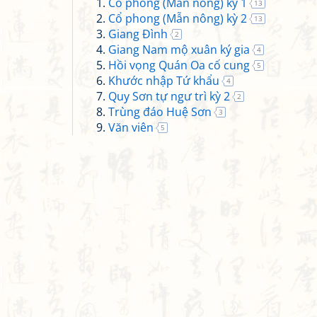
Cổ phong (Mẫn nông) kỳ 1
13
Cổ phong (Mẫn nông) kỳ 2
13
Giang Đình
2
Giang Nam mộ xuân ký gia
4
Hồi vọng Quán Oa cố cung
5
Khước nhập Tứ khẩu
4
Quy Sơn tự ngư trì kỳ 2
2
Trùng đáo Huệ Sơn
3
Văn viên
5