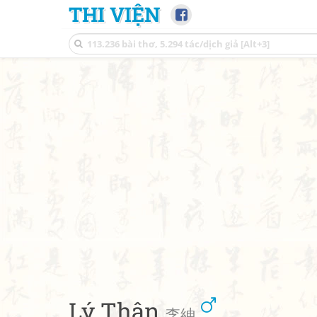
THI VIỆN
Lý Thân
李紳