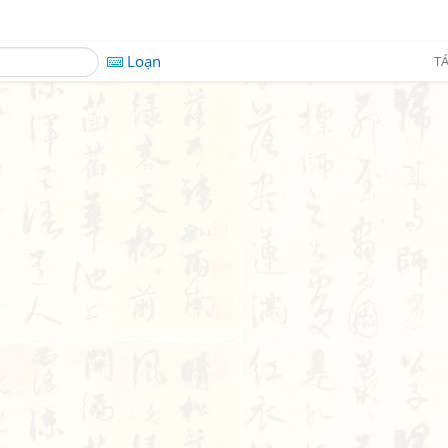
Loạn
TÁ