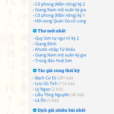
-
Cổ phong (Mẫn nông) kỳ 2
-
Giang Nam mộ xuân ký gia
-
Cổ phong (Mẫn nông) kỳ 1
-
Hồi vọng Quán Oa cố cung
Thơ mới nhất
-
Quy Sơn tự ngư trì kỳ 2
-
Giang Đình
-
Khước nhập Tứ khẩu
-
Giang Nam mộ xuân ký gia
-
Trùng đáo Huệ Sơn
Tác giả cùng thời kỳ
-
Bạch Cư Dị
(281 bài)
-
Lưu Vũ Tích
(116 bài)
-
Lý Ngao
(2 bài)
-
Liễu Tông Nguyên
(40 bài)
-
Lã Ôn
(5 bài)
Dịch giả nhiều bài nhất