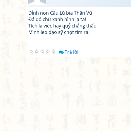
Đỉnh non Cẩu Lũ bia Thần Vũ
Đá đỏ chữ xanh hình lạ ta!
Tích lạ việc hay quỷ chẳng thấu
Mình leo đạo sỹ chợt tìm ra.
☆
☆
☆
☆
☆
Trả lời