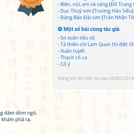
-
Biển, núi, em và sóng
(
Đỗ Trung
-
Dục Thuý sơn
(
Trương Hán Siêu
)
-
Đăng Bảo Đài sơn
(
Trần Nhân T
Một số bài cùng tác giả
-
Sơ xuân tiểu vũ
-
Tả thiên chí Lam Quan thị điệt 
-
Xuân tuyết
-
Thạch cổ ca
-
Cổ ý
Đăng bởi
tôn tiền tử
vào 26/02/2014
ông dám dòm ngó,
y khám phá ra.