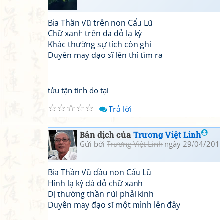
Bia Thần Vũ trên non Cẩu Lũ
Chữ xanh trên đá đỏ lạ kỳ
Khác thường sự tích còn ghi
Duyên may đạo sĩ lên thì tìm ra
tửu tận tình do tại
☆
☆
☆
☆
☆
Trả lời
Bản dịch của
Trương Việt Linh
Gửi bởi
Trương Việt Linh
ngày 29/04/201
Bia Thần Vũ đầu non Cẩu Lũ
Hình lạ kỳ đá đỏ chữ xanh
Dị thường thần núi phải kinh
Duyên may đạo sĩ một mình lên đây