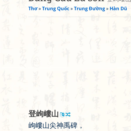
Thơ
»
Trung Quốc
»
Trung Đường
»
Hàn Dũ
登
岣
嶁
山
岣
嶁
山
尖
神
禹
碑
，