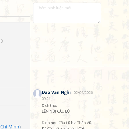
00
Đào Văn Nghi
02/04/2026
09:21
Dịch thơ:

LÊN NÚI CẨU LŨ

Đỉnh non Cẩu Lũ bia Thần Vũ,

 Chí Minh
)
Đã đỏ chữ xanh vẻ lạ đời.
