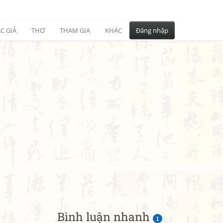
C GIẢ
THƠ
THAM GIA
KHÁC
Đăng nhập
Bình luận nhanh
1