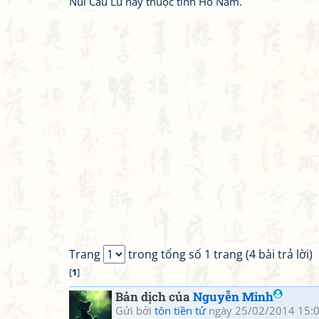
Núi Cẩu Lũ nay thuộc tỉnh Hồ Nam.
Trang
trong tổng số 1 trang (4 bài trả lời)
[
1
]
Bản dịch của
Nguyễn Minh
Gửi bởi
tôn tiền tử
ngày 25/02/2014 15: