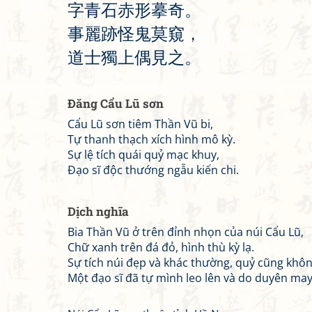
字
青
石
赤
形
摹
奇
。
事
麗
跡
怪
鬼
莫
窺
，
道
士
獨
上
偶
見
之
。
Đăng Cẩu Lũ sơn
Cẩu Lũ sơn tiêm Thần Vũ bi,
Tự thanh thạch xích hình mô kỳ.
Sự lệ tích quái quỷ mạc khuy,
Đạo sĩ độc thướng ngẫu kiến chi.
Dịch nghĩa
Bia Thần Vũ ở trên đỉnh nhọn của núi Cẩu Lũ,
Chữ xanh trên đá đỏ, hình thù kỳ lạ.
Sự tích núi đẹp và khác thường, quỷ cũng kh
Một đạo sĩ đã tự mình leo lên và do duyên ma