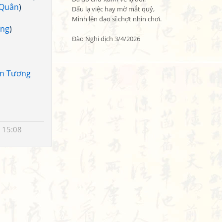
 Quân
)
Dấu lạ việc hay mờ mắt quỷ,

Mình lên đạo sĩ chợt nhìn chơi.

ông
)
Đào Nghi dịch 3/4/2026
tôn Tương
 15:08