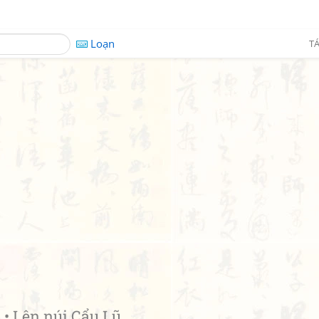
Loạn
TÁ
 Lên núi Cẩu Lũ