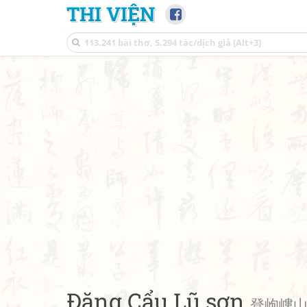
THI VIỆN
Đăng Cẩu Lũ sơn
登岣嶁山 •