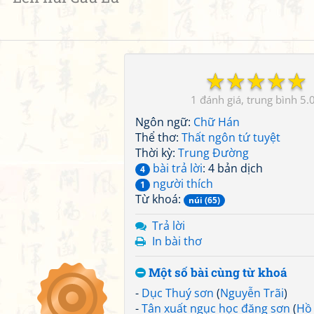
☆
☆
☆
☆
☆
1
5.
Ngôn ngữ:
Chữ Hán
Thể thơ:
Thất ngôn tứ tuyệt
Thời kỳ:
Trung Đường
bài trả lời
: 4 bản dịch
4
người thích
1
Từ khoá:
núi (65)
Trả lời
In bài thơ
Một số bài cùng từ khoá
-
Dục Thuý sơn
(
Nguyễn Trãi
)
-
Tân xuất ngục học đăng sơn
(
Hồ