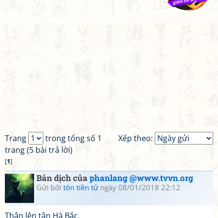
Trang
trong tổng số 1
Xếp theo:
trang (5 bài trả lời)
[
1
]
Bản dịch của
phanlang @www.tvvn.org
Gửi bởi
tôn tiền tử
ngày 08/01/2018 22:12
Thân lên tận Hà Bắc,