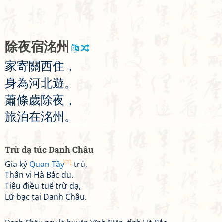
除
夜
宿
洺
州
家
寄
關
西
住
，
身
為
河
北
遊
。
蕭
條
歲
除
夜
，
旅
泊
在
洺
州
。
Trừ dạ túc Danh Châu
[1]
Gia ký
Quan Tây
trú,
Thân vi Hà Bắc du.
Tiêu điều tuế trừ dạ,
Lữ bạc tại Danh Châu.