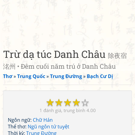
Trừ dạ túc Danh Châu
除夜宿
洺州 • Đêm cuối năm trú ở Danh Châu
Thơ
»
Trung Quốc
»
Trung Đường
»
Bạch Cư Dị
☆
☆
☆
☆
☆
1
4.00
Ngôn ngữ:
Chữ Hán
Thể thơ:
Ngũ ngôn tứ tuyệt
Thời kỳ:
Trung Đường