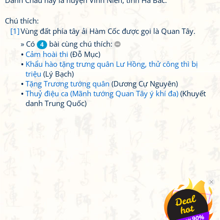
Danh Châu nay là huyện Vĩnh Niên, tỉnh Hà Bắc.
Chú thích:
[1]
Vùng đất phía tây ải Hàm Cốc được gọi là Quan Tây.
» Có
bài cùng chú thích:
4
Cảm hoài thi
(Đỗ Mục)
Khẩu hào tặng trưng quân Lư Hồng, thử công thì bị
triệu
(Lý Bạch)
Tặng Trương tướng quân
(Dương Cự Nguyên)
Thuỷ điệu ca (Mãnh tướng Quan Tây ý khí đa)
(Khuyết
danh Trung Quốc)