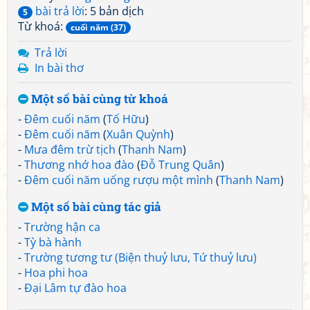
bài trả lời
: 5 bản dịch
5
Từ khoá:
cuối năm (37)
Trả lời
In bài thơ
Một số bài cùng từ khoá
-
Đêm cuối năm
(
Tố Hữu
)
-
Đêm cuối năm
(
Xuân Quỳnh
)
-
Mưa đêm trừ tịch
(
Thanh Nam
)
-
Thương nhớ hoa đào
(
Đỗ Trung Quân
)
-
Đêm cuối năm uống rượu một mình
(
Thanh Nam
)
Một số bài cùng tác giả
-
Trường hận ca
-
Tỳ bà hành
-
Trường tương tư (Biện thuỷ lưu, Tứ thuỷ lưu)
-
Hoa phi hoa
-
Đại Lâm tự đào hoa