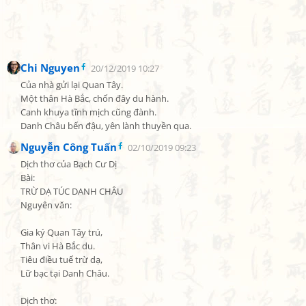
Chi Nguyen
20/12/2019 10:27
Của nhà gửi lại Quan Tây.

Một thân Hà Bắc, chốn đây du hành.

Canh khuya tĩnh mịch cũng đành.

Danh Châu bến đậu, yên lành thuyền qua.
Nguyễn Công Tuấn
02/10/2019 09:23
Dịch thơ của Bạch Cư Dị

Bài:

TRỪ DẠ TÚC DANH CHÂU

Nguyên văn:

Gia ký Quan Tây trú,

Thân vi Hà Bắc du.

Tiêu điều tuế trừ dạ,

Lữ bạc tại Danh Châu.

Dịch thơ:
