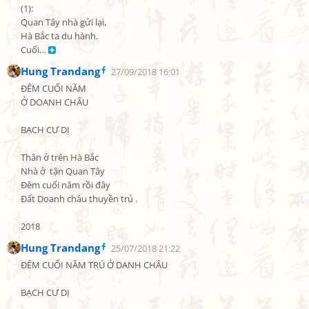
(1):

Quan Tây nhà gửi lại,

Hà Bắc ta du hành.

Cuối… 
Hung Trandang
27/09/2018 16:01
ĐÊM CUỐI NĂM

Ở DOANH CHÂU

BẠCH CƯ DỊ

Thân ở trên Hà Bắc

Nhà ở  tận Quan Tây

Đêm cuối năm rồi đây

Đất Doanh châu thuyền trú .

2018
Hung Trandang
25/07/2018 21:22
ĐÊM CUỐI NĂM TRÚ Ở DANH CHÂU

BẠCH CƯ DỊ
