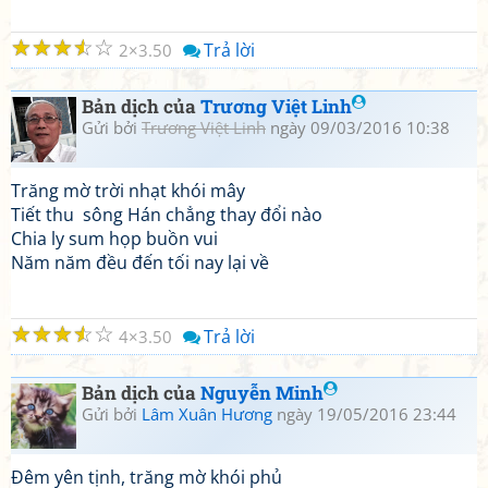
☆
☆
☆
☆
☆
Trả lời
2
3.50
Bản dịch của
Trương Việt Linh
Gửi bởi
Trương Việt Linh
ngày 09/03/2016 10:38
Trăng mờ trời nhạt khói mây
Tiết thu sông Hán chẳng thay đổi nào
Chia ly sum họp buồn vui
Năm năm đều đến tối nay lại về
☆
☆
☆
☆
☆
Trả lời
4
3.50
Bản dịch của
Nguyễn Minh
Gửi bởi
Lâm Xuân Hương
ngày 19/05/2016 23:44
Đêm yên tịnh, trăng mờ khói phủ