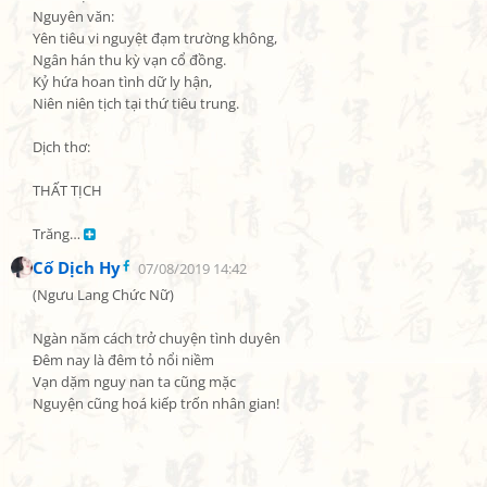
Nguyên văn:

Yên tiêu vi nguyệt đạm trường không,

Ngân hán thu kỳ vạn cổ đồng.

Kỷ hứa hoan tình dữ ly hận,

Niên niên tịch tại thứ tiêu trung.

Dịch thơ:

THẤT TỊCH

Trăng… 
Cố Dịch Hy
07/08/2019 14:42
(Ngưu Lang Chức Nữ)

Ngàn năm cách trở chuyện tình duyên

Đêm nay là đêm tỏ nổi niềm

Vạn dặm nguy nan ta cũng mặc

Nguyện cũng hoá kiếp trốn nhân gian!