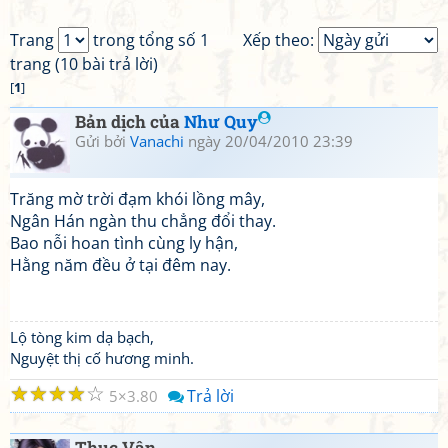
Trang
trong tổng số 1
Xếp theo:
trang (10 bài trả lời)
[
1
]
Bản dịch của
Như Quy
Gửi bởi
Vanachi
ngày 20/04/2010 23:39
Trăng mờ trời đạm khói lồng mây,
Ngân Hán ngàn thu chẳng đổi thay.
Bao nỗi hoan tình cùng ly hận,
Hằng năm đều ở tại đêm nay.
Lộ tòng kim dạ bạch,
Nguyệt thị cố hương minh.
☆
☆
☆
☆
☆
Trả lời
5
3.80
Thục Vân