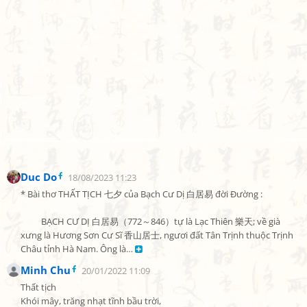
Duc Do
18/08/2023 11:23
* Bài thơ THẤT TỊCH 七夕 của Bạch Cư Dị 白居易 đời Đường :

          BẠCH CƯ DỊ 白居易（772～846）tự là Lạc Thiên 樂天; về già 
xưng là Hương Sơn Cư Sĩ 香山居士, ngươi đất Tân Trịnh thuộc Trịnh 
Châu tỉnh Hà Nam. Ông là… 
Minh Chu
20/01/2022 11:09
Thất tịch

Khói mây, trăng nhạt tĩnh bầu trời,
