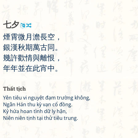
七
夕
煙
霄
微
月
澹
長
空
，
銀
漢
秋
期
萬
古
同
。
幾
許
歡
情
與
離
恨
，
年
年
並
在
此
宵
中
。
Thất tịch
Yên tiêu vi nguyệt đạm trường không,
Ngân Hán thu kỳ vạn cổ đồng.
Kỷ hứa hoan tình dữ ly hận,
Niên niên tịnh tại thử tiêu trung.