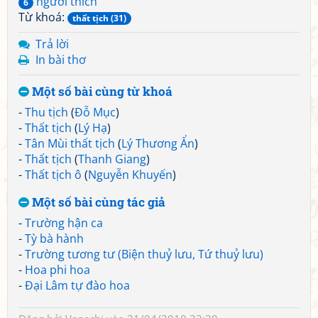
người thích
6
Từ khoá:
thất tịch (31)
Trả lời
In bài thơ
Một số bài cùng từ khoá
-
Thu tịch
(
Đỗ Mục
)
-
Thất tịch
(
Lý Hạ
)
-
Tân Mùi thất tịch
(
Lý Thương Ẩn
)
-
Thất tịch
(
Thanh Giang
)
-
Thất tịch ô
(
Nguyễn Khuyến
)
Một số bài cùng tác giả
-
Trường hận ca
-
Tỳ bà hành
-
Trường tương tư (Biện thuỷ lưu, Tứ thuỷ lưu)
-
Hoa phi hoa
-
Đại Lâm tự đào hoa