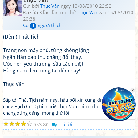
Gửi bởi
Thục Vân
ngày 13/08/2010 22:52
Đã sửa 3 lần, lần cuối bởi
Thục Vân
vào 15/08/2010
20:38
Có
người thích
1
(Đêm) Thất Tịch
Trăng non mây phủ, từng không lặng
Ngân Hán bao thu chẳng đổi thay,
Ước hẹn yêu thương, sầu cách biệt
Hàng năm đều đọng tại đêm nay!
Thục Vân
Sắp tới Thất Tịch năm nay, hậu bối xin cung kính ngâm thơ
cùng Bạch Cư Dị tiền bối! Thục Vân chỉ có chút lòng, không tài
chẳng xứng đáng, mong thứ lỗi!
☆
☆
☆
☆
☆
Trả lời
5
3.80