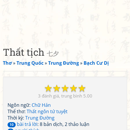
Thất tịch
七夕
Thơ
»
Trung Quốc
»
Trung Đường
»
Bạch Cư Dị
☆
☆
☆
☆
☆
3
5.00
Ngôn ngữ:
Chữ Hán
Thể thơ:
Thất ngôn tứ tuyệt
Thời kỳ:
Trung Đường
bài trả lời
: 8 bản dịch, 2 thảo luận
10