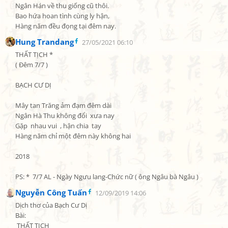
Ngân Hán về thu giống cũ thôi.

Bao hứa hoan tình cùng ly hận,

Hàng năm đều đọng tại đêm nay.
Hung Trandang
27/05/2021 06:10
THẤT TỊCH *

( Đêm 7/7 )

BẠCH CƯ DỊ

Mây tan Trăng ảm đạm đêm dài

Ngân Hà Thu không đổi  xưa nay

Gặp  nhau vui  , hận chia  tay

Hàng năm chỉ một đêm này không hai

2018

PS: *  7/7 AL - Ngày Ngưu lang-Chức nữ ( ông Ngâu bà Ngâu )
Nguyễn Công Tuấn
12/09/2019 14:06
Dịch thơ của Bạch Cư Dị

Bài:

 THẤT TỊCH
