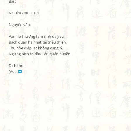
Bài :

NGƯNG BÍCH TRÌ

Nguyên văn:

Vạn hộ thương tâm sinh dã yêu,

Bách quan hà nhật tái triêu thiên.

Thu hòe diệp lạc không cung lý,

Ngưng bích trì đầu Tấu quản huyền.

Dịch thơ:

(Ao… 