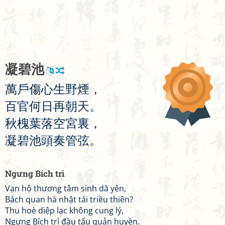
凝
碧
池
萬
戶
傷
心
生
野
煙
，
百
官
何
日
再
朝
天
。
秋
槐
葉
落
空
宮
裏
，
凝
碧
池
頭
奏
管
弦
。
Ngưng Bích trì
Vạn hộ thương tâm sinh dã yên,
Bách quan hà nhật tái triều thiên?
Thu hoè diệp lạc không cung lý,
Ngưng Bích trì đầu tấu quản huyền.