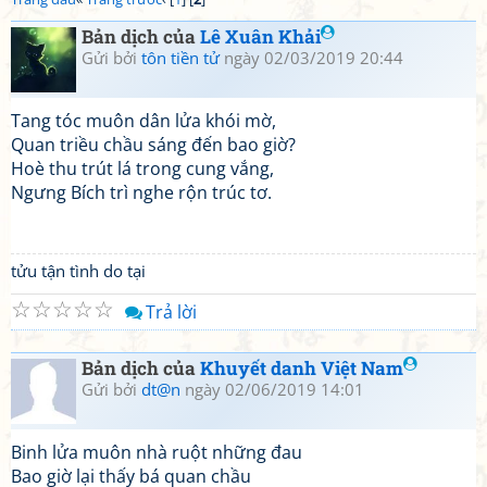
Bản dịch của
Lê Xuân Khải
Gửi bởi
tôn tiền tử
ngày 02/03/2019 20:44
Tang tóc muôn dân lửa khói mờ,
Quan triều chầu sáng đến bao giờ?
Hoè thu trút lá trong cung vắng,
Ngưng Bích trì nghe rộn trúc tơ.
tửu tận tình do tại
☆
☆
☆
☆
☆
Trả lời
Bản dịch của
Khuyết danh Việt Nam
Gửi bởi
dt@n
ngày 02/06/2019 14:01
Binh lửa muôn nhà ruột những đau
Bao giờ lại thấy bá quan chầu