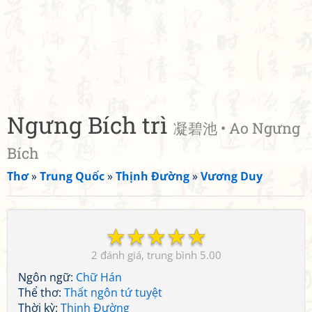
Ngưng Bích trì
凝碧池 • Ao Ngưng
Bích
Thơ
»
Trung Quốc
»
Thịnh Đường
»
Vương Duy
☆
☆
☆
☆
☆
2
5.00
Ngôn ngữ:
Chữ Hán
Thể thơ:
Thất ngôn tứ tuyệt
Thời kỳ:
Thịnh Đường