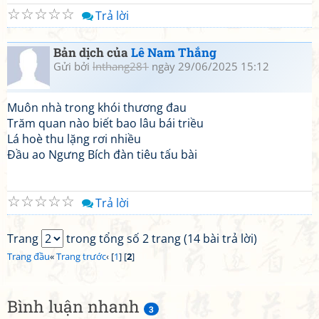
☆
☆
☆
☆
☆
Trả lời
Bản dịch của
Lê Nam Thắng
Gửi bởi
lnthang281
ngày 29/06/2025 15:12
Muôn nhà trong khói thương đau
Trăm quan nào biết bao lâu bái triều
Lá hoè thu lặng rơi nhiều
Đầu ao Ngưng Bích đàn tiêu tấu bài
☆
☆
☆
☆
☆
Trả lời
Trang
trong tổng số 2 trang (14 bài trả lời)
Trang đầu
«
Trang trước
‹ [
1
] [
2
]
Bình luận nhanh
3