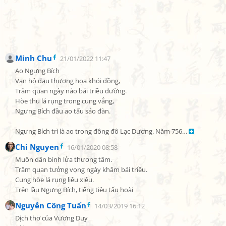
Minh Chu
21/01/2022 11:47
Ao Ngưng Bích

Vạn hộ đau thương họa khói đồng,

Trăm quan ngày nảo bái triều đường.

Hòe thu lá rụng trong cung vắng,

Ngưng Bích đầu ao tấu sáo đàn.

Ngưng Bích trì là ao trong đông đô Lạc Dương. Năm 756… 
Chi Nguyen
16/01/2020 08:58
Muôn dân binh lửa thương tâm.

Trăm quan tưởng vọng ngày khâm bái triều.

Cung hòe lá rụng liêu xiêu.

Trên lầu Ngưng Bích, tiếng tiêu tấu hoài
Nguyễn Công Tuấn
14/03/2019 16:12
Dịch thơ của Vương Duy
