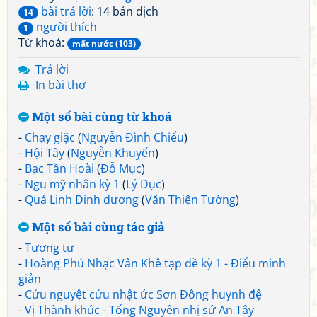
bài trả lời
: 14 bản dịch
14
người thích
1
Từ khoá:
mất nước (103)
Trả lời
In bài thơ
Một số bài cùng từ khoá
-
Chạy giặc
(
Nguyễn Đình Chiểu
)
-
Hội Tây
(
Nguyễn Khuyến
)
-
Bạc Tần Hoài
(
Đỗ Mục
)
-
Ngu mỹ nhân kỳ 1
(
Lý Dục
)
-
Quá Linh Đinh dương
(
Văn Thiên Tường
)
Một số bài cùng tác giả
-
Tương tư
-
Hoàng Phủ Nhạc Vân Khê tạp đề kỳ 1 - Điểu minh
giản
-
Cửu nguyệt cửu nhật ức Sơn Đông huynh đệ
-
Vị Thành khúc - Tống Nguyên nhị sứ An Tây