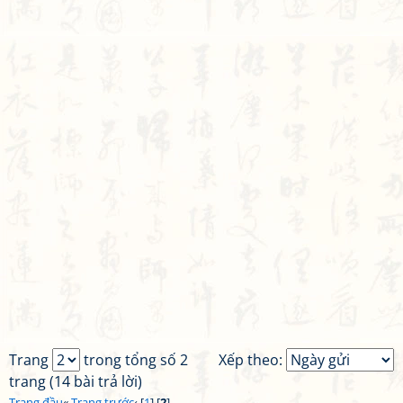
Trang
trong tổng số 2
Xếp theo:
trang (14 bài trả lời)
Trang đầu
«
Trang trước
‹ [
1
] [
2
]