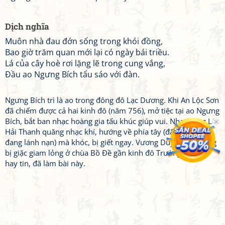
Dịch nghĩa
Muôn nhà đau đớn sống trong khói đồng,
Bao giờ trăm quan mới lại có ngày bái triều.
Lá của cây hoè rơi lặng lẽ trong cung vắng,
Đầu ao Ngưng Bích tấu sáo với đàn.
Ngưng Bích trì là ao trong đông đô Lạc Dương. Khi An Lộc Sơn
đã chiếm được cả hai kinh đô (năm 756), mở tiệc tại ao Ngưng
Bích, bắt ban nhạc hoàng gia tấu khúc giúp vui. Nhạc công Lôi
Hải Thanh quăng nhạc khí, hướng về phía tây (đất Thục vua
đang lánh nạn) mà khóc, bị giết ngay. Vương Duy lúc đó đang
bị giặc giam lỏng ở chùa Bồ Đề gần kinh đô Trường An, khi
hay tin, đã làm bài này.