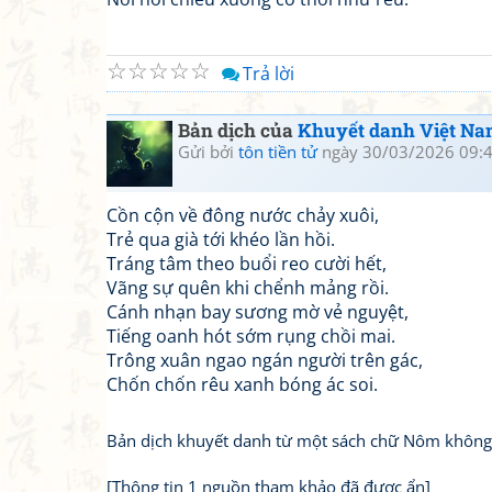
☆
☆
☆
☆
☆
Trả lời
Bản dịch của
Khuyết danh Việt N
Gửi bởi
tôn tiền tử
ngày 30/03/2026 09:
Cồn cộn về đông nước chảy xuôi,
Trẻ qua già tới khéo lần hồi.
Tráng tâm theo buổi reo cười hết,
Vãng sự quên khi chểnh mảng rồi.
Cánh nhạn bay sương mờ vẻ nguyệt,
Tiếng oanh hót sớm rụng chồi mai.
Trông xuân ngao ngán người trên gác,
Chốn chốn rêu xanh bóng ác soi.
Bản dịch khuyết danh từ một sách chữ Nôm không 
[Thông tin 1 nguồn tham khảo đã được ẩn]