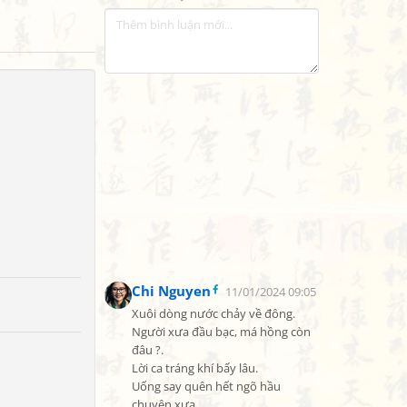
Chi Nguyen
11/01/2024 09:05
Xuôi dòng nước chảy về đông.

Người xưa đầu bạc, má hồng còn 
đâu ?.

Lời ca tráng khí bấy lâu.

Uống say quên hết ngõ hầu 
chuyện xưa.
