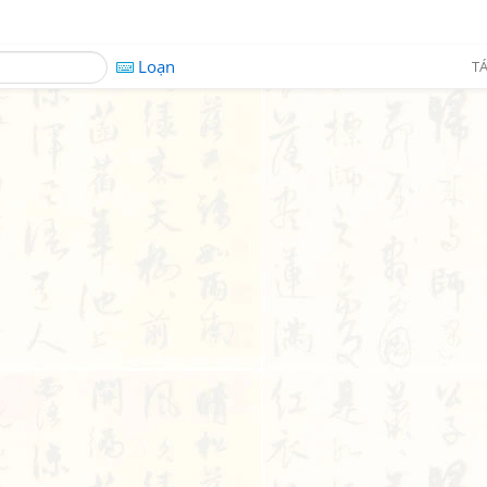
Loạn
TÁ