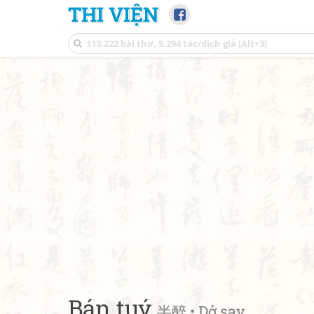
THI VIỆN
Bán tuý
半醉 • Dở say