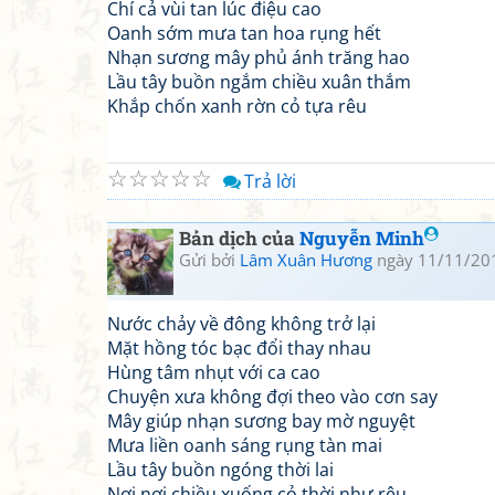
Chí cả vùi tan lúc điệu cao
Oanh sớm mưa tan hoa rụng hết
Nhạn sương mây phủ ánh trăng hao
Lầu tây buồn ngắm chiều xuân thắm
Khắp chốn xanh rờn cỏ tựa rêu
☆
☆
☆
☆
☆
Trả lời
Bản dịch của
Nguyễn Minh
Gửi bởi
Lâm Xuân Hương
ngày 11/11/20
Nước chảy về đông không trở lại
Mặt hồng tóc bạc đổi thay nhau
Hùng tâm nhụt với ca cao
Chuyện xưa không đợi theo vào cơn say
Mây giúp nhạn sương bay mờ nguyệt
Mưa liền oanh sáng rụng tàn mai
Lầu tây buồn ngóng thời lai
Nơi nơi chiều xuống cỏ thời như rêu.