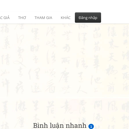
C GIẢ
THƠ
THAM GIA
KHÁC
Đăng nhập
Bình luận nhanh
1