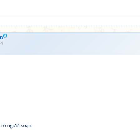
am
44
rõ người soạn.