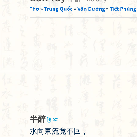
Thơ
»
Trung Quốc
»
Vãn Đường
»
Tiết Phùng
半
醉
水
向
東
流
竟
不
回
，