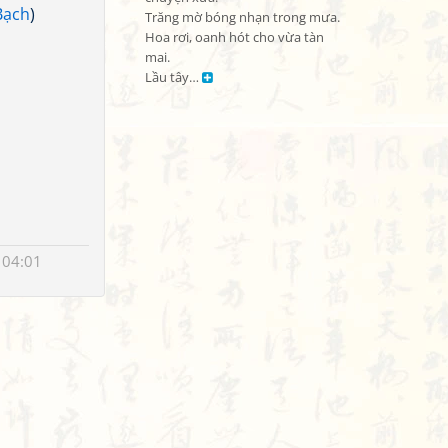
Bạch
)
Trăng mờ bóng nhạn trong mưa.

Hoa rơi, oanh hót cho vừa tàn 
mai.

Lầu tây… 
 04:01