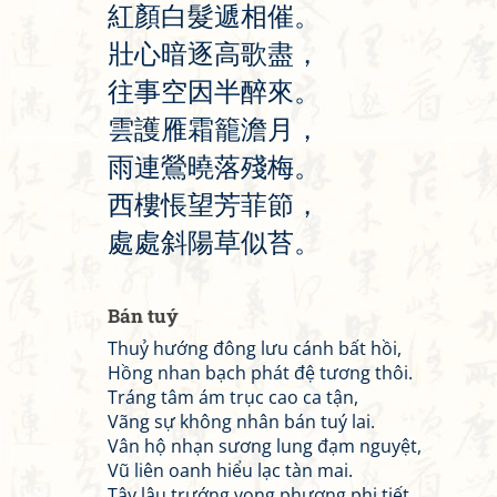
紅
顏
白
髮
遞
相
催
。
壯
心
暗
逐
高
歌
盡
，
往
事
空
因
半
醉
來
。
雲
護
雁
霜
籠
澹
月
，
雨
連
鶯
曉
落
殘
梅
。
西
樓
悵
望
芳
菲
節
，
處
處
斜
陽
草
似
苔
。
Bán tuý
Thuỷ hướng đông lưu cánh bất hồi,
Hồng nhan bạch phát đệ tương thôi.
Tráng tâm ám trục cao ca tận,
Vãng sự không nhân bán tuý lai.
Vân hộ nhạn sương lung đạm nguyệt,
Vũ liên oanh hiểu lạc tàn mai.
Tây lâu trướng vọng phương phi tiết,