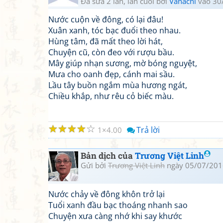
Đã sửa 2 lần, lần cuối bởi
Vanachi
vào 30
Nước cuộn về đông, có lại đâu!
Xuân xanh, tóc bạc đuổi theo nhau.
Hùng tâm, đã mất theo lời hát,
Chuyện cũ, còn đeo với rượu bầu.
Mây giúp nhạn sương, mờ bóng nguyệt,
Mưa cho oanh đẹp, cánh mai sầu.
Lầu tây buồn ngắm mùa hương ngát,
Chiều khắp, như rêu cỏ biếc màu.
☆
☆
☆
☆
☆
Trả lời
1
4.00
Bản dịch của
Trương Việt Linh
Gửi bởi
Trương Việt Linh
ngày 05/07/201
Nước chảy về đông khôn trở lại
Tuổi xanh đầu bạc thoáng nhanh sao
Chuyện xưa càng nhớ khi say khước