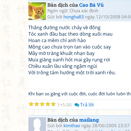
Bản dịch của
Cao Bá Vũ
Ngôn ngữ: Chưa xác định
Gửi bởi
hongha83
ngày 12/10/2008 04:0
Thẳng đường nước chảy về đông
Tóc xanh đầu bạc theo dòng xuôi mau
Hoan ca mềm chí anh hào
Mộng cao chưa trọn tan vào cuộc say
Mây mờ trăng khuất nhạn bay
Mưa giăng oanh hót mai gầy rụng rơi
Chiều xuân lầu vắng ngậm ngùi
Vời trông tám hướng một trời xanh rêu.
Khi bạn so găng với cuộc đời, cuộc đời luôn luôn 
☆
☆
☆
☆
☆
Trả lời
1
5.00
Bản dịch của
mailang
Gửi bởi
kimthao
ngày 28/06/2009 23:57