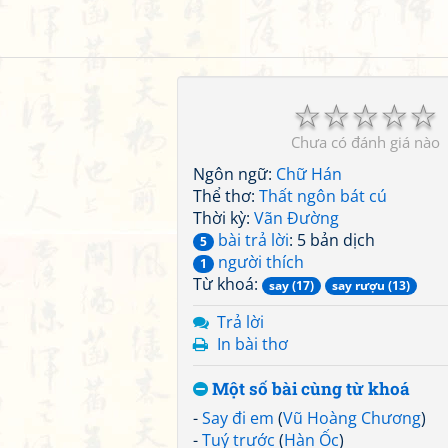
☆
☆
☆
☆
☆
Chưa có đánh giá nào
Ngôn ngữ:
Chữ Hán
Thể thơ:
Thất ngôn bát cú
Thời kỳ:
Vãn Đường
bài trả lời
: 5 bản dịch
5
người thích
1
Từ khoá:
say (17)
say rượu (13)
Trả lời
In bài thơ
Một số bài cùng từ khoá
-
Say đi em
(
Vũ Hoàng Chương
)
-
Tuý trước
(
Hàn Ốc
)