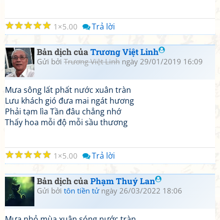
☆
☆
☆
☆
☆
Trả lời
1
5.00
Bản dịch của
Trương Việt Linh
Gửi bởi
Trương Việt Linh
ngày 29/01/2019 16:09
Mưa sông lất phất nước xuân tràn
Lưu khách gió đưa mai ngát hương
Phải tạm lìa Tần đâu chẳng nhớ
Thấy hoa mỗi độ mỗi sầu thương
☆
☆
☆
☆
☆
Trả lời
1
5.00
Bản dịch của
Phạm Thuý Lan
Gửi bởi
tôn tiền tử
ngày 26/03/2022 18:06
Mưa nhỏ mùa xuân sóng nước tràn,