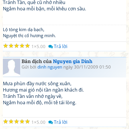
Tránh Tần, quê cũ nhớ nhiều
Ngắm hoa mỗi bận, mỗi khêu cơn sầu.
Lộ tòng kim dạ bạch,
Nguyệt thị cố hương minh.
☆
☆
☆
☆
☆
Trả lời
1
5.00
Bản dịch của
Nguyen gia Dinh
Gửi bởi
dinh nguyen
ngày 30/11/2009 01:50
Mưa phùn đầy nước sông xuân,
Hương mai gió nội tần ngần khách đi.
Tránh Tần vẫn nhớ ngày về,
Ngắm hoa mỗi độ, mỗi tê tái lòng.
☆
☆
☆
☆
☆
Trả lời
1
5.00