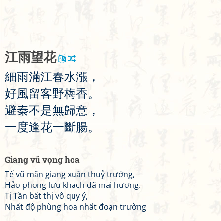
江
雨
望
花
細
雨
滿
江
春
水
漲
，
好
風
留
客
野
梅
香
。
避
秦
不
是
無
歸
意
，
一
度
逢
花
一
斷
腸
。
Giang vũ vọng hoa
Tế vũ mãn giang xuân thuỷ trướng,
Hảo phong lưu khách dã mai hương.
Tị Tần bất thị vô quy ý,
Nhất độ phùng hoa nhất đoạn trường.