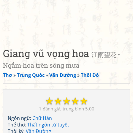
Giang vũ vọng hoa
江雨望花 •
Ngắm hoa trên sông mưa
Thơ
»
Trung Quốc
»
Vãn Đường
»
Thôi Đồ
☆
☆
☆
☆
☆
1
5.00
Ngôn ngữ:
Chữ Hán
Thể thơ:
Thất ngôn tứ tuyệt
Thời kỳ:
Vãn Đường