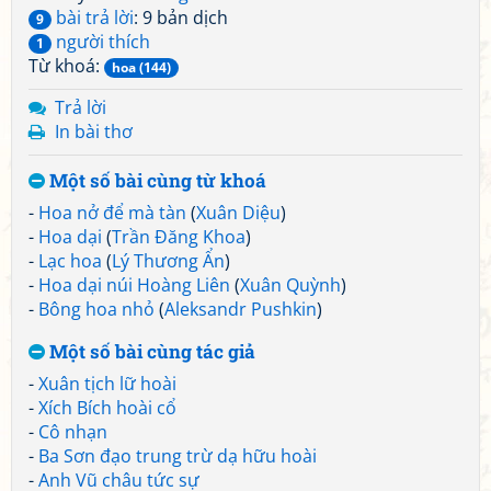
bài trả lời
: 9 bản dịch
9
người thích
1
Từ khoá:
hoa (144)
Trả lời
In bài thơ
Một số bài cùng từ khoá
-
Hoa nở để mà tàn
(
Xuân Diệu
)
-
Hoa dại
(
Trần Đăng Khoa
)
-
Lạc hoa
(
Lý Thương Ẩn
)
-
Hoa dại núi Hoàng Liên
(
Xuân Quỳnh
)
-
Bông hoa nhỏ
(
Aleksandr Pushkin
)
Một số bài cùng tác giả
-
Xuân tịch lữ hoài
-
Xích Bích hoài cổ
-
Cô nhạn
-
Ba Sơn đạo trung trừ dạ hữu hoài
-
Anh Vũ châu tức sự