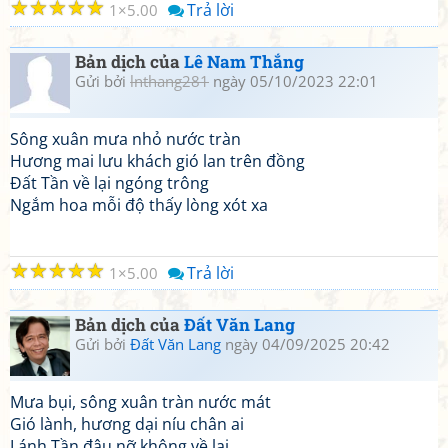
☆
☆
☆
☆
☆
Trả lời
1
5.00
Bản dịch của
Lê Nam Thắng
Gửi bởi
lnthang281
ngày 05/10/2023 22:01
Sông xuân mưa nhỏ nước tràn
Hương mai lưu khách gió lan trên đồng
Đất Tần về lại ngóng trông
Ngắm hoa mỗi độ thấy lòng xót xa
☆
☆
☆
☆
☆
Trả lời
1
5.00
Bản dịch của
Đất Văn Lang
Gửi bởi
Đất Văn Lang
ngày 04/09/2025 20:42
Mưa bụi, sông xuân tràn nước mát
Gió lành, hương dại níu chân ai
Lánh Tần đâu nỡ không về lại