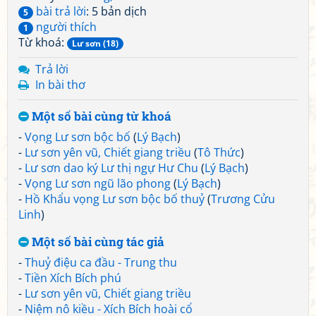
bài trả lời
: 5 bản dịch
5
người thích
1
Từ khoá:
Lư sơn (18)
Trả lời
In bài thơ
Một số bài cùng từ khoá
-
Vọng Lư sơn bộc bố
(
Lý Bạch
)
-
Lư sơn yên vũ, Chiết giang triều
(
Tô Thức
)
-
Lư sơn dao ký Lư thị ngự Hư Chu
(
Lý Bạch
)
-
Vọng Lư sơn ngũ lão phong
(
Lý Bạch
)
-
Hồ Khẩu vọng Lư sơn bộc bố thuỷ
(
Trương Cửu
Linh
)
Một số bài cùng tác giả
-
Thuỷ điệu ca đầu - Trung thu
-
Tiền Xích Bích phú
-
Lư sơn yên vũ, Chiết giang triều
-
Niệm nô kiều - Xích Bích hoài cổ