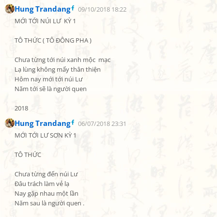
Hung Trandang
09/10/2018 18:22
MỚI TỚI NÚI LƯ  KỲ 1

TÔ THỨC ( TÔ ĐÔNG PHA )

Chưa từng tới núi xanh mộc  mạc

Lạ lùng không mấy thân thiện

Hôm nay mới tới núi Lư

Năm tới sẽ là người quen

2018
Hung Trandang
06/07/2018 23:31
MỚI TỚI LƯ SƠN KỲ 1

TÔ THỨC

Chưa từng đến núi Lư

Đâu trách làm vẻ lạ

Nay gặp nhau một lần

Năm sau là người quen .
