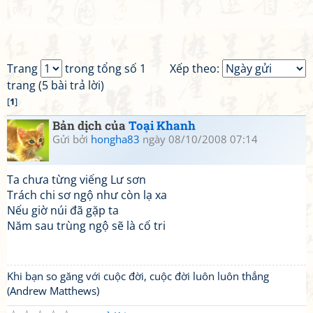
Trang
trong tổng số 1
Xếp theo:
trang (5 bài trả lời)
[
1
]
Bản dịch của
Toại Khanh
Gửi bởi
hongha83
ngày 08/10/2008 07:14
Ta chưa từng viếng Lư sơn
Trách chi sơ ngộ như còn lạ xa
Nếu giờ núi đã gặp ta
Năm sau trùng ngộ sẽ là cố tri
Khi bạn so găng với cuộc đời, cuộc đời luôn luôn thắng
(Andrew Matthews)