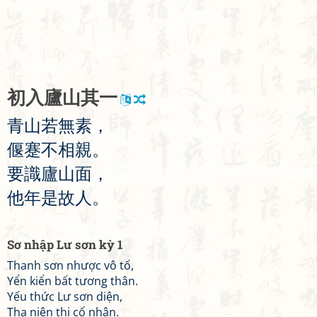
初
入
廬
山
其
一
青
山
若
無
素
，
偃
蹇
不
相
親
。
要
識
廬
山
面
，
他
年
是
故
人
。
Sơ nhập Lư sơn kỳ 1
Thanh sơn nhược vô tố,
Yển kiển bất tương thân.
Yếu thức Lư sơn diện,
Tha niên thị cố nhân.