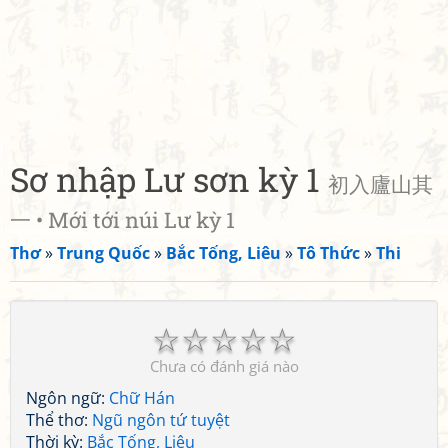
Sơ nhập Lư sơn kỳ 1
初入廬山其
一 • Mới tới núi Lư kỳ 1
Thơ
»
Trung Quốc
»
Bắc Tống, Liêu
»
Tô Thức
»
Thi
☆
☆
☆
☆
☆
Chưa có đánh giá nào
Ngôn ngữ:
Chữ Hán
Thể thơ:
Ngũ ngôn tứ tuyệt
Thời kỳ:
Bắc Tống, Liêu