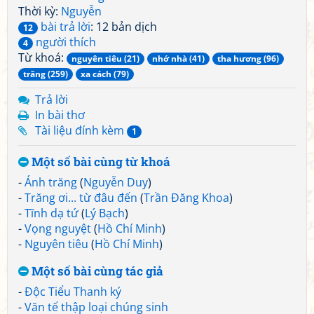
Thời kỳ:
Nguyễn
bài trả lời
: 12 bản dịch
12
người thích
4
Từ khoá:
nguyên tiêu (21)
nhớ nhà (41)
tha hương (96)
trăng (259)
xa cách (79)
Trả lời
In bài thơ
Tài liệu đính kèm
1
Một số bài cùng từ khoá
-
Ánh trăng
(
Nguyễn Duy
)
-
Trăng ơi... từ đâu đến
(
Trần Đăng Khoa
)
-
Tĩnh dạ tứ
(
Lý Bạch
)
-
Vọng nguyệt
(
Hồ Chí Minh
)
-
Nguyên tiêu
(
Hồ Chí Minh
)
Một số bài cùng tác giả
-
Độc Tiểu Thanh ký
-
Văn tế thập loại chúng sinh