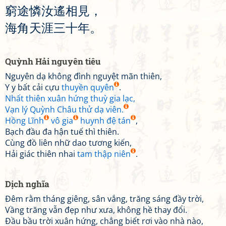
窮
途
憐
汝
遙
相
見
，
海
角
天
涯
三
十
年
。
Quỳnh Hải nguyên tiêu
Nguyên dạ không đình nguyệt mãn thiên,
Y y bất cải cựu
thuyền quyên
.
Nhất thiên xuân hứng thuỳ gia lạc,
Vạn lý Quỳnh Châu thử dạ viên.
Hồng Lĩnh
vô gia
huynh đệ tán
,
Bạch đầu đa hận tuế thì thiên.
Cùng đồ liên nhữ dao tương kiến,
Hải giác thiên nhai
tam thập niên
.
Dịch nghĩa
Đêm rằm tháng giêng, sân vắng, trăng sáng đầy trời,
Vầng trăng vẫn đẹp như xưa, không hề thay đổi.
Đầu bầu trời xuân hứng, chẳng biết rơi vào nhà nào,