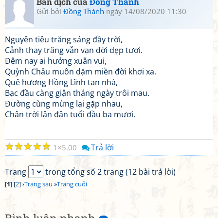
Bản dịch của
Đồng Thành
Gửi bởi
Đồng Thành
ngày 14/08/2020 11:30
Nguyên tiêu trăng sáng đầy trời,
Cảnh thay trăng vẫn vạn đời đẹp tươi.
Đêm nay ai hưởng xuân vui,
Quỳnh Châu muôn dặm miền đời khơi xa.
Quê hương Hồng Lĩnh tan nhà,
Bạc đầu càng giận tháng ngày trôi mau.
Đường cùng mừng lại gặp nhau,
Chân trời lận đận tuổi đầu ba mươi.
☆
☆
☆
☆
☆
Trả lời
1
5.00
Trang
trong tổng số 2 trang (12 bài trả lời)
[
1
] [
2
] ›
Trang sau
»
Trang cuối