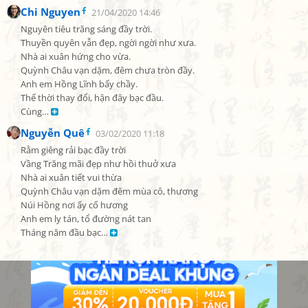
Chi Nguyen
21/04/2020 14:46
Nguyên tiêu trăng sáng đầy trời.

Thuyền quyên vẫn đẹp, ngời ngời như xưa.

Nhà ai xuân hứng cho vừa.

Quỳnh Châu vạn dặm, đêm chưa tròn đầy.

Anh em Hồng Lĩnh bấy chầy.

Thế thời thay đổi, hận đây bạc đầu.

Cùng… 
Nguyễn Quê
03/02/2020 11:18
Rằm giêng rải bạc đầy trời

Vầng Trăng mãi đẹp như hồi thuở xưa

Nhà ai xuân tiết vui thừa

Quỳnh Châu vạn dặm đêm mùa cô, thương

Núi Hồng nơi ấy cố hương

Anh em ly tán, tổ đường nát tan

Tháng năm đầu bạc… 