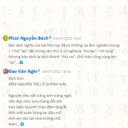
Phúc Nguyễn Bách
03/07/2023 14:47
Bản dịch nghĩa của bài thơ này đã có những sai lầm nghiêm trọng:

1. Chữ "lạc" (落) trong câu thứ 3, có nghĩa là "lưu lạc", "rơi rụng" . 
Nhưng bản dịch lại dịch thành "thú vui", chữ Hán cũng cùng âm 
"lạc"… 
Đào Văn Nghi
29/07/2022 18:54
Dịch thơ:

ĐÊM NGUYÊN TIÊU Ở QUỲNH HẢI.

Nguyên tiêu sân vắng ánh trăng ngời.

Vẫn đẹp như xưa chẳng đổi dời.

Vạn dặm Quỳnh Châu đêm lặng lẽ.

Một trời xuân hứng lạc đâu rơi?

Anh em tán tác nhà không chỗ.

Năm… 