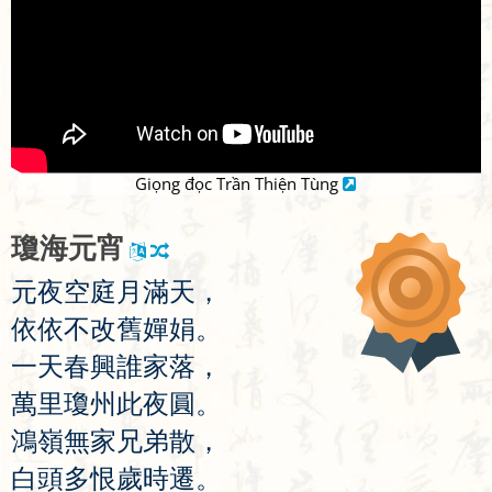
Giọng đọc Trần Thiện Tùng
瓊
海
元
宵
元
夜
空
庭
月
滿
天
，
依
依
不
改
舊
嬋
娟
。
一
天
春
興
誰
家
落
，
萬
里
瓊
州
此
夜
圓
。
鴻
嶺
無
家
兄
弟
散
，
白
頭
多
恨
歲
時
遷
。