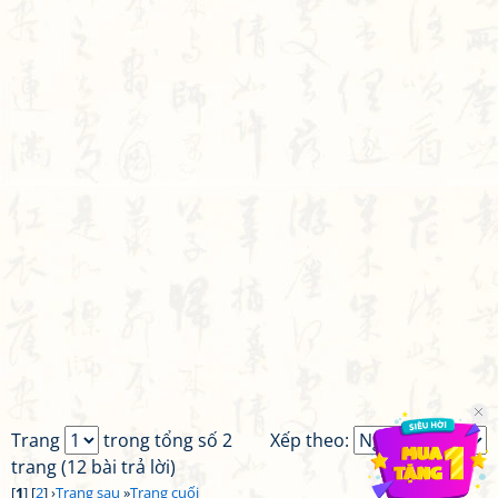
Trang
trong tổng số 2
Xếp theo:
trang (12 bài trả lời)
[
1
] [
2
] ›
Trang sau
»
Trang cuối