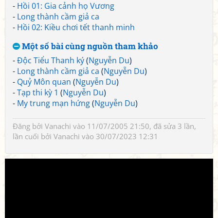
-
Hồi 01: Gia cảnh họ Vương
-
Long thành cầm giả ca
-
Hồi 02: Kiều chơi tết thanh minh
Một số bài cùng nguồn tham khảo
-
Độc Tiểu Thanh ký
(
Nguyễn Du
)
-
Long thành cầm giả ca
(
Nguyễn Du
)
-
Quỷ Môn quan
(
Nguyễn Du
)
-
Tạp thi kỳ 1
(
Nguyễn Du
)
-
My trung mạn hứng
(
Nguyễn Du
)
Đăng bởi
Vanachi
vào 11/07/2005 21:50, đã sửa 3 lần,
lần cuối bởi
Vanachi
vào 30/07/2023 12:31