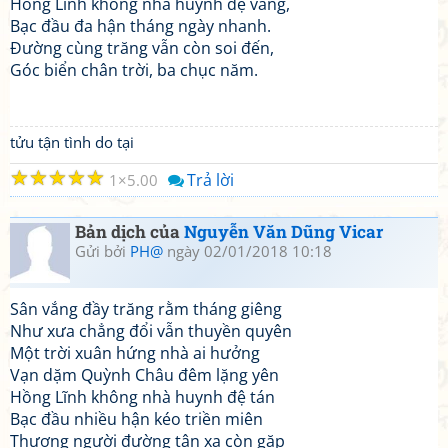
Hồng Lĩnh không nhà huynh đệ vắng,
Bạc đầu đa hận tháng ngày nhanh.
Đường cùng trăng vẫn còn soi đến,
Góc biển chân trời, ba chục năm.
tửu tận tình do tại
☆
☆
☆
☆
☆
Trả lời
1
5.00
Bản dịch của
Nguyễn Văn Dũng Vicar
Gửi bởi
PH@
ngày 02/01/2018 10:18
Sân vắng đầy trăng rằm tháng giêng
Như xưa chẳng đổi vẫn thuyền quyên
Một trời xuân hứng nhà ai hưởng
Vạn dặm Quỳnh Châu đêm lặng yên
Hồng Lĩnh không nhà huynh đệ tán
Bạc đầu nhiều hận kéo triền miên
Thương người đường tận xa còn gặp