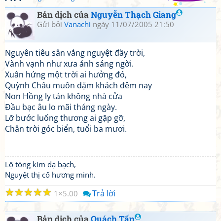
Bản dịch của
Nguyễn Thạch Giang
Gửi bởi
Vanachi
ngày 11/07/2005 21:50
Nguyên tiêu sân vắng nguyệt đầy trời,
Vành vạnh như xưa ánh sáng ngời.
Xuân hứng một trời ai hưởng đó,
Quỳnh Châu muôn dặm khách đêm nay
Non Hồng ly tán không nhà cửa
Đầu bạc âu lo mãi tháng ngày.
Lỡ bước luống thương ai gặp gỡ,
Chân trời góc biển, tuổi ba mươi.
Lộ tòng kim dạ bạch,
Nguyệt thị cố hương minh.
☆
☆
☆
☆
☆
Trả lời
1
5.00
Bản dịch của
Quách Tấn