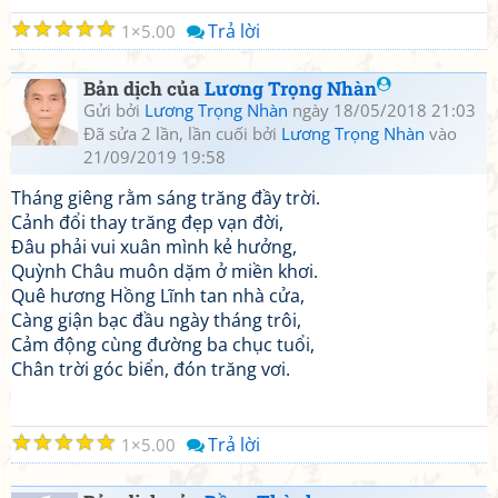
☆
☆
☆
☆
☆
Trả lời
1
5.00
Bản dịch của
Lương Trọng Nhàn
Gửi bởi
Lương Trọng Nhàn
ngày 18/05/2018 21:03
Đã sửa 2 lần, lần cuối bởi
Lương Trọng Nhàn
vào
21/09/2019 19:58
Tháng giêng rằm sáng trăng đầy trời.
Cảnh đổi thay trăng đẹp vạn đời,
Đâu phải vui xuân mình kẻ hưởng,
Quỳnh Châu muôn dặm ở miền khơi.
Quê hương Hồng Lĩnh tan nhà cửa,
Càng giận bạc đầu ngày tháng trôi,
Cảm động cùng đường ba chục tuổi,
Chân trời góc biển, đón trăng vơi.
☆
☆
☆
☆
☆
Trả lời
1
5.00