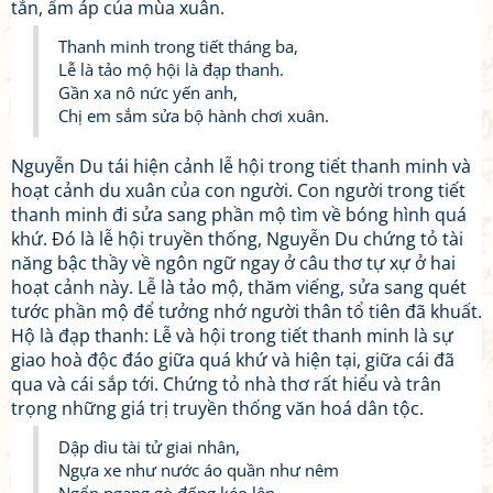
tắn, ấm áp của mùa xuân.
Thanh minh trong tiết tháng ba,
Lễ là tảo mộ hội là đạp thanh.
Gần xa nô nức yến anh,
Chị em sắm sửa bộ hành chơi xuân.
Nguyễn Du tái hiện cảnh lễ hội trong tiết thanh minh và
hoạt cảnh du xuân của con người. Con người trong tiết
thanh minh đi sửa sang phần mộ tìm về bóng hình quá
khứ. Đó là lễ hội truyền thống, Nguyễn Du chứng tỏ tài
năng bậc thầy về ngôn ngữ ngay ở câu thơ tự xự ở hai
hoạt cảnh này. Lễ là tảo mộ, thăm viếng, sửa sang quét
tước phần mộ để tưởng nhớ người thân tổ tiên đã khuất.
Hộ là đạp thanh: Lễ và hội trong tiết thanh minh là sự
giao hoà độc đáo giữa quá khứ và hiện tại, giữa cái đã
qua và cái sắp tới. Chứng tỏ nhà thơ rất hiểu và trân
trọng những giá trị truyền thống văn hoá dân tộc.
Dập dìu tài tử giai nhân,
Ngựa xe như nước áo quần như nêm