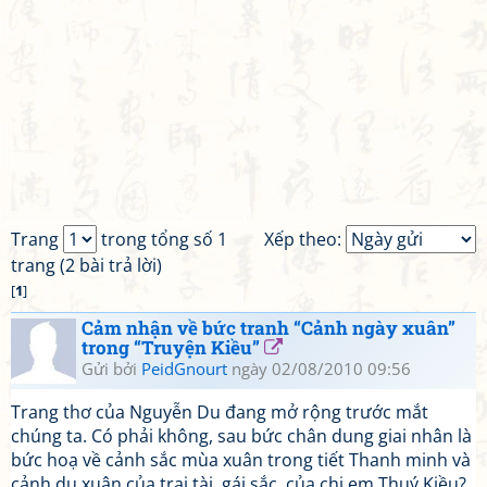
Trang
trong tổng số 1
Xếp theo:
trang (2 bài trả lời)
[
1
]
Cảm nhận về bức tranh “Cảnh ngày xuân”
trong “Truyện Kiều”
Gửi bởi
PeidGnourt
ngày 02/08/2010 09:56
Trang thơ của Nguyễn Du đang mở rộng trước mắt
chúng ta. Có phải không, sau bức chân dung giai nhân là
bức hoạ về cảnh sắc mùa xuân trong tiết Thanh minh và
cảnh du xuân của trai tài, gái sắc, của chị em Thuý Kiều?