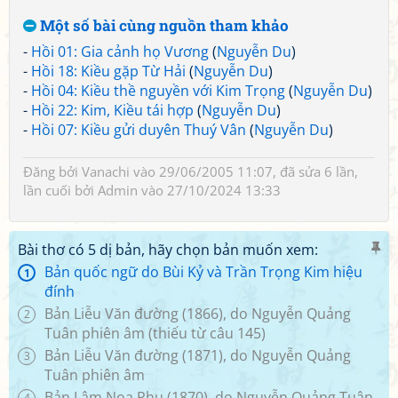
Một số bài cùng nguồn tham khảo
-
Hồi 01: Gia cảnh họ Vương
(
Nguyễn Du
)
-
Hồi 18: Kiều gặp Từ Hải
(
Nguyễn Du
)
-
Hồi 04: Kiều thề nguyền với Kim Trọng
(
Nguyễn Du
)
-
Hồi 22: Kim, Kiều tái hợp
(
Nguyễn Du
)
-
Hồi 07: Kiều gửi duyên Thuý Vân
(
Nguyễn Du
)
Đăng bởi
Vanachi
vào 29/06/2005 11:07, đã sửa 6 lần,
lần cuối bởi
Admin
vào 27/10/2024 13:33
Bài thơ có 5 dị bản, hãy chọn bản muốn xem:
Bản quốc ngữ do Bùi Kỷ và Trần Trọng Kim hiệu
1
đính
Bản Liễu Văn đường (1866), do Nguyễn Quảng
2
Tuân phiên âm (thiếu từ câu 145)
Bản Liễu Văn đường (1871), do Nguyễn Quảng
3
Tuân phiên âm
Bản Lâm Noạ Phu (1870), do Nguyễn Quảng Tuân
4