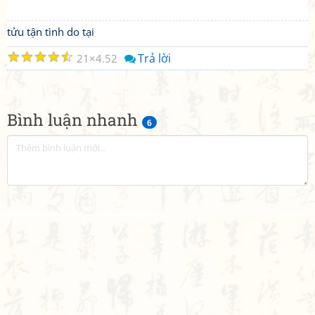
tửu tận tình do tại
☆
☆
☆
☆
☆
Trả lời
21
4.52
Bình luận nhanh
6