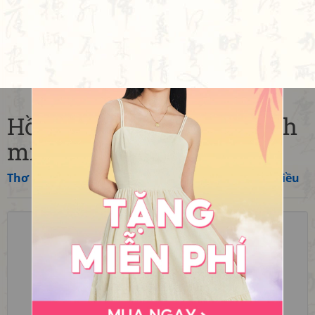
Hồi 02: Kiều chơi tết thanh
minh
Thơ
»
Việt Nam
»
Nguyễn
»
Nguyễn Du
»
Truyện Kiều