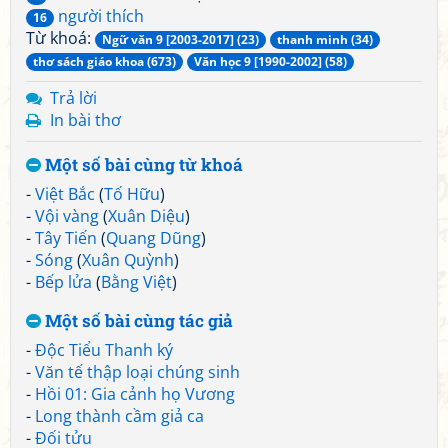
người thích
16
Từ khoá:
Ngữ văn 9 [2003-2017] (23)
thanh minh (34)
thơ sách giáo khoa (673)
Văn học 9 [1990-2002] (58)
Trả lời
In bài thơ
Một số bài cùng từ khoá
-
Việt Bắc
(
Tố Hữu
)
-
Vội vàng
(
Xuân Diệu
)
-
Tây Tiến
(
Quang Dũng
)
-
Sóng
(
Xuân Quỳnh
)
-
Bếp lửa
(
Bằng Việt
)
Một số bài cùng tác giả
-
Độc Tiểu Thanh ký
-
Văn tế thập loại chúng sinh
-
Hồi 01: Gia cảnh họ Vương
-
Long thành cầm giả ca
-
Đối tửu