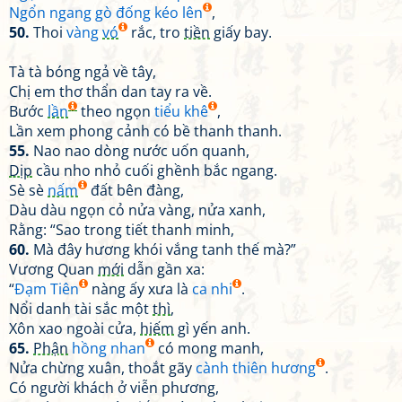
Ngổn ngang gò đống kéo lên
,
50.
Thoi
vàng
vó
rắc, tro
tiền
giấy bay.
Tà tà bóng ngả về tây,
Chị em thơ thẩn dan tay ra về.
Bước
lần
theo ngọn
tiểu khê
,
Lần xem phong cảnh có bề thanh thanh.
55.
Nao nao dòng nước uốn quanh,
Dịp
cầu nho nhỏ cuối ghềnh bắc ngang.
Sè sè
nấm
đất bên đàng,
Dàu dàu ngọn cỏ nửa vàng, nửa xanh,
Rằng: “Sao trong tiết thanh minh,
60.
Mà đây hương khói vắng tanh thế mà?”
Vương Quan
mới
dẫn gần xa:
“
Đạm Tiên
nàng ấy xưa là
ca nhi
.
Nổi danh tài sắc một
thì
,
Xôn xao ngoài cửa,
hiếm
gì yến anh.
65.
Phận
hồng nhan
có mong manh,
Nửa chừng xuân, thoắt gãy
cành thiên hương
.
Có người khách ở viễn phương,