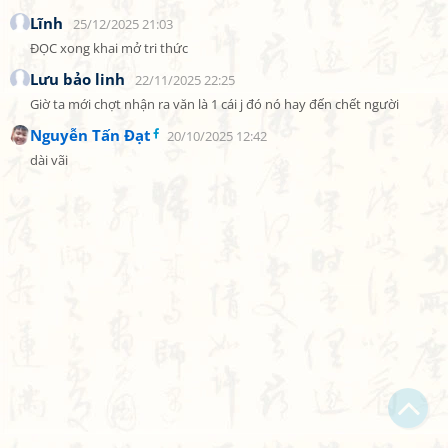
Lĩnh
25/12/2025 21:03
ĐỌC xong khai mở tri thức
Lưu bảo linh
22/11/2025 22:25
Giờ ta mới chợt nhận ra văn là 1 cái j đó nó hay đến chết người
Nguyễn Tấn Đạt
20/10/2025 12:42
dài vãi
Bạn bị lạc trong Thi Viện vì có nội dung quá đồ sộ?
Chỉ dẫn làm quen
Xem sau
Không hiện lại