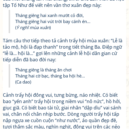
tập Tố Như để viết nên vần thơ xuân đẹp này:
Tháng giêng hai xanh mướt cỏ đời,
Tháng giêng hai vút trời bay cánh én...
(
Ý nghĩ mùa xuân
)
Tám câu thơ tiếp theo tả cảnh trẩy hội mùa xuân: “Lễ là
tảo mộ, hội là đạp thanh” trong tiết tháng Ba. Điệp ngữ
“lễ là... hội là...” gợi lên những cảnh lễ hội dân gian cứ
tiếp diễn đã bao đời nay:
Tháng giêng là tháng ăn chơi
Tháng hai cờ bạc, tháng ba hội hè...
(Ca dao)
Cảnh trẩy hội đông vui, tưng bừng, náo nhiệt. Có biết
bao “yến anh” trẩy hội trong niềm vui “nô nức”, hồ hởi,
giục giã. Có biết bao tài tử, giai nhân “dập dìu” vai sánh
vai, chân nối chân nhịp bước. Dòng người trẩy hội tấp
nập ngựa xe cuồn cuộn “như nước”, áo quần đẹp đẽ,
tươi thắm sắc màu, nghìn nghịt, đông vui trên các nẻo