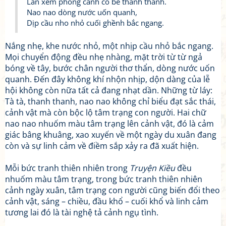
Lần xem phong cảnh cỏ bề thanh thanh.
Nao nao dòng nước uốn quanh,
Dịp cầu nho nhỏ cuối ghềnh bắc ngang.
Nắng nhẹ, khe nước nhỏ, một nhịp cầu nhỏ bắc ngang.
Mọi chuyển động đều nhẹ nhàng, mặt trời từ từ ngả
bóng về tây, bước chân người thơ thẩn, dòng nước uốn
quanh. Đến đây không khí nhộn nhịp, dộn dàng của lễ
hội không còn nữa tất cả đang nhạt dần. Những từ láy:
Tà tà, thanh thanh, nao nao không chỉ biểu đạt sắc thái,
cảnh vật mà còn bộc lộ tâm trạng con người. Hai chữ
nao nao nhuốm màu tâm trạng lên cảnh vật, đó là cảm
giác bâng khuâng, xao xuyến về một ngày du xuân đang
còn và sự linh cảm về điềm sắp xảy ra đã xuất hiện.
Mỗi bức tranh thiên nhiên trong
Truyện Kiều
đều
nhuốm màu tâm trạng, trong bức tranh thiên nhiên
cảnh ngày xuân, tâm trạng con người cũng biến đổi theo
cảnh vật, sáng – chiều, đầu khổ – cuối khổ và linh cảm
tương lai đó là tài nghệ tả cảnh ngụ tình.