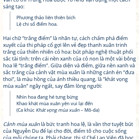
sáng tạo:
Phương thảo liên thiên bích
Lệ chi sổ điểm hoa.
Hai chữ “trắng điểm” là nhãn tự, cách chấm phá điểm
xuyết của thi pháp cổ gợi lên vẻ đẹp thanh xuân trinh
trắng của thiên nhiên cỏ hoa: bút pháp nghệ thuật phối
sắc tài tình: trên cái nền xanh của cỏ non là một vài bông
hoa lê “trắng điểm”. Giữa diện và điểm, giữa nền xanh và
sắc trắng của cảnh vật mùa xuân là những cánh én “đưa
thoi”, là màu hồng của ánh thiều quang, là “khát vọng
mùa xuân” ngây ngất, say đắm lòng người:
Nhìn hoa đang hé tưng bừng
Khao khát mùa xuân yên vui lại đến
(Ca khúc
Khát vọng mùa xuân
– Mô-da)
Cảnh mùa xuân
là bức tranh hoa lệ, là vần thơ tuyệt bút
của Nguyễn Du để lại cho đời, điểm tô cho cuộc sống
của mỗi chúng ta. Phải chăng, thi sĩ Chế Lan Viên đã học