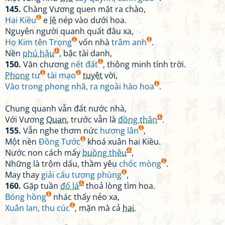
145.
Chàng Vương quen mặt ra chào,
Hai Kiều
e
lệ
nép vào dưới hoa.
Nguyên người quanh quất đâu xa,
Họ Kim tên Trọng
vốn nhà
trâm anh
.
Nền
phú hậu
, bậc tài danh,
150.
Văn chương
nết đất
, thông minh tính trời.
Phong
tư
tài mạo
tuyệt
vời,
Vào trong phong nhã, ra ngoài hào hoa
.
Chung quanh vẫn đất nước nhà,
Với Vương
Quan
, trước vẫn là
đồng thân
.
155.
Vẫn nghe thơm nức
hương lân
,
Một nền
Đồng Tước
khoá xuân hai Kiều.
Nước non cách mấy
buồng thêu
,
Những là trộm dấu, thầm yêu
chốc mòng
.
May thay
giải cấu tương phùng
,
160.
Gặp tuần
đố lá
thoả lòng tìm hoa.
Bóng hồng
nhác thấy nẻo xa,
Xuân lan, thu cúc
, mặn mà cả
hai
.