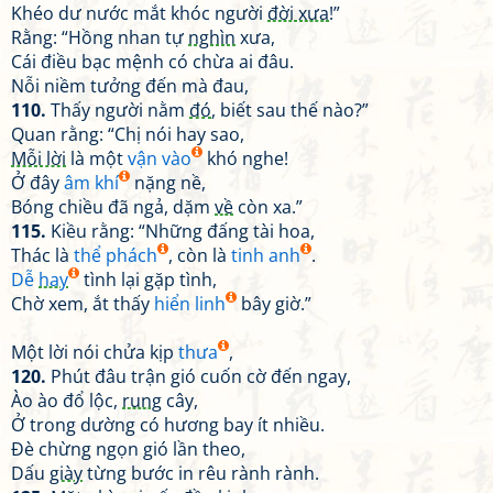
Khéo dư nước mắt khóc người
đời xưa
!”
Rằng: “Hồng nhan tự
nghìn
xưa,
Cái điều bạc mệnh có chừa ai đâu.
Nỗi niềm tưởng đến mà đau,
110.
Thấy người nằm
đó
, biết sau thế nào?”
Quan rằng: “Chị nói hay sao,
Mỗi lời
là một
vận vào
khó nghe!
Ở đây
âm khí
nặng nề,
Bóng chiều đã ngả, dặm
về
còn xa.”
115.
Kiều rằng: “Những đấng tài hoa,
Thác là
thể phách
, còn là
tinh anh
.
Dễ
hay
tình lại gặp tình,
Chờ xem, ắt thấy
hiển linh
bây giờ.”
Một lời nói chửa kịp
thưa
,
120.
Phút đâu trận gió cuốn cờ đến ngay,
Ào ào đổ lộc,
rung
cây,
Ở trong dường có hương bay ít nhiều.
Đè chừng ngọn gió lần theo,
Dấu
giày
từng bước in rêu rành rành.