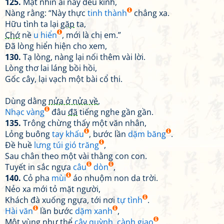
125.
Mặt nhìn ai nấy đều kinh,
Nàng rằng: “Này thực
tinh thành
chẳng xa.
Hữu tình ta lại
gặp
ta,
Chớ
nề
u hiển
, mới là chị em.”
Đã lòng hiển hiện cho xem,
130.
Tạ lòng, nàng lại nối thêm vài lời.
Lòng thơ lai láng bồi hồi,
Gốc cây, lại vạch một bài cổ thi.
Dùng dằng
nửa ở nửa về
,
Nhạc vàng
đâu
đã
tiếng nghe gần gần.
135.
Trông chừng thấy một văn nhân,
Lỏng buông
tay khấu
, bước lần
dặm băng
.
Đề huề
lưng túi gió trăng
,
Sau chân theo một vài thằng con con.
Tuyết in sắc ngựa
câu
dòn
,
140.
Cỏ pha
mùi
áo nhuộm non da trời.
Nẻo xa mới tỏ mặt người,
Khách đà xuống ngựa, tới nơi
tự tình
.
Hài văn
lần bước
dặm xanh
,
Một vùng như
thể
cây quỳnh, cành giao
.