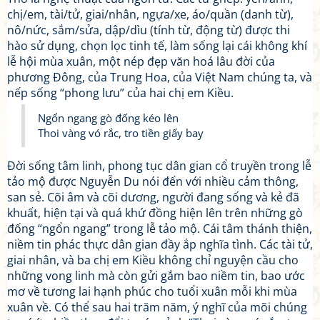
chị/em, tài/tử, giai/nhân, ngựa/xe, áo/quần (danh từ),
nô/nức, sắm/sửa, dập/dìu (tính từ, động từ) được thi
hào sử dụng, chọn lọc tinh tế, làm sống lại cái không khí
lễ hội mùa xuân, một nép đẹp văn hoá lâu đời của
phương Đông, của Trung Hoa, của Việt Nam chúng ta, và
nếp sống “phong lưu” của hai chị em Kiều.
Ngổn ngang gò đống kéo lên
Thoi vàng vó rắc, tro tiền giấy bay
Đời sống tâm linh, phong tục dân gian cổ truyền trong lễ
tảo mộ được Nguyễn Du nói đến với nhiều cảm thông,
san sẻ. Cõi âm và cõi dương, người đang sống và kẻ đã
khuất, hiện tại và quá khứ đồng hiện lên trên những gò
đống “ngổn ngang” trong lễ tảo mộ. Cái tâm thánh thiện,
niềm tin phác thực dân gian đầy ắp nghĩa tình. Các tài tử,
giai nhân, và ba chị em Kiều không chỉ nguyện cầu cho
những vong linh mà còn gửi gắm bao niềm tin, bao ước
mơ về tương lai hạnh phúc cho tuổi xuân mỗi khi mùa
xuân về. Có thể sau hai trăm năm, ý nghĩ của mõi chúng