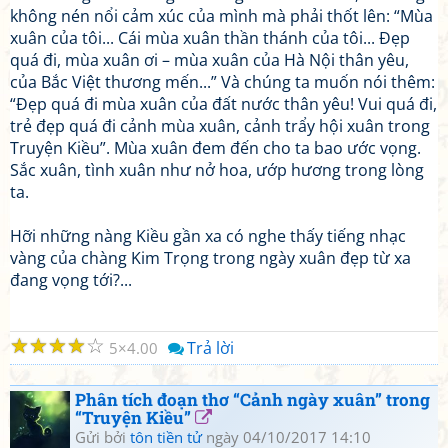
không nén nổi cảm xúc của mình mà phải thốt lên: “Mùa
xuân của tôi... Cái mùa xuân thần thánh của tôi... Đẹp
quá đi, mùa xuân ơi – mùa xuân của Hà Nội thân yêu,
của Bắc Việt thương mến...” Và chúng ta muốn nói thêm:
“Đẹp quá đi mùa xuân của đất nước thân yêu! Vui quá đi,
trẻ đẹp quá đi cảnh mùa xuân, cảnh trẩy hội xuân trong
Truyện Kiều”. Mùa xuân đem đến cho ta bao ước vọng.
Sắc xuân, tình xuân như nở hoa, ướp hương trong lòng
ta.
Hỡi những nàng Kiều gần xa có nghe thấy tiếng nhạc
vàng của chàng Kim Trọng trong ngày xuân đẹp từ xa
đang vọng tới?...
☆
☆
☆
☆
☆
Trả lời
5
4.00
Phân tích đoạn thơ “Cảnh ngày xuân” trong
“Truyện Kiều”
Gửi bởi
tôn tiền tử
ngày 04/10/2017 14:10