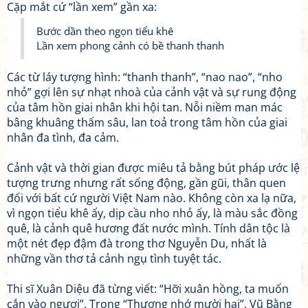
Cặp mắt cứ “lần xem” gần xa:
Bước dần theo ngọn tiểu khê
Lần xem phong cảnh có bề thanh thanh
Các từ láy tượng hình: “thanh thanh”, “nao nao”, “nho
nhỏ” gợi lên sự nhạt nhoà của cảnh vật và sự rung động
của tâm hồn giai nhân khi hội tan. Nỗi niềm man mác
bâng khuâng thấm sâu, lan toả trong tâm hồn của giai
nhân đa tình, đa cảm.
Cảnh vật và thời gian được miêu tả bằng bút pháp ước lệ
tượng trưng nhưng rất sống động, gần gũi, thân quen
đối với bất cứ người Việt Nam nào. Không còn xa lạ nữa,
vì ngọn tiểu khê ấy, dịp cầu nho nhỏ ấy, là màu sắc đồng
quê, là cảnh quê hương đất nước mình. Tính dân tộc là
một nét đẹp đậm đà trong thơ Nguyễn Du, nhất là
những vần thơ tả cảnh ngụ tình tuyệt tác.
Thi sĩ Xuân Diệu đã từng viết: “Hỡi xuân hồng, ta muốn
cắn vào ngươi”. Trong “Thương nhớ mười hai”, Vũ Bằng