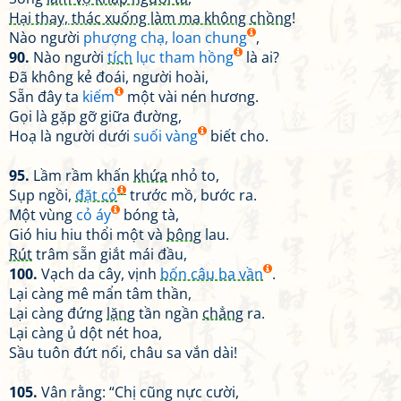
Hại thay, thác xuống làm ma không chồng
!
Nào người
phượng chạ, loan chung
,
90.
Nào người
tích
lục tham hồng
là ai?
Đã không kẻ đoái, người hoài,
Sẵn đây ta
kiếm
một vài nén hương.
Gọi là gặp gỡ giữa đường,
Hoạ là người dưới
suối vàng
biết cho.
95.
Lầm rầm khấn
khứa
nhỏ to,
Sụp ngồi,
đặt cỏ
trước mồ, bước ra.
Một vùng
cỏ áy
bóng tà,
Gió hiu hiu thổi một và
bông
lau.
Rút
trâm sẵn giắt mái đầu,
100.
Vạch da cây, vịnh
bốn câu ba vần
.
Lại càng mê mẩn tâm thần,
Lại càng đứng
lặng
tần ngần
chẳng
ra.
Lại càng ủ dột nét hoa,
Sầu tuôn đứt nối, châu sa vắn dài!
105.
Vân rằng: “Chị cũng nực cười,