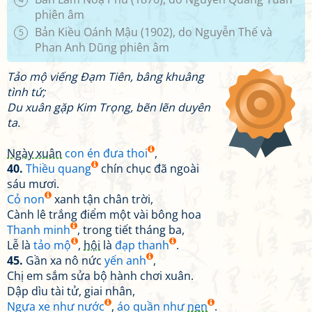
phiên âm
Bản Kiều Oánh Mậu (1902), do Nguyễn Thế và
5
Phan Anh Dũng phiên âm
Tảo mộ viếng Đạm Tiên, bâng khuâng
tình tứ;
Du xuân gặp Kim Trọng, bẽn lẽn duyên
ta.
Ngày xuân
con én đưa thoi
,
40.
Thiều quang
chín chục đã ngoài
sáu mươi.
Cỏ non
xanh tận chân trời,
Cành lê trắng điểm một vài bông hoa
Thanh minh
, trong tiết tháng ba,
Lễ là
tảo mộ
,
hội
là
đạp thanh
.
45.
Gần xa nô nức
yến anh
,
Chị em sắm sửa bộ hành chơi xuân.
Dập dìu tài tử, giai nhân,
Ngựa xe như nước
,
áo quần như
nen
.