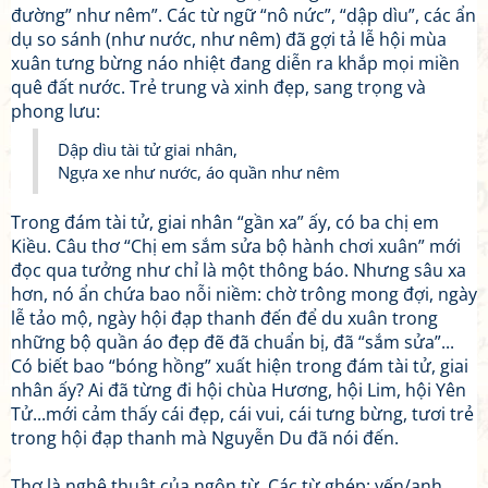
đường” như nêm”. Các từ ngữ “nô nức”, “dập dìu”, các ẩn
dụ so sánh (như nước, như nêm) đã gợi tả lễ hội mùa
xuân tưng bừng náo nhiệt đang diễn ra khắp mọi miền
quê đất nước. Trẻ trung và xinh đẹp, sang trọng và
phong lưu:
Dập dìu tài tử giai nhân,
Ngựa xe như nước, áo quần như nêm
Trong đám tài tử, giai nhân “gần xa” ấy, có ba chị em
Kiều. Câu thơ “Chị em sắm sửa bộ hành chơi xuân” mới
đọc qua tưởng như chỉ là một thông báo. Nhưng sâu xa
hơn, nó ẩn chứa bao nỗi niềm: chờ trông mong đợi, ngày
lễ tảo mộ, ngày hội đạp thanh đến để du xuân trong
những bộ quần áo đẹp đẽ đã chuẩn bị, đã “sắm sửa”...
Có biết bao “bóng hồng” xuất hiện trong đám tài tử, giai
nhân ấy? Ai đã từng đi hội chùa Hương, hội Lim, hội Yên
Tử...mới cảm thấy cái đẹp, cái vui, cái tưng bừng, tươi trẻ
trong hội đạp thanh mà Nguyễn Du đã nói đến.
Thơ là nghệ thuật của ngôn từ. Các từ ghép: yến/anh,