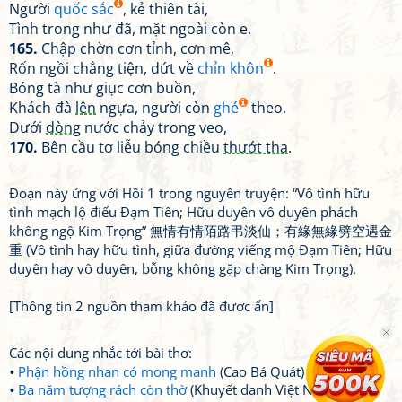
Người
quốc sắc
, kẻ thiên tài,
Tình trong như đã, mặt ngoài còn e.
165.
Chập chờn cơn tỉnh, cơn mê,
Rốn ngồi chẳng tiện, dứt về
chỉn khôn
.
Bóng tà như giục cơn buồn,
Khách đà
lên
ngựa, người còn
ghé
theo.
Dưới
dòng
nước chảy trong veo,
170.
Bên cầu tơ liễu bóng chiều
thướt tha
.
Đoạn này ứng với Hồi 1 trong nguyên truyện: “Vô tình hữu
tình mạch lộ điếu Đạm Tiên; Hữu duyên vô duyên phách
không ngộ Kim Trọng” 無情有情陌路弔淡仙；有緣無緣劈空遇金
重 (Vô tình hay hữu tình, giữa đường viếng mộ Đạm Tiên; Hữu
duyên hay vô duyên, bỗng không gặp chàng Kim Trọng).
[Thông tin 2 nguồn tham khảo đã được ẩn]
Các nội dung nhắc tới bài thơ:
Phận hồng nhan có mong manh
(Cao Bá Quát)
Ba năm tượng rách còn thờ
(Khuyết danh Việt Nam)