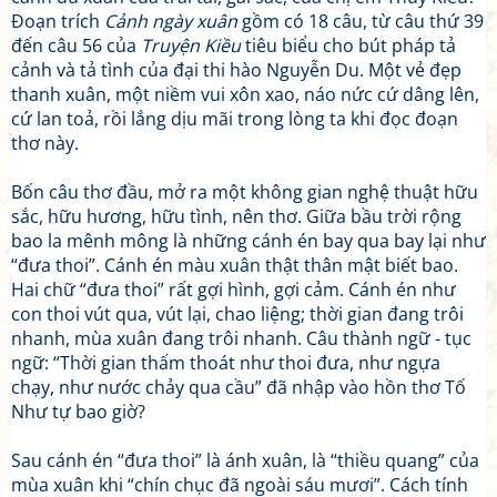
Đoạn trích
Cảnh ngày xuân
gồm có 18 câu, từ câu thứ 39
đến câu 56 của
Truyện Kiều
tiêu biểu cho bút pháp tả
cảnh và tả tình của đại thi hào Nguyễn Du. Một vẻ đẹp
thanh xuân, một niềm vui xôn xao, náo nức cứ dâng lên,
cứ lan toả, rồi lắng dịu mãi trong lòng ta khi đọc đoạn
thơ này.
Bốn câu thơ đầu, mở ra một không gian nghệ thuật hữu
sắc, hữu hương, hữu tình, nên thơ. Giữa bầu trời rộng
bao la mênh mông là những cánh én bay qua bay lại như
“đưa thoi”. Cánh én màu xuân thật thân mật biết bao.
Hai chữ “đưa thoi” rất gợi hình, gợi cảm. Cánh én như
con thoi vút qua, vút lại, chao liệng; thời gian đang trôi
nhanh, mùa xuân đang trôi nhanh. Câu thành ngữ - tục
ngữ: “Thời gian thấm thoát như thoi đưa, như ngựa
chạy, như nước chảy qua cầu” đã nhập vào hồn thơ Tố
Như tự bao giờ?
Sau cánh én “đưa thoi” là ánh xuân, là “thiều quang” của
mùa xuân khi “chín chục đã ngoài sáu mươi”. Cách tính