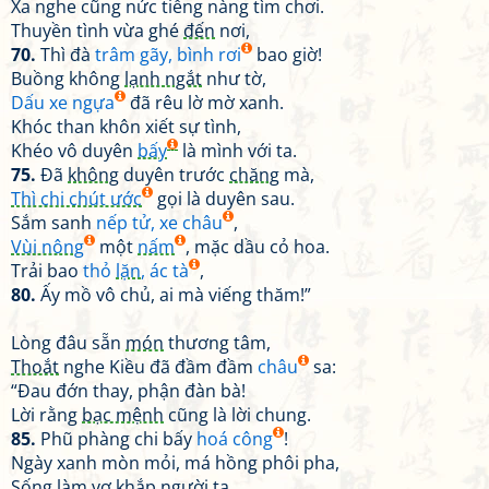
Xa nghe cũng nức tiếng nàng tìm chơi.
Thuyền tình vừa ghé
đến
nơi,
70.
Thì đà
trâm gãy, bình rơi
bao giờ!
Buồng không
lạnh ngắt
như tờ,
Dấu xe ngựa
đã rêu lờ mờ xanh.
Khóc than khôn xiết sự tình,
Khéo vô duyên
bấy
là mình với ta.
75.
Đã
không
duyên trước
chăng
mà,
Thì chi chút ước
gọi là duyên sau.
Sắm sanh
nếp tử, xe châu
,
Vùi nông
một
nấm
, mặc dầu cỏ hoa.
Trải bao
thỏ
lặn
, ác tà
,
80.
Ấy mồ vô chủ, ai mà viếng thăm!”
Lòng đâu sẵn
món
thương tâm,
Thoắt
nghe Kiều đã đầm đầm
châu
sa:
“Đau đớn thay, phận đàn bà!
Lời rằng
bạc mệnh
cũng là lời chung.
85.
Phũ phàng chi bấy
hoá công
!
Ngày xanh mòn mỏi, má hồng phôi pha,
Sống
làm vợ khắp người ta
,