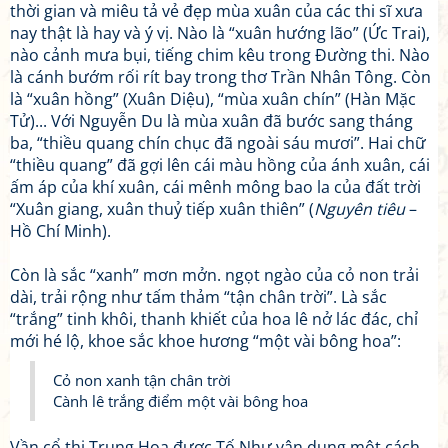
thời gian và miêu tả vẻ đẹp mùa xuân của các thi sĩ xưa
nay thật là hay và ý vị. Nào là “xuân hướng lão” (Ức Trai),
nào cảnh mưa bụi, tiếng chim kêu trong Đường thi. Nào
là cánh bướm rối rít bay trong thơ Trần Nhân Tông. Còn
là “xuân hồng” (Xuân Diệu), “mùa xuân chín” (Hàn Mặc
Tử)... Với Nguyễn Du là mùa xuân đã bước sang tháng
ba, “thiều quang chín chục đã ngoài sáu mươi”. Hai chữ
“thiều quang” đã gợi lên cái màu hồng của ánh xuân, cái
ấm áp của khí xuân, cái mênh mông bao la của đất trời
“Xuân giang, xuân thuỷ tiếp xuân thiên” (
Nguyên tiêu
–
Hồ Chí Minh).
Còn là sắc “xanh” mơn mởn. ngọt ngào của cỏ non trải
dài, trải rộng như tấm thảm “tận chân trời”. Là sắc
“trắng” tinh khôi, thanh khiết của hoa lê nở lác đác, chỉ
mới hé lộ, khoe sắc khoe hương “một vài bông hoa”:
Cỏ non xanh tận chân trời
Cành lê trắng điểm một vài bông hoa
Vần cổ thi Trung Hoa được Tố Như vận dụng một cách