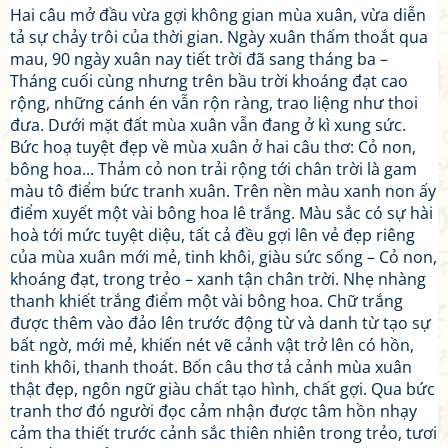
Hai câu mở đầu vừa gợi không gian mùa xuân, vừa diễn
tả sự chảy trôi của thời gian. Ngày xuân thấm thoắt qua
mau, 90 ngày xuân nay tiết trời đã sang tháng ba –
Tháng cuối cùng nhưng trên bầu trời khoáng đạt cao
rộng, những cánh én vẫn rộn ràng, trao liệng như thoi
đưa. Dưới mặt đất mùa xuân vẫn đang ở kì xung sức.
Bức hoạ tuyệt đẹp về mùa xuân ở hai câu thơ: Cỏ non,
bông hoa... Thảm cỏ non trải rộng tới chân trời là gam
màu tô điểm bức tranh xuân. Trên nền màu xanh non ấy
điểm xuyết một vài bông hoa lê trắng. Màu sắc có sự hài
hoà tới mức tuyệt diệu, tất cả đều gợi lên vẻ đẹp riêng
của mùa xuân mới mẻ, tinh khôi, giàu sức sống – Cỏ non,
khoáng đạt, trong trẻo – xanh tận chân trời. Nhẹ nhàng
thanh khiết trắng điểm một vài bông hoa. Chữ trắng
được thêm vào đảo lên trước động từ và danh từ tạo sự
bất ngờ, mới mẻ, khiến nét vẽ cảnh vật trở lên có hồn,
tinh khôi, thanh thoát. Bốn câu thơ tả cảnh mùa xuân
thật đẹp, ngôn ngữ giàu chất tạo hình, chất gợi. Qua bức
tranh thơ đó người đọc cảm nhận được tâm hồn nhạy
cảm tha thiết trước cảnh sắc thiên nhiên trong trẻo, tươi