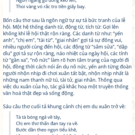
Ngổn ngang gò đống kéo lên,
Thoi vàng vó rắc tro tiền giấy bay.
Bốn câu thơ sau là ngôn ngữ tự xự tả bức tranh của lễ
hội. Một hệ thống danh từ, động từ, tích từ: Gợi lên
không khí lễ hội thật rộn ràng. Các danh từ như: “yến
anh”, “chị em”, “tài từ”, “giai nhân” gợi tả sự đông vui,
nhiều người cùng đến hội, các động từ “sắm sửa”, “dập
dìu” gợi tả sự rộn ràng, náo nhiệt của ngày hội, các tính
từ “gần xa”, “nô nức” làm rõ hơn tâm trạng của người đi
hội, đồng thời cách nói ẩn dụ nô nức, yến anh từng đoàn
người nhộn nhịp đi chơi xuân tất bật, nhộn nhịp nhất là
những nam thanh nữ tú, tài tử, giai nhân. Thông qua
việc du xuân của họ, tác giả khắc hoạ một truyền thống
văn hoá thật đẹp và sống động.
Sáu câu thơ cuối tả khung cảnh chị em du xuân trở về:
Tà tà bóng ngả về tây,
Chị em thơ thẩn đan tay ra về.
Bước dần theo ngọn tiểu khê,