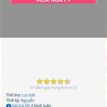
☆
☆
☆
☆
☆
57
4.72
Thể thơ:
Lục bát
Thời kỳ:
Nguyễn
bài trả lời
: 2 bình luận
2