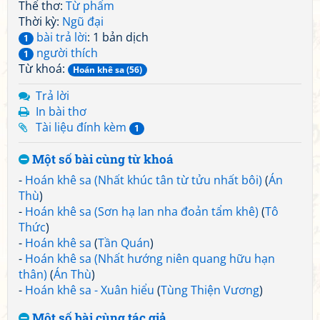
Thể thơ:
Từ phẩm
Thời kỳ:
Ngũ đại
bài trả lời
: 1 bản dịch
1
người thích
1
Từ khoá:
Hoán khê sa (56)
Trả lời
In bài thơ
Tài liệu đính kèm
1
Một số bài cùng từ khoá
-
Hoán khê sa (Nhất khúc tân từ tửu nhất bôi)
(
Án
Thù
)
-
Hoán khê sa (Sơn hạ lan nha đoản tẩm khê)
(
Tô
Thức
)
-
Hoán khê sa
(
Tần Quán
)
-
Hoán khê sa (Nhất hướng niên quang hữu hạn
thân)
(
Án Thù
)
-
Hoán khê sa - Xuân hiểu
(
Tùng Thiện Vương
)
Một số bài cùng tác giả