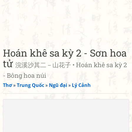
Hoán khê sa kỳ 2 - Sơn hoa
tử
浣溪沙其二－山花子 • Hoán khê sa kỳ 2
- Bông hoa núi
Thơ
»
Trung Quốc
»
Ngũ đại
»
Lý Cảnh