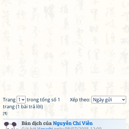
Trang
trong tổng số 1
Xếp theo:
trang (1 bài trả lời)
[
1
]
Bản dịch của
Nguyễn Chí Viễn
Gửi bởi
Vanachi
ngày 08/07/2005 12:09