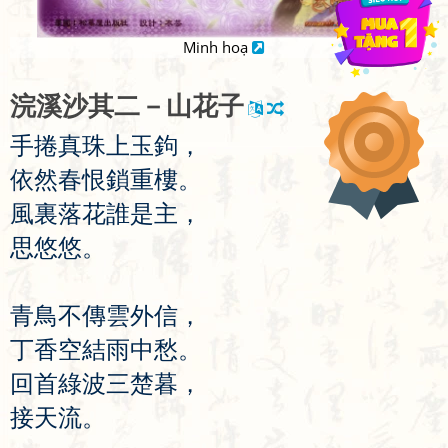
Minh hoạ
浣
溪
沙
其
二
－
山
花
子
手
捲
真
珠
上
玉
鉤
，
依
然
春
恨
鎖
重
樓
。
風
裏
落
花
誰
是
主
，
思
悠
悠
。
青
鳥
不
傳
雲
外
信
，
丁
香
空
結
雨
中
愁
。
回
首
綠
波
三
楚
暮
，
接
天
流
。