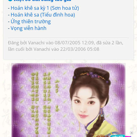
-
Hoán khê sa kỳ 1 (Sơn hoa tử)
-
Hoán khê sa (Tiểu đình hoa)
-
Ứng thiên trường
-
Vọng viễn hành
Đăng bởi
Vanachi
vào 08/07/2005 12:09, đã sửa 2 lần,
lần cuối bởi
Vanachi
vào 22/03/2006 05:08