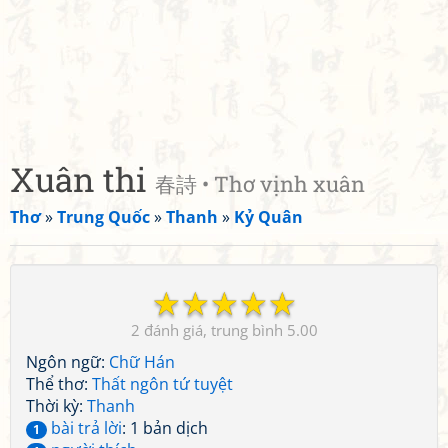
Xuân thi
春詩 • Thơ vịnh xuân
Thơ
»
Trung Quốc
»
Thanh
»
Kỷ Quân
☆
☆
☆
☆
☆
2
5.00
Ngôn ngữ:
Chữ Hán
Thể thơ:
Thất ngôn tứ tuyệt
Thời kỳ:
Thanh
bài trả lời
: 1 bản dịch
1