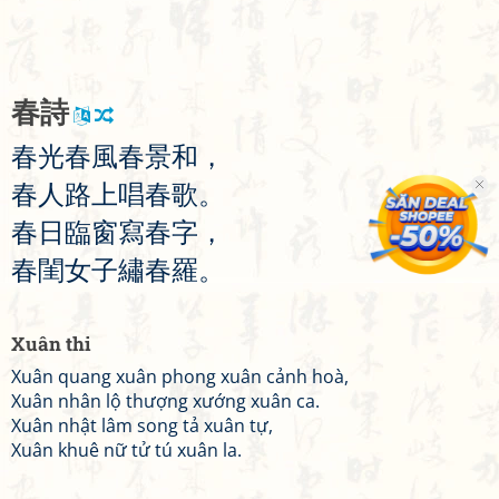
春
詩
春
光
春
風
春
景
和
，
春
人
路
上
唱
春
歌
。
春
日
臨
窗
寫
春
字
，
春
閨
女
子
繡
春
羅
。
Xuân thi
Xuân quang xuân phong xuân cảnh hoà,
Xuân nhân lộ thượng xướng xuân ca.
Xuân nhật lâm song tả xuân tự,
Xuân khuê nữ tử tú xuân la.