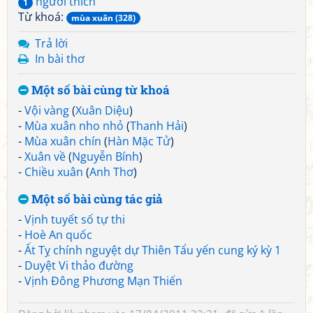
người thích
1
Từ khoá:
mùa xuân (328)
Trả lời
In bài thơ
Một số bài cùng từ khoá
-
Vội vàng
(
Xuân Diệu
)
-
Mùa xuân nho nhỏ
(
Thanh Hải
)
-
Mùa xuân chín
(
Hàn Mặc Tử
)
-
Xuân về
(
Nguyễn Bính
)
-
Chiều xuân
(
Anh Thơ
)
Một số bài cùng tác giả
-
Vịnh tuyết số tự thi
-
Hoè An quốc
-
Ất Tỵ chính nguyệt dự Thiên Tẩu yến cung ký kỳ 1
-
Duyệt Vi thảo đường
-
Vịnh Đông Phương Mạn Thiến