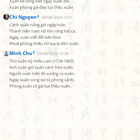
Xuân kề song viết ngày xuân đối

Xuân phòng gái đẹp lụa thêu xuân
Chi Nguyen
06/08/2024 14:51
Cảnh xuân nắng gió ngập tràn.

Thanh niên nam nữ rộn ràng hát ca.

Ngày xuân viết đối bên hoa.

Khuê phòng thiếu nữ lụa là đón xuân.
Minh Chu
03/08/2022 10:26
Thơ xuân-Kỷ Hiểu Lam (1728-1807)

Ánh xuân gió xuân cảnh hòa xuân,

Người xuân trên lối xướng ca xuân.

Ngày xuân song soi tả phong cảnh,

Phòng xuân cô gái lụa thêu xuân.