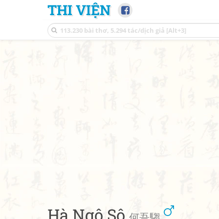
THI VIỆN
Hà Ngô Sô
何吾騶