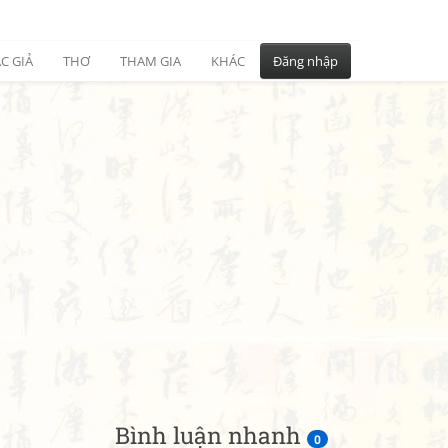
C GIẢ
THƠ
THAM GIA
KHÁC
Đăng nhập
Bình luận nhanh
0