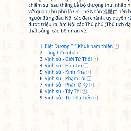
chiêm sự, sau thăng Lễ bộ thượng thư, nhập n
với quan Thủ phủ là Ôn Thể Nhân 溫體仁 nên bã
người đứng đầu Nội các đại chánh, uy quyền rấ
được triệu ra làm Nội các Thủ phủ (Thủ tịch đại 
thất sủng, cáo bệnh xin về.
Biệt Dương Trĩ Khuê nam thiên
1
Tặng hữu nhân
1
Vịnh sử - Giới Tử Thôi
1
Vịnh sử - Hàn Tín
1
Vịnh sử - Kinh Kha
1
Vịnh sử - Phạm Lãi
1
Vịnh sử - Phàn Ô Kỳ
1
Vịnh sử - Tây Thi
1
Vịnh sử - Tô Tiểu Tiểu
1