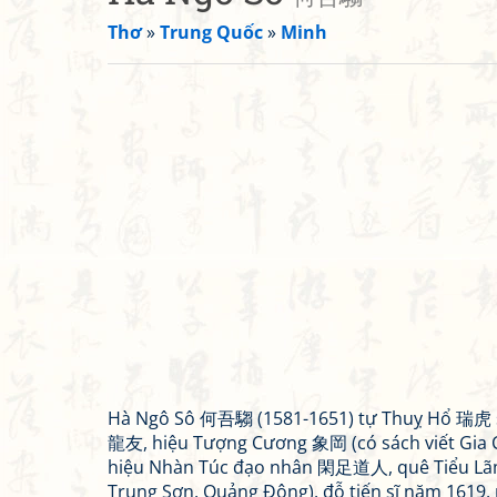
Thơ
»
Trung Quốc
»
Minh
Hà Ngô Sô 何吾騶 (1581-1651) tự Thuỵ Hổ 瑞虎 s
龍友, hiệu Tượng Cương 象岡 (có sách viết Gia 
hiệu Nhàn Túc đạo nhân 閑足道人, quê Tiểu Lãm
Trung Sơn, Quảng Đông), đỗ tiến sĩ năm 1619