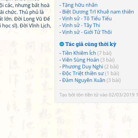
-
Tặng hữu nhân
ội các, nhưng bất hoà
-
Biệt Dương Trĩ Khuê nam thiên
i chức. Thủ phủ là
-
Vịnh sử - Tô Tiểu Tiểu
t lớn. Đời Long Vũ Đế
-
Vịnh sử - Tây Thi
học sĩ). Đời Vĩnh Lịch,
-
Vịnh sử - Giới Tử Thôi
Tác giả cùng thời kỳ
-
Tiền Khiêm Ích
(7 bài)
-
Viên Sùng Hoán
(3 bài)
-
Phương Duy Nghi
(2 bài)
-
Độc Triệt thiền sư
(1 bài)
-
Đàm Nguyên Xuân
(3 bài)
Tạo bởi
tôn tiền tử
vào 02/03/2019 