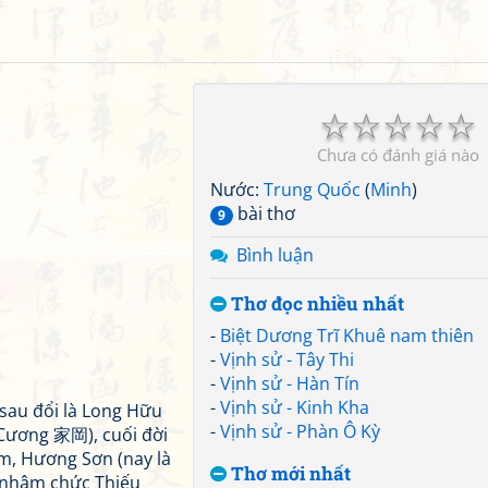
☆
☆
☆
☆
☆
Chưa có đánh giá nào
Nước:
Trung Quốc
(
Minh
)
bài thơ
9
Bình luận
Thơ đọc nhiều nhất
-
Biệt Dương Trĩ Khuê nam thiên
-
Vịnh sử - Tây Thi
-
Vịnh sử - Hàn Tín
-
Vịnh sử - Kinh Kha
au đổi là Long Hữu
-
Vịnh sử - Phàn Ô Kỳ
Cương 家岡), cuối đời
, Hương Sơn (nay là
Thơ mới nhất
, nhậm chức Thiếu