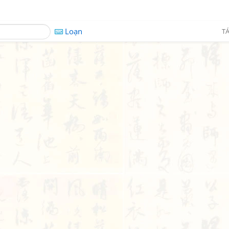
Loạn
TÁ