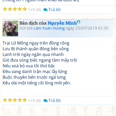
☆
☆
☆
☆
☆
Trả lời
1
5.00
Bản dịch của
Nguyễn Minh
Gửi bởi
Lâm Xuân Hương
ngày 25/07/2019 01:35
Trại Lữ Mông ngay trên đồng rộng
Lưu Bị thành quân đóng bên sông
Lạnh trời ngày ngắn qua nhanh
Gió đưa sóng biếc ngang tầm mây trôi
Nếu xoá bỏ vua tôi thứ bậc
Đều vang danh trận mạc lẫy lừng
Buộc thuyền bến trước ngả lưng
Kêu dài một tiếng cõi lòng mới yên.
☆
☆
☆
☆
☆
Trả lời
1
5.00