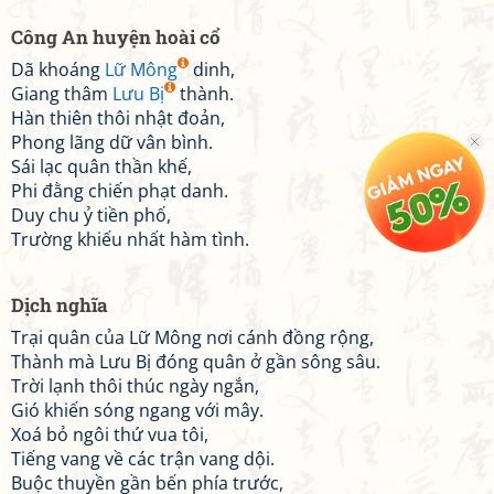
Công An huyện hoài cổ
Dã khoáng
Lữ Mông
dinh,
Giang thâm
Lưu Bị
thành.
Hàn thiên thôi nhật đoản,
Phong lãng dữ vân bình.
Sái lạc quân thần khế,
Phi đằng chiến phạt danh.
Duy chu ỷ tiền phố,
Trường khiếu nhất hàm tình.
Dịch nghĩa
Trại quân của Lữ Mông nơi cánh đồng rộng,
Thành mà Lưu Bị đóng quân ở gần sông sâu.
Trời lạnh thôi thúc ngày ngắn,
Gió khiến sóng ngang với mây.
Xoá bỏ ngôi thứ vua tôi,
Tiếng vang về các trận vang dội.
Buộc thuyền gần bến phía trước,