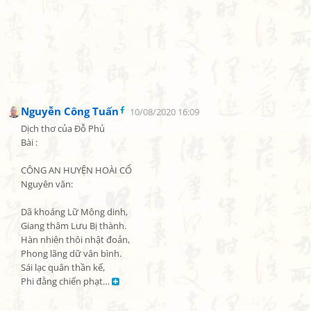
Nguyễn Công Tuấn
10/08/2020 16:09
Dịch thơ của Đỗ Phủ

Bài :

CÔNG AN HUYỆN HOÀI CỔ

Nguyên văn:

Dã khoáng Lữ Mông dinh,

Giang thâm Lưu Bị thành.

Hàn nhiên thôi nhật đoản,

Phong lãng dữ vân bình.

Sái lạc quân thần kế,

Phi đằng chiến phạt… 