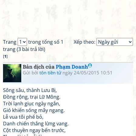
Trang
trong tổng số 1
Xếp theo:
trang (3 bài trả lời)
[
1
]
Bản dịch của
Phạm Doanh
Gửi bởi
tôn tiền tử
ngày 24/05/2015 10:51
Sông sâu, thành Lưu Bị,
Đồng rộng, trại Lữ Mông.
Trời lạnh giục ngày ngắn,
Gió khiến sóng mây ngang.
Lễ vua tôi phế bỏ,
Danh chiến thắng lừng vang.
Cột thuyền ngay bến trước,