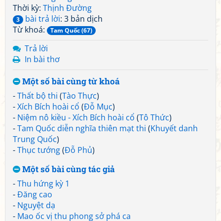
Thời kỳ:
Thịnh Đường
bài trả lời
: 3 bản dịch
3
Từ khoá:
Tam Quốc (67)
Trả lời
In bài thơ
Một số bài cùng từ khoá
-
Thất bộ thi
(
Tào Thực
)
-
Xích Bích hoài cổ
(
Đỗ Mục
)
-
Niệm nô kiều - Xích Bích hoài cổ
(
Tô Thức
)
-
Tam Quốc diễn nghĩa thiên mạt thi
(
Khuyết danh
Trung Quốc
)
-
Thục tướng
(
Đỗ Phủ
)
Một số bài cùng tác giả
-
Thu hứng kỳ 1
-
Đăng cao
-
Nguyệt dạ
-
Mao ốc vị thu phong sở phá ca