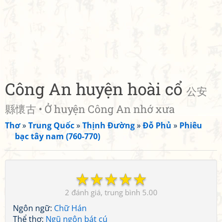
Công An huyện hoài cổ
公安
縣懷古 • Ở huyện Công An nhớ xưa
Thơ
»
Trung Quốc
»
Thịnh Đường
»
Đỗ Phủ
»
Phiêu
bạc tây nam (760-770)
☆
☆
☆
☆
☆
2
5.00
Ngôn ngữ:
Chữ Hán
Thể thơ:
Ngũ ngôn bát cú