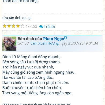
Than dài tỏ nỗi lòng.
tửu tận tình do tại
☆
☆
☆
☆
☆
Trả lời
2
4.00
Bản dịch của
Phan Ngọc
Gửi bởi
Lâm Xuân Hương
ngày 25/07/2019 01:34
Dinh Lữ Mông ở nơi đồng quạnh,
Bên sông sâu Lưu Bị dựng thành.
Trời hàn ngày vụt qua nhanh,
Mây cùng gió sóng xem hình ngang nhau.
Hai vua tôi tài cao tương đắc,
Danh chiến tranh, chinh phạt nổi cồn.
Buộc thuyền trước bến bồn chồn,
Thét vang một tiếng lòng còn ngẩn ngơ.
[Thông tin 1 nguồn tham khảo đã được ẩn]