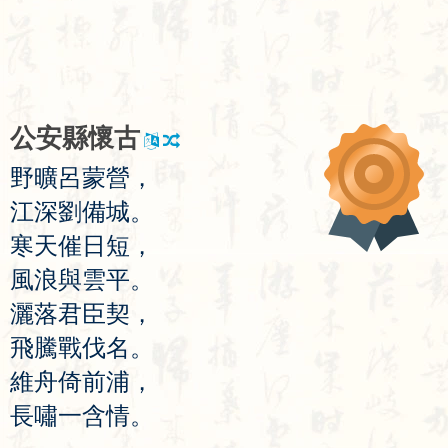
公
安
縣
懷
古
野
曠
呂
蒙
營
，
江
深
劉
備
城
。
寒
天
催
日
短
，
風
浪
與
雲
平
。
灑
落
君
臣
契
，
飛
騰
戰
伐
名
。
維
舟
倚
前
浦
，
長
嘯
一
含
情
。