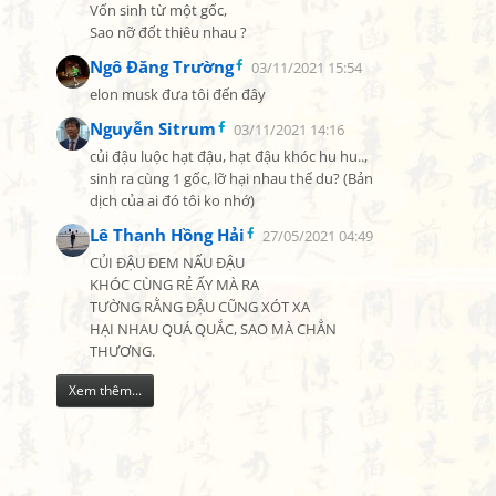
Vốn sinh từ một gốc,

Sao nỡ đốt thiêu nhau ?
Ngô Đăng Trường
03/11/2021 15:54
elon musk đưa tôi đến đây
Nguyễn Sitrum
03/11/2021 14:16
củi đậu luộc hạt đậu, hạt đậu khóc hu hu.., 
sinh ra cùng 1 gốc, lỡ hại nhau thế du? (Bản 
dịch của ai đó tôi ko nhớ)
Lê Thanh Hồng Hải
27/05/2021 04:49
CỦI ĐẬU ĐEM NẤU ĐẬU

KHÓC CÙNG RẺ ẤY MÀ RA

TƯỜNG RẰNG ĐẬU CŨNG XÓT XA

HẠI NHAU QUÁ QUẮC, SAO MÀ CHẲN 
THƯƠNG.
Xem thêm...