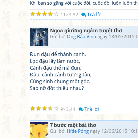
Khi bạn so găng với cuộc đời, cuộc đời luôn luôn 
☆
☆
☆
☆
☆
Trả lời
11
3.82
Ngọa giường ngâm tuyệt thơ
Gửi bởi
Ong Bảo Vinh
ngày 13/05/2015 
Đun đậu để thành canh,
Lọc đậu lấy làm nước,
Cành đậu thế mà đun.
Đậu, cành cảnh tương tàn,
Cùng sinh chung một gốc.
Sao nỡ đốt thiêu nhau?
☆
☆
☆
☆
☆
Trả lời
9
3.44
7 bước một bài thơ
Gửi bởi
Hítle Pông
ngày 12/06/2015 10: