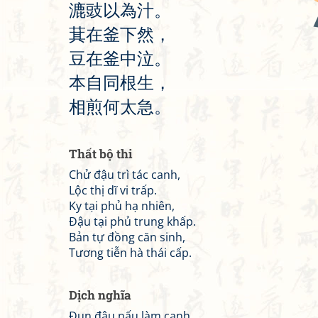
漉
豉
以
為
汁
。
萁
在
釜
下
然
，
豆
在
釜
中
泣
。
本
自
同
根
生
，
相
煎
何
太
急
。
Thất bộ thi
Chử đậu trì tác canh,
Lộc thị dĩ vi trấp.
Ky tại phủ hạ nhiên,
Đậu tại phủ trung khấp.
Bản tự đồng căn sinh,
Tương tiễn hà thái cấp.
Dịch nghĩa
Đun đậu nấu làm canh,