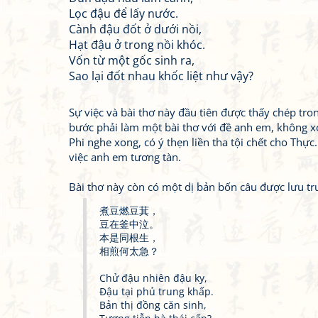
Lọc đậu để lấy nước.
Cành đậu đốt ở dưới nồi,
Hạt đậu ở trong nồi khóc.
Vốn từ một gốc sinh ra,
Sao lại đốt nhau khốc liệt như vậy?
Sự việc và bài thơ này đầu tiên được thấy chép tro
bước phải làm một bài thơ với đề anh em, không x
Phi nghe xong, có ý thẹn liền tha tội chết cho Th
việc anh em tương tàn.
Bài thơ này còn có một dị bản bốn câu được lưu tr
煮豆燃豆萁，
豆在釜中泣。
本是同根生，
相煎何太急？
Chử đậu nhiên đậu ky,
Đậu tại phủ trung khấp.
Bản thị đồng căn sinh,