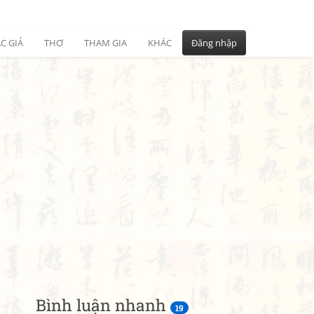
C GIẢ
THƠ
THAM GIA
KHÁC
Đăng nhập
Bình luận nhanh
19