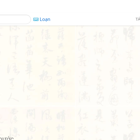
Loạn
TÁ
bước