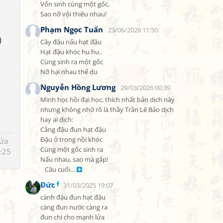
Vốn sinh cùng một gốc,

Sao nỡ vội thiêu nhau!
Phạm Ngọc Tuấn
23/06/2026 11:50
)
Cây đậu nấu hạt đậu

Hạt đậu khóc hu hu..

Cùng sinh ra một gốc

Nỡ hại nhau thế du
Nguyễn Hồng Lương
29/03/2026 00:39
Mình học hồi đại học, thích nhất bản dịch này 
nhưng không nhớ rõ là thầy Trần Lê Bảo dịch 
hay ai dịch:

Cẳng đậu đun hạt đậu

Đậu ở trong nồi khóc

sửa
Cùng một gốc sinh ra

:25
Nấu nhau, sao mà gấp! 

   Câu cuối… 
Đức
31/03/2025 19:07
cành đậu đun hạt đậu

càng đun nước càng ra

đun chi cho mạnh lửa
