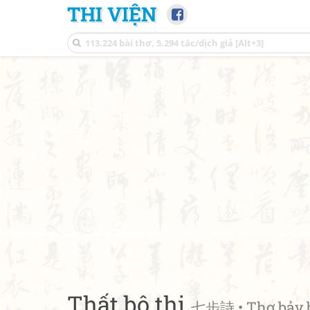
THI VIỆN
Thất bộ thi
七步詩 • Thơ bảy 