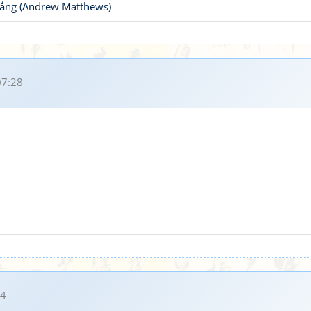
thắng (Andrew Matthews)
07:28
14