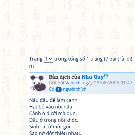
Trang
trong tổng số 1 trang (7 bài trả lời)
[
1
]
Bản dịch của
Như Quy
Gửi bởi
Vanachi
ngày 29/08/2005 01:47
Có
người thích
1
Nấu đậu để làm canh,
Hạt bỏ vào nồi nấu,
Cành ở dưới mà đun.
Đậu ở trong nồi khóc,
Sinh ra từ một gốc,
Sao nỡ đốt thiêu nhau.