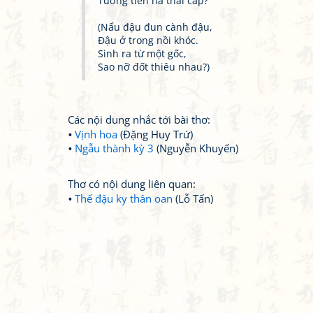
Tương tiễn hà thái cấp?
(Nấu đậu đun cành đậu,
Đậu ở trong nồi khóc.
Sinh ra từ một gốc,
Sao nỡ đốt thiêu nhau?)
Các nội dung nhắc tới bài thơ:
Vịnh hoa
(Đặng Huy Trứ)
Ngẫu thành kỳ 3
(Nguyễn Khuyến)
Thơ có nội dung liên quan:
Thế đậu ky thân oan
(Lỗ Tấn)