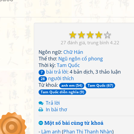
☆
☆
☆
☆
☆
27
4.22
Ngôn ngữ:
Chữ Hán
Thể thơ:
Ngũ ngôn cổ phong
Thời kỳ:
Tam Quốc
bài trả lời
: 4 bản dịch, 3 thảo luận
7
người thích
28
Từ khoá:
anh em (54)
Tam Quốc (67)
Tam Quốc diễn nghĩa (9)
Trả lời
In bài thơ
Một số bài cùng từ khoá
-
Làm anh
(
Phan Thị Thanh Nhàn
)