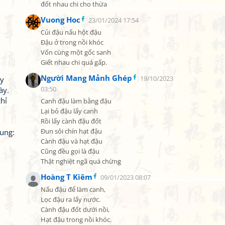
đốt nhau chi cho thừa
Vuong Hoc
23/01/2024 17:54
Củi đậu nấu hột đậu

Đậu ở trong nồi khóc

Vốn cùng một gốc sanh

Giết nhau chi quá gấp.
Người Mang Mảnh Ghép
ảy
19/10/2023
ày.
03:50
hỉ
Canh đậu làm bằng đậu

Lại bỏ đậu lấy canh

Rồi lấy cành đậu đốt

ung:
Đun sôi chín hạt đậu

Cành đậu và hạt đậu

Cũng đều gọi là đậu

Thật nghiệt ngã quá chừng
Hoàng T Kiêm
09/01/2023 08:07
Nấu đậu để làm canh,

Lọc đậu ra lấy nước.

Cành đậu đốt dưới nồi,

Hạt đậu trong nồi khóc.
