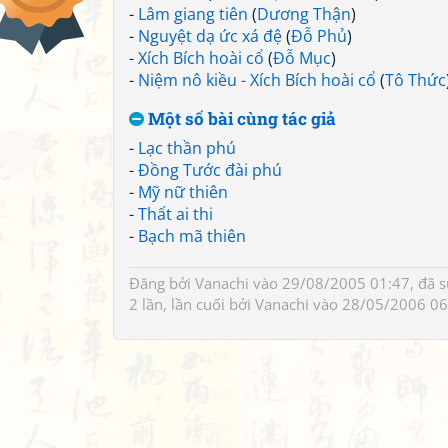
-
Lâm giang tiên
(
Dương Thận
)
-
Nguyệt dạ ức xá đệ
(
Đỗ Phủ
)
-
Xích Bích hoài cổ
(
Đỗ Mục
)
-
Niệm nô kiều - Xích Bích hoài cổ
(
Tô Thức
Một số bài cùng tác giả
-
Lạc thần phú
-
Đồng Tước đài phú
-
Mỹ nữ thiên
-
Thất ai thi
-
Bạch mã thiên
Đăng bởi
Vanachi
vào 29/08/2005 01:47, đã 
2 lần, lần cuối bởi
Vanachi
vào 28/05/2006 06