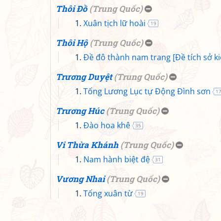
Thôi Đồ
(
Trung Quốc
)
Xuân tịch lữ hoài
19
Thôi Hộ
(
Trung Quốc
)
Đề đô thành nam trang [Đề tích sở ki
Trương Duyệt
(
Trung Quốc
)
Tống Lương Lục tự Động Đình sơn
1
Trương Húc
(
Trung Quốc
)
Đào hoa khê
35
Vi Thừa Khánh
(
Trung Quốc
)
Nam hành biệt đệ
31
Vương Nhai
(
Trung Quốc
)
Tống xuân từ
19