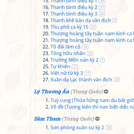
Thanh bình điệu kỳ 1
39
Thanh bình điệu kỳ 2
27
Thanh bình điệu kỳ 3
26
Thanh khê bán dạ văn địch
4
Thu phố ca kỳ 15
21
Thượng hoàng tây tuần nam kinh ca 
Thượng hoàng tây tuần nam kinh ca 
Tô đài lãm cổ
18
Tống hữu nhân
23
Trường Môn oán kỳ 2
7
Tự khiển
17
Việt nữ từ kỳ 3
11
Xuân dạ Lạc thành văn địch
25
Lý Thương Ẩn
(
Trung Quốc
)
Tuỳ cung (Thừa hứng nam du bất giớ
Vô đề (Tương kiến thì nan biệt diệc n
Sầm Tham
(
Trung Quốc
)
Sơn phòng xuân sự kỳ 2
26