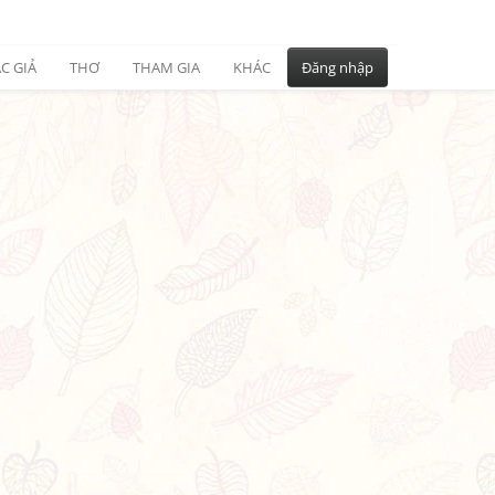
C GIẢ
THƠ
THAM GIA
KHÁC
Đăng nhập