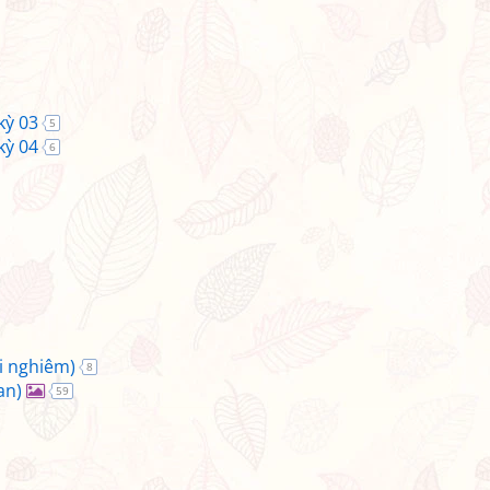
kỳ 03
5
kỳ 04
6
i nghiêm)
8
an)
59