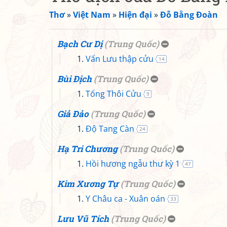
Thơ
»
Việt Nam
»
Hiện đại
»
Đỗ Bằng Đoàn
Bạch Cư Dị
(
Trung Quốc
)
Vấn Lưu thập cửu
14
Bùi Địch
(
Trung Quốc
)
Tống Thôi Cửu
9
Giả Đảo
(
Trung Quốc
)
Độ Tang Càn
24
Hạ Tri Chương
(
Trung Quốc
)
Hồi hương ngẫu thư kỳ 1
47
Kim Xương Tự
(
Trung Quốc
)
Y Châu ca - Xuân oán
33
Lưu Vũ Tích
(
Trung Quốc
)