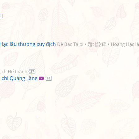
3
Hạc lâu thượng xuy địch
Đề Bắc Tạ bi • 題北謝碑 • Hoàng Hạc lâ
ch Đế thành
27
 chi Quảng Lăng
62