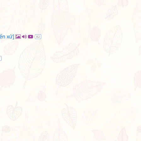
ến xứ]
82
7