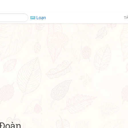
Loạn
TÁ
 Đoàn