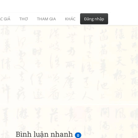
C GIẢ
THƠ
THAM GIA
KHÁC
Đăng nhập
Bình luận nhanh
0