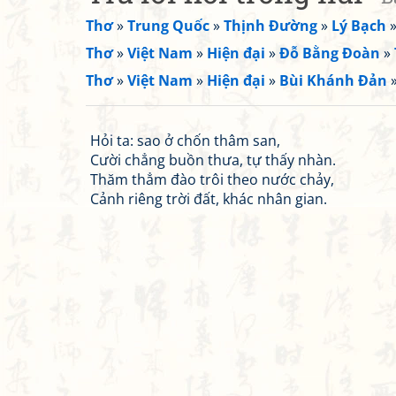
Thơ
»
Trung Quốc
»
Thịnh Đường
»
Lý Bạch
Thơ
»
Việt Nam
»
Hiện đại
»
Đỗ Bằng Đoàn
»
Thơ
»
Việt Nam
»
Hiện đại
»
Bùi Khánh Đản
Hỏi ta: sao ở chốn thâm san,
Cười chẳng buồn thưa, tự thấy nhàn.
Thăm thẳm đào trôi theo nước chảy,
Cảnh riêng trời đất, khác nhân gian.