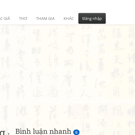
C GIẢ
THƠ
THAM GIA
KHÁC
Đăng nhập
ng
Bình luận nhanh
•
0