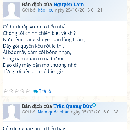
Bản dịch của
Nguyễn Lam
Gửi bởi
hảo liễu
ngày 25/10/2015 01:21
Cỏ bụi khắp vườn tơ liễu nhả,
Chồng tôi chinh chiến biết về khi?
Nửa rèm trăng khuyết đau lòng thẳm,
Đầy gối quyên kêu rớt lệ thì.
Ải bắc mây đằm côi bóng nhạn,
Sông nam xuân rũ úa bờ mi.
Dạo đây mấy bận mơ thương nhớ,
Từng tới bên anh có biết gì?
☆
☆
☆
☆
☆
Trả lời
Bản dịch của
Trần Quang Đức
Gửi bởi
Nam quốc nhân
ngày 05/03/2016 01:38
Cỏ rợp ngoài sân, tơ liễu bay.