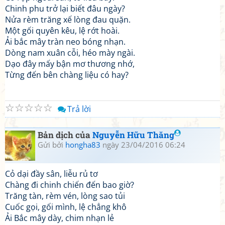
Chinh phu trở lại biết đâu ngày?
Nửa rèm trăng xế lòng đau quặn.
Một gối quyên kêu, lệ rớt hoài.
Ải bắc mây tràn neo bóng nhạn.
Dòng nam xuân cỗi, héo mày ngài.
Dạo đây mấy bận mơ thương nhớ,
Từng đến bên chàng liệu có hay?
☆
☆
☆
☆
☆
Trả lời
Bản dịch của
Nguyễn Hữu Thăng
Gửi bởi
hongha83
ngày 23/04/2016 06:24
Cỏ dại đầy sân, liễu rủ tơ
Chàng đi chinh chiến đến bao giờ?
Trăng tàn, rèm vén, lòng sao tủi
Cuốc gọi, gối mình, lệ chẳng khô
Ải Bắc mây dày, chim nhạn lẻ