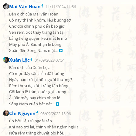
Mai Văn Hoan
11/11/2024 11:56
Bản dịch của Mai Văn Hoan

Cỏ nay thành khóm, liễu buông tơ

Chờ đợi chinh phu đến bao giờ

Vén rèm, xót thấy trăng tàn tạ

Lắng tiếng quyên kêu mắt lệ mờ

Mây phủ Ải Bắc nhạn lẻ bóng

Xuân đến Sông Nam, mặt… 
Xuân Lộc
01/09/2023 07:51
Bản dịch của Xuân Lộc

Cỏ mọc đầy sân, liễu đã buông

Ngày nào trở lại hỡi người thương?

Rèm thưa dạ xót, trăng tàn bóng

Gối lạnh lệ tràn, quốc gọi sương

Ải Bắc mây bay chim nhạn lẻ

Sông Nam xuân hết nét… 
Chi Nguyen
05/09/2022 15:06
Cỏ bời, liễu rủ ngoài sân.

Khi nao trở lại, chinh nhân ngậm ngùi !

Nửa rèm trăng khuyết bồi hồi.
