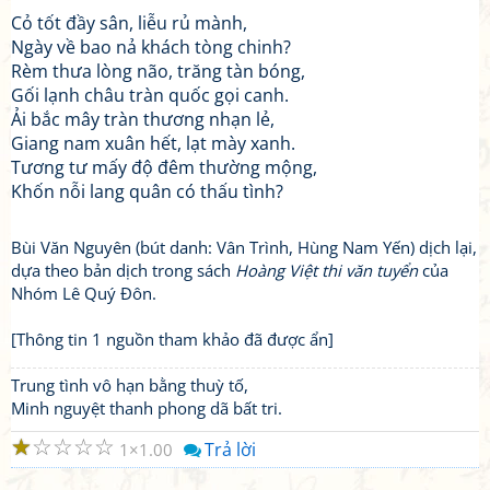
Cỏ tốt đầy sân, liễu rủ mành,
Ngày về bao nả khách tòng chinh?
Rèm thưa lòng não, trăng tàn bóng,
Gối lạnh châu tràn quốc gọi canh.
Ải bắc mây tràn thương nhạn lẻ,
Giang nam xuân hết, lạt mày xanh.
Tương tư mấy độ đêm thường mộng,
Khốn nỗi lang quân có thấu tình?
Bùi Văn Nguyên (bút danh: Vân Trình, Hùng Nam Yến) dịch lại,
dựa theo bản dịch trong sách
Hoàng Việt thi văn tuyển
của
Nhóm Lê Quý Đôn.
[Thông tin 1 nguồn tham khảo đã được ẩn]
Trung tình vô hạn bằng thuỳ tố,
Minh nguyệt thanh phong dã bất tri.
☆
☆
☆
☆
☆
Trả lời
1
1.00