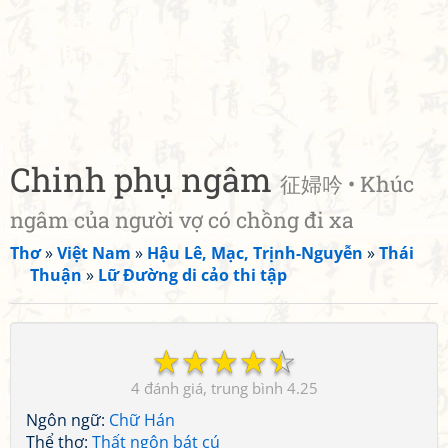
Chinh phụ ngâm
征婦吟 • Khúc
ngâm của người vợ có chồng đi xa
Thơ
»
Việt Nam
»
Hậu Lê, Mạc, Trịnh-Nguyễn
»
Thái
Thuận
»
Lữ Đường di cảo thi tập
☆
☆
☆
☆
☆
4
4.25
Ngôn ngữ:
Chữ Hán
Thể thơ:
Thất ngôn bát cú