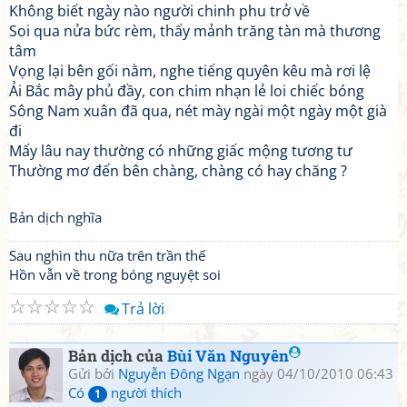
Không biết ngày nào người chinh phu trở về
Soi qua nửa bức rèm, thấy mảnh trăng tàn mà thương
tâm
Vọng lại bên gối nằm, nghe tiếng quyên kêu mà rơi lệ
Ải Bắc mây phủ đầy, con chim nhạn lẻ loi chiếc bóng
Sông Nam xuân đã qua, nét mày ngài một ngày một già
đi
Mấy lâu nay thường có những giấc mộng tương tư
Thường mơ đến bên chàng, chàng có hay chăng ?
Bản dịch nghĩa
Sau nghìn thu nữa trên trần thế
Hồn vẫn về trong bóng nguyệt soi
☆
☆
☆
☆
☆
Trả lời
Bản dịch của
Bùi Văn Nguyên
Gửi bởi
Nguyễn Đông Ngạn
ngày 04/10/2010 06:43
Có
người thích
1