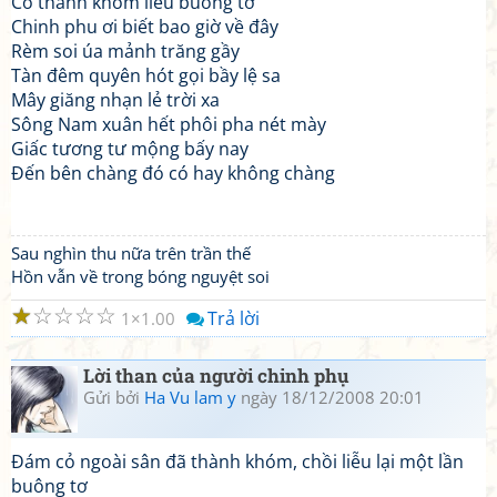
Cỏ thành khóm liễu buông tơ
Chinh phu ơi biết bao giờ về đây
Rèm soi úa mảnh trăng gầy
Tàn đêm quyên hót gọi bầy lệ sa
Mây giăng nhạn lẻ trời xa
Sông Nam xuân hết phôi pha nét mày
Giấc tương tư mộng bấy nay
Đến bên chàng đó có hay không chàng
Sau nghìn thu nữa trên trần thế
Hồn vẫn về trong bóng nguyệt soi
☆
☆
☆
☆
☆
Trả lời
1
1.00
Lời than của người chinh phụ
Gửi bởi
Ha Vu lam y
ngày 18/12/2008 20:01
Đám cỏ ngoài sân đã thành khóm, chồi liễu lại một lần
buông tơ