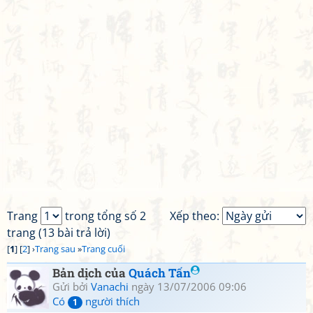
Trang
trong tổng số 2
Xếp theo:
trang (13 bài trả lời)
[
1
] [
2
] ›
Trang sau
»
Trang cuối
Bản dịch của
Quách Tấn
Gửi bởi
Vanachi
ngày 13/07/2006 09:06
Có
người thích
1