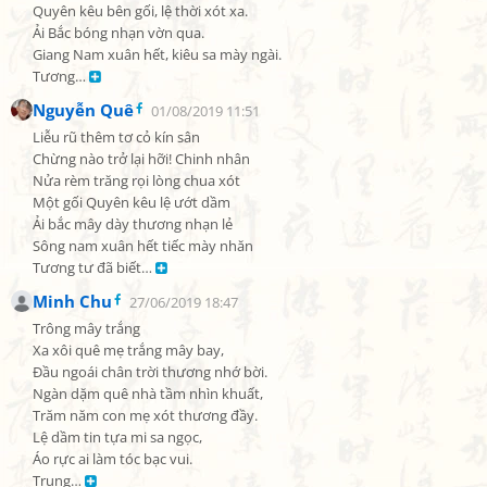
Quyên kêu bên gối, lệ thời xót xa.

Ải Bắc bóng nhạn vờn qua.

Giang Nam xuân hết, kiêu sa mày ngài.

Tương… 
Nguyễn Quê
01/08/2019 11:51
Liễu rũ thêm tơ cỏ kín sân

Chừng nào trở lại hỡi! Chinh nhân

Nửa rèm trăng rọi lòng chua xót

Một gối Quyên kêu lệ ướt dầm

Ải bắc mây dày thương nhạn lẻ

Sông nam xuân hết tiếc mày nhăn

Tương tư đã biết… 
Minh Chu
27/06/2019 18:47
Trông mây trắng

Xa xôi quê mẹ trắng mây bay,

Đầu ngoái chân trời thương nhớ bời.

Ngàn dặm quê nhà tầm nhìn khuất,

Trăm năm con mẹ xót thương đầy.

Lệ dầm tin tựa mi sa ngọc,

Áo rực ai làm tóc bạc vui.

Trung… 