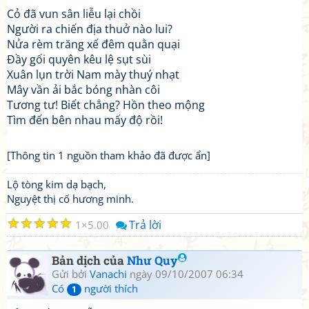
Cỏ đã vun sân liễu lại chồi
Người ra chiến địa thuở nào lui?
Nửa rèm trăng xế đêm quằn quại
Đầy gối quyên kêu lệ sụt sùi
Xuân lụn trời Nam mày thuý nhạt
Mây vần ải bắc bóng nhàn côi
Tương tư! Biết chẳng? Hồn theo mộng
Tìm đến bên nhau mấy độ rồi!
[Thông tin 1 nguồn tham khảo đã được ẩn]
Lộ tòng kim dạ bạch,
Nguyệt thị cố hương minh.
☆
☆
☆
☆
☆
Trả lời
1
5.00
Bản dịch của
Như Quy
Gửi bởi
Vanachi
ngày 09/10/2007 06:34
Có
người thích
1