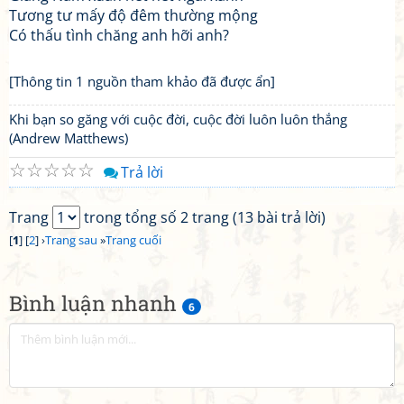
Tương tư mấy độ đêm thường mộng
Có thấu tình chăng anh hỡi anh?
[Thông tin 1 nguồn tham khảo đã được ẩn]
Khi bạn so găng với cuộc đời, cuộc đời luôn luôn thắng
(Andrew Matthews)
☆
☆
☆
☆
☆
Trả lời
Trang
trong tổng số 2 trang (13 bài trả lời)
[
1
] [
2
] ›
Trang sau
»
Trang cuối
Bình luận nhanh
6