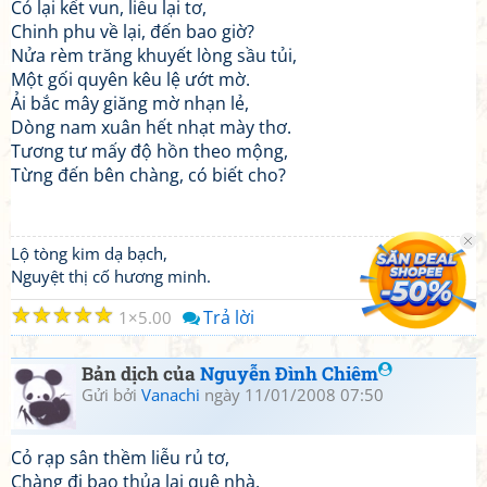
Cỏ lại kết vun, liễu lại tơ,
Chinh phu về lại, đến bao giờ?
Nửa rèm trăng khuyết lòng sầu tủi,
Một gối quyên kêu lệ ướt mờ.
Ải bắc mây giăng mờ nhạn lẻ,
Dòng nam xuân hết nhạt mày thơ.
Tương tư mấy độ hồn theo mộng,
Từng đến bên chàng, có biết cho?
Lộ tòng kim dạ bạch,
Nguyệt thị cố hương minh.
☆
☆
☆
☆
☆
Trả lời
1
5.00
Bản dịch của
Nguyễn Đình Chiêm
Gửi bởi
Vanachi
ngày 11/01/2008 07:50
Cỏ rạp sân thềm liễu rủ tơ,
Chàng đi bao thủa lại quê nhà.