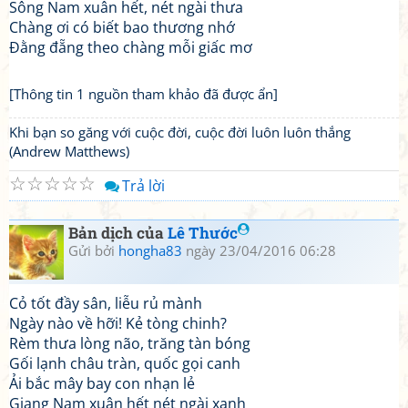
Sông Nam xuân hết, nét ngài thưa
Chàng ơi có biết bao thương nhớ
Đằng đẵng theo chàng mỗi giấc mơ
[Thông tin 1 nguồn tham khảo đã được ẩn]
Khi bạn so găng với cuộc đời, cuộc đời luôn luôn thắng
(Andrew Matthews)
☆
☆
☆
☆
☆
Trả lời
Bản dịch của
Lê Thước
Gửi bởi
hongha83
ngày 23/04/2016 06:28
Cỏ tốt đầy sân, liễu rủ mành
Ngày nào về hỡi! Kẻ tòng chinh?
Rèm thưa lòng não, trăng tàn bóng
Gối lạnh châu tràn, quốc gọi canh
Ải bắc mây bay con nhạn lẻ
Giang Nam xuân hết nét ngài xanh