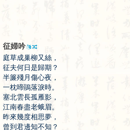
征
婦
吟
庭
草
成
巢
柳
又
絲
，
征
夫
何
日
是
歸
期
？
半
簾
殘
月
傷
心
夜
，
一
枕
啼
鵑
落
淚
時
。
塞
北
雲
長
孤
雁
影
，
江
南
春
盡
老
蛾
眉
。
昨
來
幾
度
相
思
夢
，
曾
到
君
邊
知
不
知
？