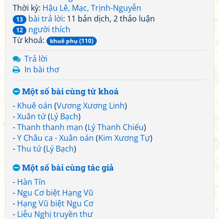
Thời kỳ:
Hậu Lê, Mạc, Trịnh-Nguyễn
bài trả lời
: 11 bản dịch, 2 thảo luận
13
người thích
12
Từ khoá:
khuê phụ (110)
Trả lời
In bài thơ
Một số bài cùng từ khoá
-
Khuê oán
(
Vương Xương Linh
)
-
Xuân tứ
(
Lý Bạch
)
-
Thanh thanh mạn
(
Lý Thanh Chiếu
)
-
Y Châu ca - Xuân oán
(
Kim Xương Tự
)
-
Thu tứ
(
Lý Bạch
)
Một số bài cùng tác giả
-
Hàn Tín
-
Ngu Cơ biệt Hạng Vũ
-
Hạng Vũ biệt Ngu Cơ
-
Liễu Nghị truyền thư