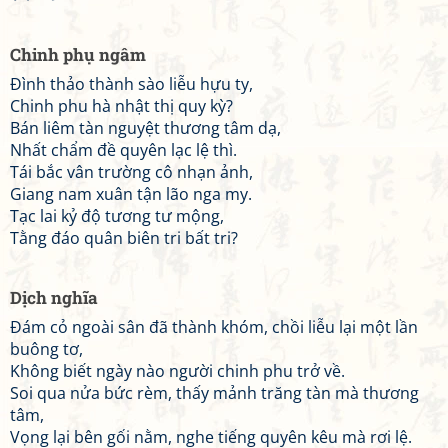
Chinh phụ ngâm
Đình thảo thành sào liễu hựu ty,
Chinh phu hà nhật thị quy kỳ?
Bán liêm tàn nguyệt thương tâm dạ,
Nhất chẩm đề quyên lạc lệ thì.
Tái bắc vân trường cô nhạn ảnh,
Giang nam xuân tận lão nga my.
Tạc lai kỷ độ tương tư mộng,
Tằng đáo quân biên tri bất tri?
Dịch nghĩa
Đám cỏ ngoài sân đã thành khóm, chồi liễu lại một lần
buông tơ,
Không biết ngày nào người chinh phu trở về.
Soi qua nửa bức rèm, thấy mảnh trăng tàn mà thương
tâm,
Vọng lại bên gối nằm, nghe tiếng quyên kêu mà rơi lệ.