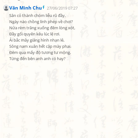
Văn Minh Chu
27/06/2019 07:27
Sân cỏ thành chòm liễu rũ đầy,

Ngày nào chồng lính phép về chơi?

Nửa rèm trăng xuống đêm lòng xót,

Đầy gối quyên kêu lúc lệ rơi.

Ải bắc mây giăng hình nhạn lẻ,

Sông nam xuân hết cặp mày phai.

Đêm qua mấy độ tương tư mộng,

Từng đến bên anh anh có hay?