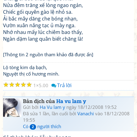
Nửa đêm trăng xế lòng ngao ngán,
Chiếc gối quyên gào lệ nhỏ sa.
Ải bắc mây dăng che bóng nhạn,
Vườn xuân nắng tạc ủ mày nga.
Nhớ nhau mấy lúc chiêm bao thấy,
Ngàn dặm lang quân biết chăng là!
[Thông tin 2 nguồn tham khảo đã được ẩn]
Lộ tòng kim dạ bạch,
Nguyệt thị cố hương minh.
☆
☆
☆
☆
☆
Trả lời
1
5.00
Bản dịch của
Ha vu lam y
Gửi bởi
Ha Vu lam y
ngày 18/12/2008 19:52
Đã sửa 1 lần, lần cuối bởi
Vanachi
vào 18/12/2008
19:55
Có
người thích
2