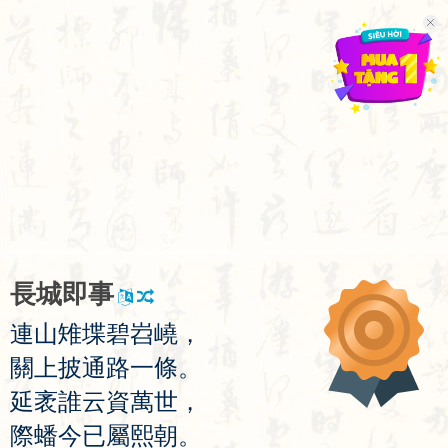
長
城
即
事
連
山
雉
堞
碧
岧
嶢
，
關
上
披
通
路
一
條
。
延
袤
誰
云
資
萬
世
，
際
蟠
今
已
屬
熙
朝
。