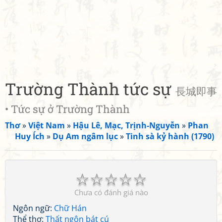
Trường Thành tức sự
長城即事
• Tức sự ở Trường Thành
Thơ
»
Việt Nam
»
Hậu Lê, Mạc, Trịnh-Nguyễn
»
Phan
Huy Ích
»
Dụ Am ngâm lục
»
Tinh sà kỷ hành (1790)
☆
☆
☆
☆
☆
Chưa có đánh giá nào
Ngôn ngữ:
Chữ Hán
Thể thơ:
Thất ngôn bát cú