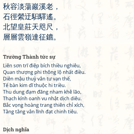
秋
容
淡
蕩
巖
溪
老
，
石
徑
縈
迂
馹
驛
遙
。
北
望
皇
莊
天
咫
尺
，
層
層
雲
嶺
達
征
鑣
。
Trường Thành tức sự
Liên sơn trĩ điệp bích thiều nghiêu,
Quan thượng phi thông lộ nhất điều.
Diên mậu thuỳ vân tư vạn thế,
Tế bàn kim dĩ thuộc hi triều.
Thu dung đạm đãng nham khê lão,
Thạch kính oanh vu nhật dịch diêu.
Bắc vọng hoàng trang thiên chỉ xích,
Tằng tằng vân lĩnh đạt chinh tiêu.
Dịch nghĩa