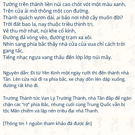
Tường trên thành liền núi cao chót vót một màu xanh,
Trên cửa ải mở thông một con đường.
Thành quách vươn dài, ai bảo nơi nhờ cậy muôn đời?
Trời đất bao la, nay thuộc triều thịnh trị.
Vẻ thu mờ nhạt, núi khe cổ kính,
Đường đá vòng vèo, đường trạm xa xôi.
Nhìn sang phía bắc thấy nhà cửa của vua chỉ cách trời
gang tấc,
Tiếng nhạc ngựa vang thấu đến lớp lớp núi mây.
Nguyên dẫn: Đi từ Yên Kinh một ngày rưỡi thì đến thành nhà
Tần. Lên cửa núi đi ra phía bắc, xe chạy dồn lên dập xuống,
đường rất khó đi.
Trường Thành tức Vạn Lý Trường Thành, nhà Tần đắp để ngăn
chặn các “rợ” phía Bắc, nhưng cuối cùng Trung Quốc vẫn bị
tộc Mãn chiếm và lập nên triều đại nhà Thanh.
[Thông tin 1 nguồn tham khảo đã được ẩn]