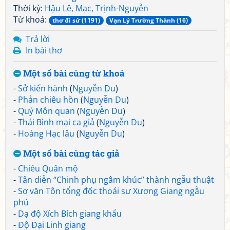
Thời kỳ:
Hậu Lê, Mạc, Trịnh-Nguyễn
Từ khoá:
thơ đi sứ (1191)
Vạn Lý Trường Thành (16)
Trả lời
In bài thơ
Một số bài cùng từ khoá
-
Sở kiến hành
(
Nguyễn Du
)
-
Phản chiêu hồn
(
Nguyễn Du
)
-
Quỷ Môn quan
(
Nguyễn Du
)
-
Thái Bình mại ca giả
(
Nguyễn Du
)
-
Hoàng Hạc lâu
(
Nguyễn Du
)
Một số bài cùng tác giả
-
Chiêu Quân mộ
-
Tân diễn “Chinh phụ ngâm khúc” thành ngẫu thuật
-
Sơ văn Tôn tổng đốc thoái sư Xương Giang ngẫu
phú
-
Dạ độ Xích Bích giang khẩu
-
Độ Đại Linh giang