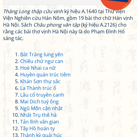
Thăng Long thập cửu vịnh
ký hiệu A.1640 tại Thư viện
Viện Nghiên cứu Hán Nôm, gồm 19 bài thơ chữ Hán vịnh
Hà Nội. Sách
Châu phong văn tập
(ký hiệu A.2126) cho
rằng các bài thơ vịnh Hà Nội này là do Phạm Đình Hổ
sáng tác.
Bát Tràng lung yên
Chiêu chử ngư can
Hoè Nhai ca nữ
Huyền quán trúc tiêm
Khán Sơn thự sắc
La Thành trúc ổ
Lâu cổ truyền canh
Mai Dịch tuý ông
Ngũ Môn cận nhật
Nhất Trụ thê hà
Tản lĩnh vân gian
Tây Hồ hoán ty
Thành kỳ quải húc