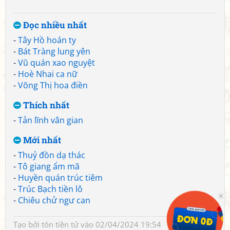
Đọc nhiều nhất
-
Tây Hồ hoán ty
-
Bát Tràng lung yên
-
Vũ quán xao nguyệt
-
Hoè Nhai ca nữ
-
Võng Thị hoa điền
Thích nhất
-
Tản lĩnh vân gian
Mới nhất
-
Thuỷ đồn dạ thác
-
Tô giang ẩm mã
-
Huyền quán trúc tiêm
-
Trúc Bạch tiền lô
-
Chiêu chử ngư can
Tạo bởi
tôn tiền tử
vào 02/04/2024 19:54