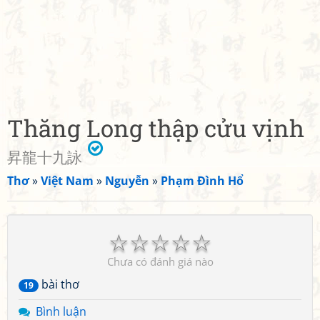
Thăng Long thập cửu vịnh
昇龍十九詠
Thơ
»
Việt Nam
»
Nguyễn
»
Phạm Đình Hổ
☆
☆
☆
☆
☆
Chưa có đánh giá nào
bài thơ
19
Bình luận