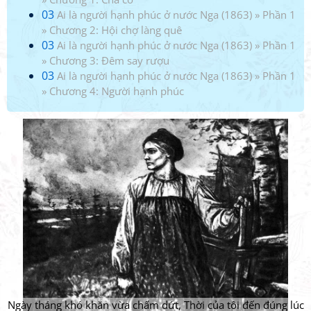
03
Ai là người hạnh phúc ở nước Nga (1863)
»
Phần 1
»
Chương 2: Hội chợ làng quê
03
Ai là người hạnh phúc ở nước Nga (1863)
»
Phần 1
»
Chương 3: Đêm say rượu
03
Ai là người hạnh phúc ở nước Nga (1863)
»
Phần 1
»
Chương 4: Người hạnh phúc
Ngày tháng khó khăn vừa chấm dứt, Thời của tôi đến đúng lúc