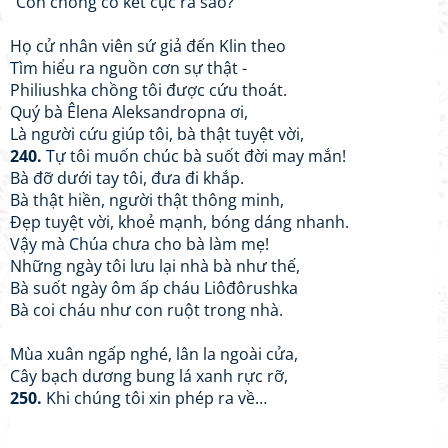
“Còn chồng cô kết cục ra sao?”
Họ cử nhân viên sứ giả đến Klin theo
Tìm hiểu ra nguồn cơn sự thật -
Philiushka chồng tôi được cứu thoát.
Quý bà Êlena Aleksandropna ơi,
Là người cứu giúp tôi, bà thật tuyệt vời,
240.
Tự tôi muốn chúc bà suốt đời may mắn!
Bà đỡ dưới tay tôi, đưa đi khắp.
Bà thật hiền, người thật thông minh,
Đẹp tuyệt vời, khoẻ mạnh, bóng dáng nhanh.
Vậy mà Chúa chưa cho bà làm mẹ!
Những ngày tôi lưu lại nhà bà như thế,
Bà suốt ngày ôm ấp cháu Liôđôrushka
Bà coi cháu như con ruột trong nhà.
Mùa xuân ngấp nghé, lân la ngoài cửa,
Cây bạch dương bung lá xanh rực rỡ,
250.
Khi chúng tôi xin phép ra về…