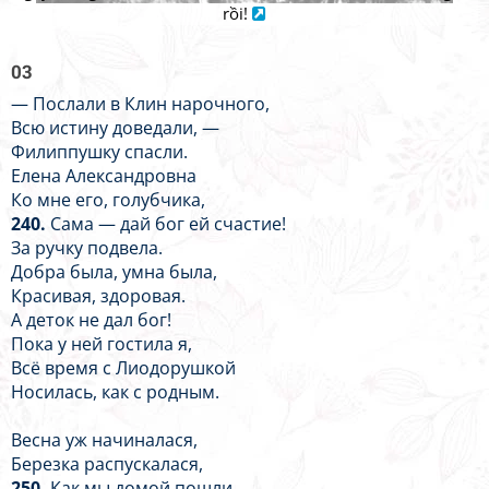
rồi!
03
— Послали в Клин нарочного,
Всю истину доведали, —
Филиппушку спасли.
Елена Александровна
Ко мне его, голубчика,
240.
Сама — дай бог ей счастие!
За ручку подвела.
Добра была, умна была,
Красивая, здоровая.
А деток не дал бог!
Пока у ней гостила я,
Всё время с Лиодорушкой
Носилась, как с родным.
Весна уж начиналася,
Березка распускалася,
250.
Как мы домой пошли...