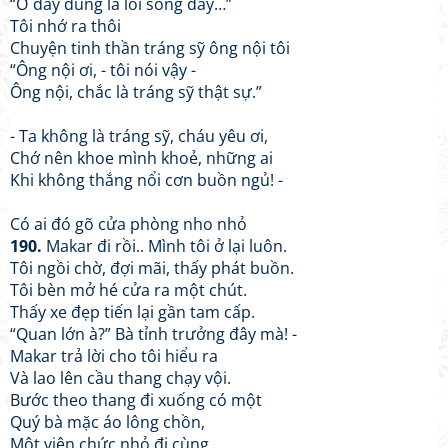
“Ở đây đúng là lối sống đấy…”
Tôi nhớ ra thôi
Chuyện tinh thần tráng sỹ ông nội tôi
“Ông nội ơi, - tôi nói vậy -
Ông nội, chắc là tráng sỹ thật sự.”
- Ta không là tráng sỹ, cháu yêu ơi,
Chớ nên khoe mình khoẻ, những ai
Khi không thắng nổi cơn buồn ngủ! -
Có ai đó gõ cửa phòng nho nhỏ
190.
Makar đi rồi.. Mình tôi ở lại luôn.
Tôi ngồi chờ, đợi mãi, thấy phát buồn.
Tôi bèn mở hé cửa ra một chút.
Thấy xe đẹp tiến lại gần tam cấp.
“Quan lớn à?” Bà tỉnh trưởng đây mà! -
Makar trả lời cho tôi hiểu ra
Và lao lên cầu thang chạy vội.
Bước theo thang đi xuống có một
Quý bà mặc áo lông chồn,
Một viên chức nhỏ đi cùng.