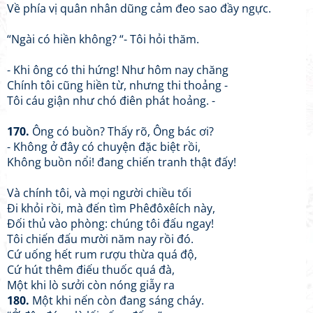
Về phía vị quân nhân dũng cảm đeo sao đầy ngực.
“Ngài có hiền không? “- Tôi hỏi thăm.
- Khi ông có thi hứng! Như hôm nay chăng
Chính tôi cũng hiền từ, nhưng thi thoảng -
Tôi cáu giận như chó điên phát hoảng. -
170.
Ông có buồn? Thấy rõ, Ông bác ơi?
- Không ở đây có chuyện đặc biệt rồi,
Không buồn nổi! đang chiến tranh thật đấy!
Và chính tôi, và mọi người chiều tối
Đi khỏi rồi, mà đến tìm Phêđôxêích này,
Đối thủ vào phòng: chúng tôi đấu ngay!
Tôi chiến đấu mười năm nay rồi đó.
Cứ uống hết rum rượu thừa quá độ,
Cứ hút thêm điếu thuốc quá đà,
Một khi lò sưởi còn nóng giẫy ra
180.
Một khi nến còn đang sáng cháy.