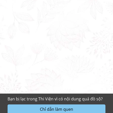
Bạn bị lạc trong Thi Viện vì có nội dung quá đồ sộ?
Chỉ dẫn làm quen