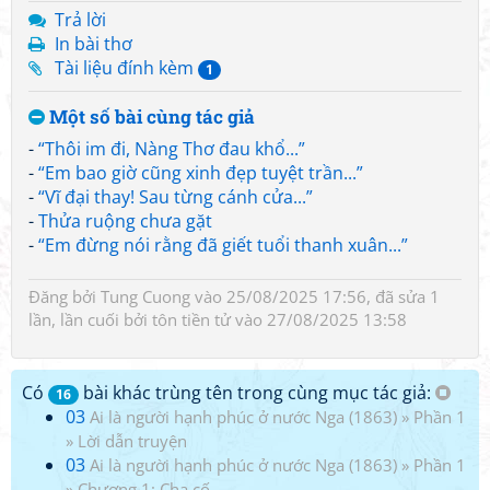
Trả lời
In bài thơ
Tài liệu đính kèm
1
Một số bài cùng tác giả
-
“Thôi im đi, Nàng Thơ đau khổ...”
-
“Em bao giờ cũng xinh đẹp tuyệt trần...”
-
“Vĩ đại thay! Sau từng cánh cửa...”
-
Thửa ruộng chưa gặt
-
“Em đừng nói rằng đã giết tuổi thanh xuân...”
Đăng bởi
Tung Cuong
vào 25/08/2025 17:56, đã sửa 1
lần, lần cuối bởi
tôn tiền tử
vào 27/08/2025 13:58
Có
bài khác trùng tên trong cùng mục tác giả:
16
03
Ai là người hạnh phúc ở nước Nga (1863)
»
Phần 1
»
Lời dẫn truyện
03
Ai là người hạnh phúc ở nước Nga (1863)
»
Phần 1
»
Chương 1: Cha cố