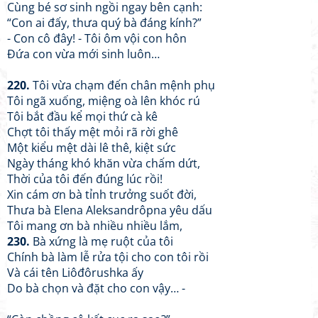
Cùng bé sơ sinh ngồi ngay bên cạnh:
“Con ai đấy, thưa quý bà đáng kính?”
- Con cô đây! - Tôi ôm vội con hôn
Đứa con vừa mới sinh luôn…
220.
Tôi vừa chạm đến chân mệnh phụ
Tôi ngã xuống, miệng oà lên khóc rú
Tôi bắt đầu kể mọi thứ cà kê
Chợt tôi thấy mệt mỏi rã rời ghê
Một kiểu mệt dài lê thê, kiệt sức
Ngày tháng khó khăn vừa chấm dứt,
Thời của tôi đến đúng lúc rồi!
Xin cám ơn bà tỉnh trưởng suốt đời,
Thưa bà Elena Aleksandrôpna yêu dấu
Tôi mang ơn bà nhiều nhiều lắm,
230.
Bà xứng là mẹ ruột của tôi
Chính bà làm lễ rửa tội cho con tôi rồi
Và cái tên Liôđôrushka ấy
Do bà chọn và đặt cho con vậy… -