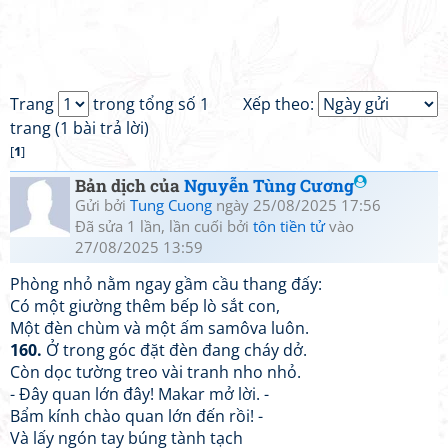
Trang
trong tổng số 1
Xếp theo:
trang (1 bài trả lời)
[
1
]
Bản dịch của
Nguyễn Tùng Cương
Gửi bởi
Tung Cuong
ngày 25/08/2025 17:56
Đã sửa 1 lần, lần cuối bởi
tôn tiền tử
vào
27/08/2025 13:59
Phòng nhỏ nằm ngay gầm cầu thang đấy:
Có một giường thêm bếp lò sắt con,
Một đèn chùm và một ấm samôva luôn.
160.
Ở trong góc đặt đèn đang cháy dở.
Còn dọc tường treo vài tranh nho nhỏ.
- Đây quan lớn đây! Makar mở lời. -
Bẩm kính chào quan lớn đến rồi! -
Và lấy ngón tay búng tành tạch