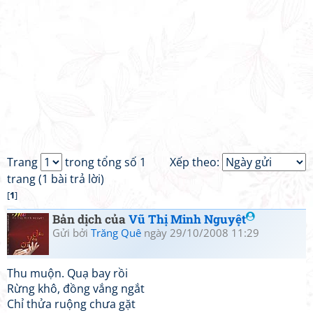
Trang
trong tổng số 1
Xếp theo:
trang (1 bài trả lời)
[
1
]
Bản dịch của
Vũ Thị Minh Nguyệt
Gửi bởi
Trăng Quê
ngày 29/10/2008 11:29
Thu muộn. Quạ bay rồi
Rừng khô, đồng vắng ngắt
Chỉ thửa ruộng chưa gặt