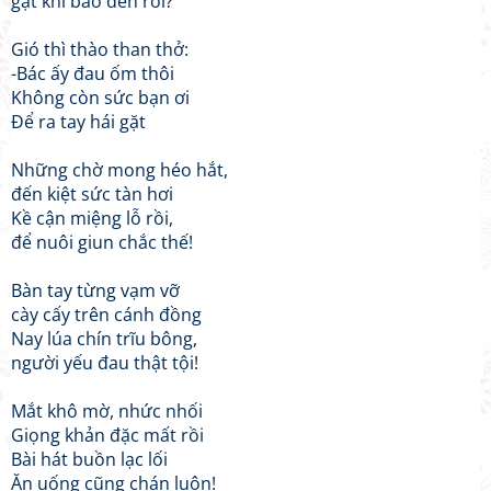
gặt khi bão đến rồi?
Gió thì thào than thở:
-Bác ấy đau ốm thôi
Không còn sức bạn ơi
Để ra tay hái gặt
Những chờ mong héo hắt,
đến kiệt sức tàn hơi
Kề cận miệng lỗ rồi,
để nuôi giun chắc thế!
Bàn tay từng vạm vỡ
cày cấy trên cánh đồng
Nay lúa chín trĩu bông,
người yếu đau thật tội!
Mắt khô mờ, nhức nhối
Giọng khản đặc mất rồi
Bài hát buồn lạc lối
Ăn uống cũng chán luôn!