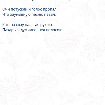
Очи потускли и голос пропал,
Что заунывную песню певал,
Как, на соху налегая рукою,
Пахарь задумчиво шел полосою.