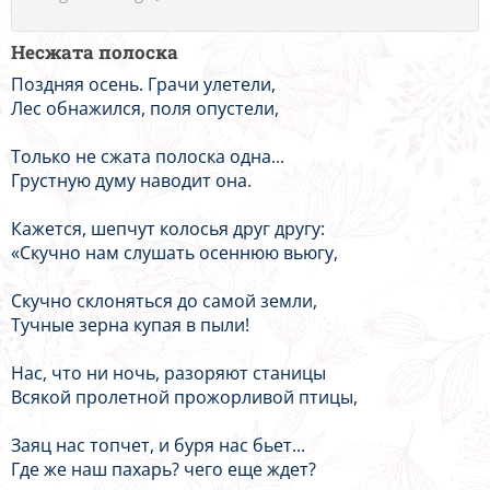
Несжата полоска
Поздняя осень. Грачи улетели,
Лес обнажился, поля опустели,
Только не сжата полоска одна...
Грустную думу наводит она.
Кажется, шепчут колосья друг другу:
«Скучно нам слушать осеннюю вьюгу,
Скучно склоняться до самой земли,
Тучные зерна купая в пыли!
Нас, что ни ночь, разоряют станицы
Всякой пролетной прожорливой птицы,
Заяц нас топчет, и буря нас бьет...
Где же наш пахарь? чего еще ждет?