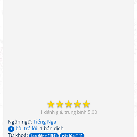
☆
☆
☆
☆
☆
1
5.00
Ngôn ngữ:
Tiếng Nga
bài trả lời
: 1 bản dịch
1
Từ khoá:
lao động (154)
gặt lúa (11)