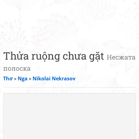
Thửa ruộng chưa gặt
Несжата
полоска
Thơ
»
Nga
»
Nikolai Nekrasov