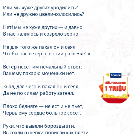
Или мы хуже других уродились?
Или не дружно цвели-колосились?
Нет! мы не хуже других — и давно
В нас налилось и созрело зерно.
Не для того же пахал он и сеял,
Чтобы нас ветер осенний развеял?..»
Ветер несет им печальный ответ: —
Вашему пахарю моченьки нет.
Знал, для чего и пахал он и сеял,
Да не по силам работу затеял.
Плохо бедняге — не ест и не пьет,
Червь ему сердце больное сосет,
Руки, что вывели борозды эти,
Высохли в щепку, повисли как плети,