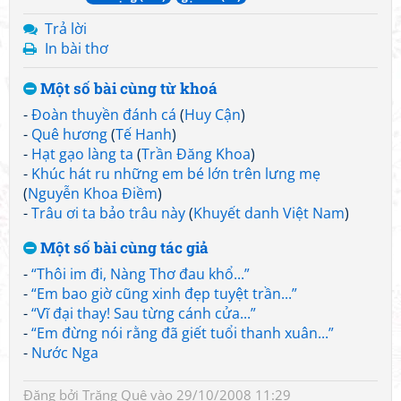
Trả lời
In bài thơ
Một số bài cùng từ khoá
-
Đoàn thuyền đánh cá
(
Huy Cận
)
-
Quê hương
(
Tế Hanh
)
-
Hạt gạo làng ta
(
Trần Đăng Khoa
)
-
Khúc hát ru những em bé lớn trên lưng mẹ
(
Nguyễn Khoa Điềm
)
-
Trâu ơi ta bảo trâu này
(
Khuyết danh Việt Nam
)
Một số bài cùng tác giả
-
“Thôi im đi, Nàng Thơ đau khổ...”
-
“Em bao giờ cũng xinh đẹp tuyệt trần...”
-
“Vĩ đại thay! Sau từng cánh cửa...”
-
“Em đừng nói rằng đã giết tuổi thanh xuân...”
-
Nước Nga
Đăng bởi
Trăng Quê
vào 29/10/2008 11:29