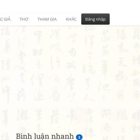
C GIẢ
THƠ
THAM GIA
KHÁC
Đăng nhập
Bình luận nhanh
3