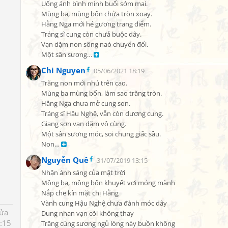
Uống ánh bình minh buổi sớm mai.

Mùng ba, mùng bốn chửa tròn xoay.

Hằng Nga mới hé gương trang điểm.

Tráng sĩ cung còn chưả buộc dây.

Vạn dặm non sông naò chuyển đổi.

Một sân sương… 
Chi Nguyen
05/06/2021 18:19
Trăng non mới nhú trên cao.

Mùng ba mùng bốn, làm sao trăng tròn.

Hằng Nga chưa mở cung son.

Tráng sĩ Hậu Nghệ, vẫn còn dương cung.

Giang sơn vạn dặm vô cùng.

Một sân sương móc, soi chung giấc sầu.

Non… 
Nguyễn Quê
31/07/2019 13:15
Nhận ánh sáng của mặt trời

Mồng ba, mồng bốn khuyết vơi mỏng mành

Nắp che kín mặt chị Hằng

Vành cung Hậu Nghệ chưa đành móc dây

sửa
Dung nhan vạn cõi không thay

:15
Trăng cùng sương ngủ lòng này buồn không
