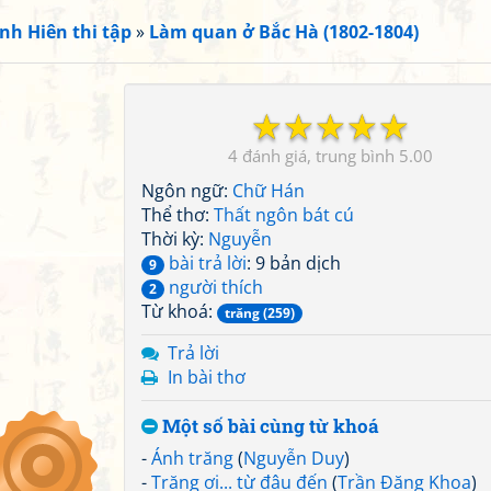
nh Hiên thi tập
»
Làm quan ở Bắc Hà (1802-1804)
☆
☆
☆
☆
☆
4
5.00
Ngôn ngữ:
Chữ Hán
Thể thơ:
Thất ngôn bát cú
Thời kỳ:
Nguyễn
bài trả lời
: 9 bản dịch
9
người thích
2
Từ khoá:
trăng (259)
Trả lời
In bài thơ
Một số bài cùng từ khoá
-
Ánh trăng
(
Nguyễn Duy
)
-
Trăng ơi... từ đâu đến
(
Trần Đăng Khoa
)