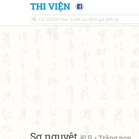
THI VIỆN
Sơ nguyệt
初月 • Trăng non