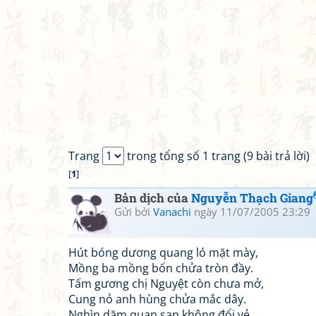
Trang
trong tổng số 1 trang (9 bài trả lời)
[
1
]
Bản dịch của
Nguyễn Thạch Giang
Gửi bởi
Vanachi
ngày 11/07/2005 23:29
Hút bóng dương quang ló mặt mày,
Mồng ba mồng bốn chửa tròn đầy.
Tấm gương chị Nguyệt còn chưa mở,
Cung nỏ anh hùng chửa mắc dây.
Nghìn dặm quan san không đổi vẻ,