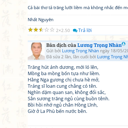
Cả bài thơ tả trăng lưỡi liềm mà không nhắc đến m
Nhất Nguyên
☆
☆
☆
☆
☆
Trả lời
2
2.50
Bản dịch của
Lương Trọng Nhàn
Gửi bởi
Lương Trọng Nhàn
ngày 18/05/2
Đã sửa 2 lần, lần cuối bởi
Lương Trọng N
Trăng hút ánh dương, mới ló lên,
Mồng ba mồng bốn tựa như liềm.
Hằng Nga gương chị chưa hề mở,
Tráng sĩ loan cung chẳng có tên.
Nghìn dặm quan san, không đổi sắc,
Sân sương trăng ngủ cùng buồn tênh.
Bồi hồi nhớ ngủ chân Hồng Lĩnh,
Giờ ở La Phù bến nước bên.