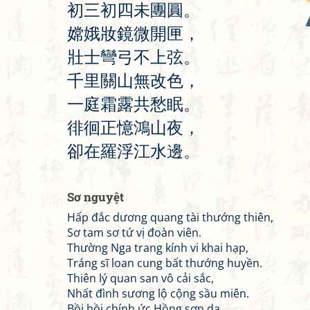
初
三
初
四
未
團
圓
。
嫦
娥
妝
鏡
微
開
匣
，
壯
士
彎
弓
不
上
弦
。
千
里
關
山
無
改
色
，
一
庭
霜
露
共
愁
眠
。
徘
徊
正
憶
鴻
山
夜
，
卻
在
羅
浮
江
水
邊
。
Sơ nguyệt
Hấp đắc dương quang tài thướng thiên,
Sơ tam sơ tứ vị đoàn viên.
Thường Nga trang kính vi khai hạp,
Tráng sĩ loan cung bất thướng huyền.
Thiên lý quan san vô cải sắc,
Nhất đình sương lộ cộng sầu miên.
Bồi hồi chính ức Hồng sơn dạ,