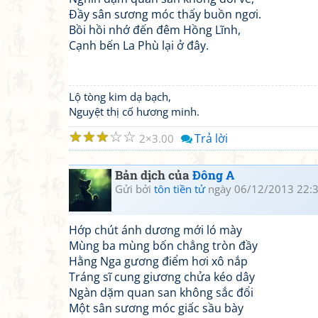
Đầy sân sương móc thấy buồn ngơi.
Bồi hồi nhớ đến đêm Hồng Lĩnh,
Cạnh bến La Phù lại ở đây.
Lộ tòng kim dạ bạch,
Nguyệt thị cố hương minh.
☆
☆
☆
☆
☆
Trả lời
2
3.00
Bản dịch của
Đông A
Gửi bởi
tôn tiền tử
ngày 06/12/2013 22:
Hớp chút ánh dương mới ló mày
Mùng ba mùng bốn chẳng tròn đầy
Hằng Nga gương điểm hơi xô nắp
Tráng sĩ cung giương chửa kéo dây
Ngàn dặm quan san không sắc đổi
Một sân sương móc giấc sầu bày