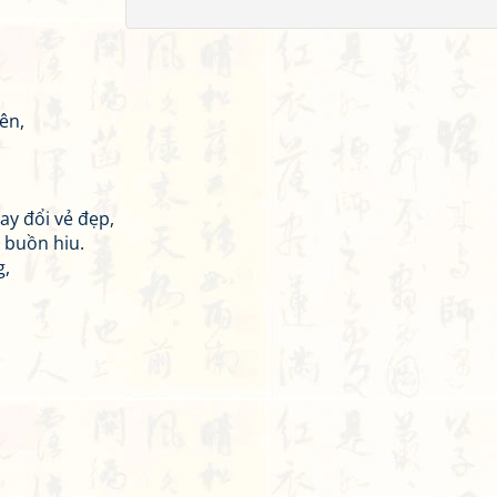
ên,
ay đổi vẻ đẹp,
 buồn hiu.
g,