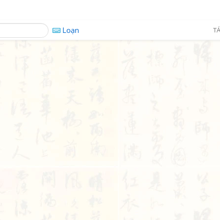
Loạn
TÁ