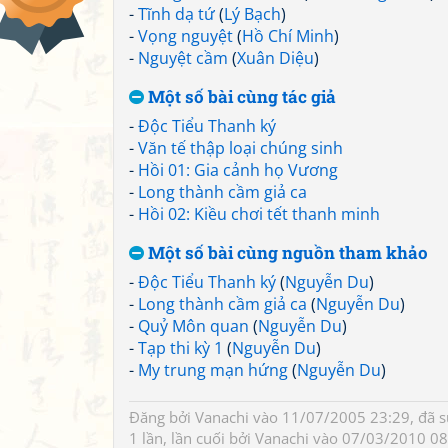
-
Tĩnh dạ tứ
(
Lý Bạch
)
-
Vọng nguyệt
(
Hồ Chí Minh
)
-
Nguyệt cầm
(
Xuân Diệu
)
Một số bài cùng tác giả
-
Độc Tiểu Thanh ký
-
Văn tế thập loại chúng sinh
-
Hồi 01: Gia cảnh họ Vương
-
Long thành cầm giả ca
-
Hồi 02: Kiều chơi tết thanh minh
Một số bài cùng nguồn tham khảo
-
Độc Tiểu Thanh ký
(
Nguyễn Du
)
-
Long thành cầm giả ca
(
Nguyễn Du
)
-
Quỷ Môn quan
(
Nguyễn Du
)
-
Tạp thi kỳ 1
(
Nguyễn Du
)
-
My trung mạn hứng
(
Nguyễn Du
)
Đăng bởi
Vanachi
vào 11/07/2005 23:29, đã 
1 lần, lần cuối bởi
Vanachi
vào 07/03/2010 08