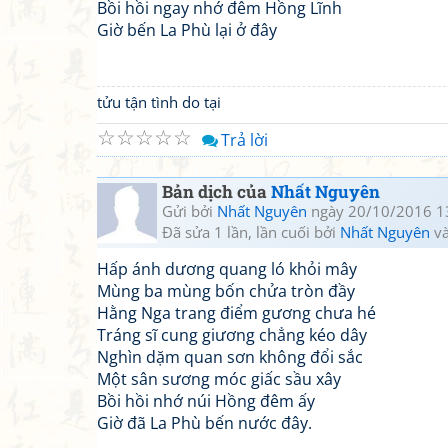
Bồi hồi ngay nhớ đêm Hồng Lĩnh
Giờ bến La Phù lại ở đây
tửu tận tình do tại
☆
☆
☆
☆
☆
Trả lời
Bản dịch của
Nhất Nguyên
Gửi bởi
Nhất Nguyên
ngày 20/10/2016 1
Đã sửa 1 lần, lần cuối bởi
Nhất Nguyên
và
Hấp ánh dương quang ló khỏi mây
Mùng ba mùng bốn chửa tròn đầy
Hằng Nga trang điểm gương chưa hé
Tráng sĩ cung giương chẳng kéo dây
Nghìn dặm quan sơn không đổi sắc
Một sân sương móc giấc sầu xây
Bồi hồi nhớ núi Hồng đêm ấy
Giờ đã La Phù bến nước đây.