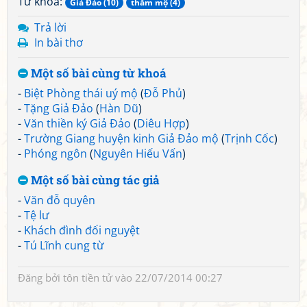
Từ khoá:
Giả Đảo (10)
thăm mộ (4)
Trả lời
In bài thơ
Một số bài cùng từ khoá
-
Biệt Phòng thái uý mộ
(
Đỗ Phủ
)
-
Tặng Giả Đảo
(
Hàn Dũ
)
-
Văn thiền ký Giả Đảo
(
Diêu Hợp
)
-
Trường Giang huyện kinh Giả Đảo mộ
(
Trịnh Cốc
)
-
Phóng ngôn
(
Nguyên Hiếu Vấn
)
Một số bài cùng tác giả
-
Văn đỗ quyên
-
Tệ lư
-
Khách đình đối nguyệt
-
Tú Lĩnh cung từ
Đăng bởi
tôn tiền tử
vào 22/07/2014 00:27