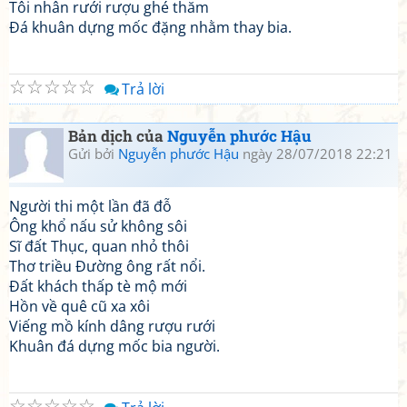
Tôi nhân rưới rượu ghé thăm
Đá khuân dựng mốc đặng nhằm thay bia.
☆
☆
☆
☆
☆
Trả lời
Bản dịch của
Nguyễn phước Hậu
Gửi bởi
Nguyễn phước Hậu
ngày 28/07/2018 22:21
Người thi một lần đã đỗ
Ông khổ nấu sử không sôi
Sĩ đất Thục, quan nhỏ thôi
Thơ triều Đường ông rất nổi.
Đất khách thấp tè mộ mới
Hồn về quê cũ xa xôi
Viếng mồ kính dâng rượu rưới
Khuân đá dựng mốc bia người.
☆
☆
☆
☆
☆