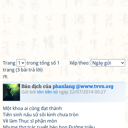
Trang
trong tổng số 1
Xếp theo:
trang (3 bài trả lời)
[
1
]
Bản dịch của
phanlang @www.tvvn.org
Gửi bởi
tôn tiền tử
ngày 22/07/2014 00:27
Một khoa ai cũng đạt thành
Tiên sinh nấu sử sôi kinh chưa tròn
Về làm Thục sĩ phận mòn
Nhưng thơ trác tuyệt héo hon Đường triều