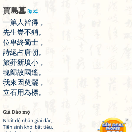
賈
島
墓
一
第
人
皆
得
，
先
生
豈
不
銷
。
位
卑
終
蜀
士
，
詩
絕
占
唐
朝
。
旅
葬
新
墳
小
，
魂
歸
故
國
遙
。
我
來
因
奠
灑
，
立
石
用
為
標
。
Giả Đảo mộ
Nhất đệ nhân giai đắc,
Tiên sinh khởi bất tiêu.