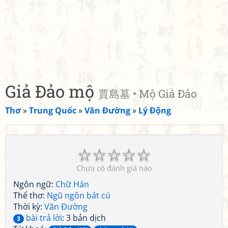
Giả Đảo mộ
賈島墓 • Mộ Giả Đảo
Thơ
»
Trung Quốc
»
Vãn Đường
»
Lý Động
☆
☆
☆
☆
☆
Chưa có đánh giá nào
Ngôn ngữ:
Chữ Hán
Thể thơ:
Ngũ ngôn bát cú
Thời kỳ:
Vãn Đường
bài trả lời
: 3 bản dịch
3