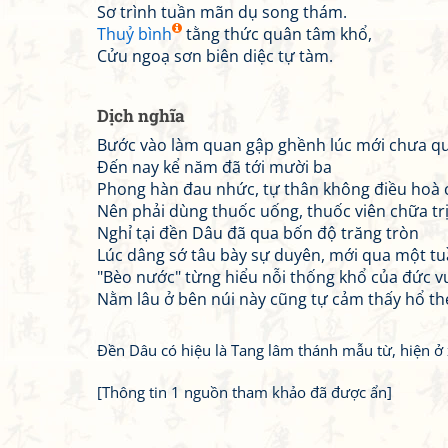
Sơ trình tuần mãn dụ song thám.
Thuỷ bình
tằng thức quân tâm khổ,
Cửu ngoạ sơn biên diệc tự tàm.
Dịch nghĩa
Bước vào làm quan gập ghềnh lúc mới chưa q
Đến nay kể năm đã tới mười ba
Phong hàn đau nhức, tự thân không điều hoà 
Nên phải dùng thuốc uống, thuốc viên chữa trị
Nghỉ tại đền Dâu đã qua bốn độ trăng tròn
Lúc dâng sớ tâu bày sự duyên, mới qua một tu
"Bèo nước" từng hiểu nỗi thống khổ của đức v
Nằm lâu ở bên núi này cũng tự cảm thấy hổ t
Đền Dâu có hiệu là Tang lâm thánh mẫu từ, hiện ở 
[Thông tin 1 nguồn tham khảo đã được ẩn]