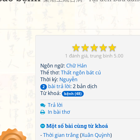
☆
☆
☆
☆
☆
1
5.00
Ngôn ngữ:
Chữ Hán
Thể thơ:
Thất ngôn bát cú
Thời kỳ:
Nguyễn
bài trả lời
: 2 bản dịch
2
Từ khoá:
bệnh (48)
Trả lời
In bài thơ
Một số bài cùng từ khoá
-
Thời gian trắng
(
Xuân Quỳnh
)