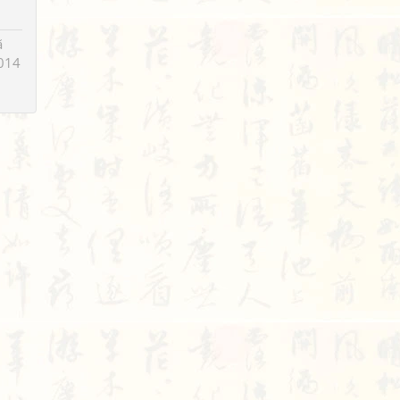
ã
014