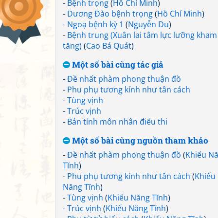
-
Bệnh trọng
(
Hồ Chí Minh
)
-
Dương Đào bệnh trọng
(
Hồ Chí Minh
)
-
Ngoạ bệnh kỳ 1
(
Nguyễn Du
)
-
Bệnh trung (Xuân lai tâm lực lưỡng kham
tăng)
(
Cao Bá Quát
)
Một số bài cùng tác giả
-
Đề nhất phàm phong thuận đồ
-
Phu phụ tương kính như tân cách
-
Tùng vịnh
-
Trúc vịnh
-
Bản tỉnh môn nhân điếu thi
Một số bài cùng nguồn tham khảo
-
Đề nhất phàm phong thuận đồ
(
Khiếu N
Tĩnh
)
-
Phu phụ tương kính như tân cách
(
Khiếu
Năng Tĩnh
)
-
Tùng vịnh
(
Khiếu Năng Tĩnh
)
-
Trúc vịnh
(
Khiếu Năng Tĩnh
)