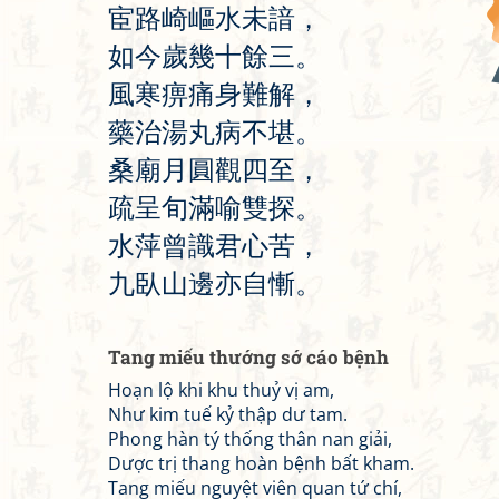
宦
路
崎
嶇
水
未
諳
，
如
今
歲
幾
十
餘
三
。
風
寒
痹
痛
身
難
解
，
藥
治
湯
丸
病
不
堪
。
桑
廟
月
圓
觀
四
至
，
疏
呈
旬
滿
喻
雙
探
。
水
萍
曾
識
君
心
苦
，
九
臥
山
邊
亦
自
慚
。
Tang miếu thướng sớ cáo bệnh
Hoạn lộ khi khu thuỷ vị am,
Như kim tuế kỷ thập dư tam.
Phong hàn tý thống thân nan giải,
Dược trị thang hoàn bệnh bất kham.
Tang miếu nguyệt viên quan tứ chí,