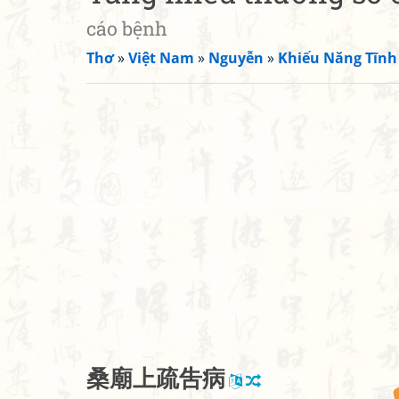
cáo bệnh
Thơ
»
Việt Nam
»
Nguyễn
»
Khiếu Năng Tĩnh
桑
廟
上
疏
吿
病