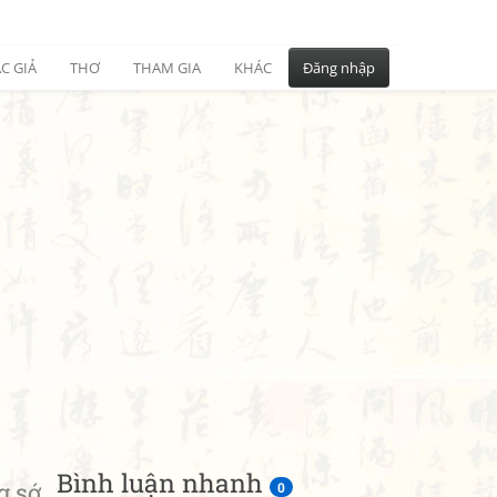
C GIẢ
THƠ
THAM GIA
KHÁC
Đăng nhập
Bình luận nhanh
 sớ
0