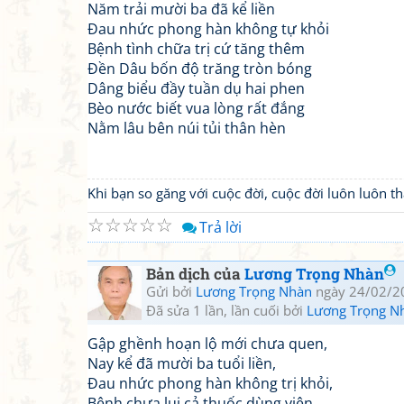
Năm trải mười ba đã kể liền
Đau nhức phong hàn không tự khỏi
Bệnh tình chữa trị cứ tăng thêm
Đền Dâu bốn độ trăng tròn bóng
Dâng biểu đầy tuần dụ hai phen
Bèo nước biết vua lòng rất đắng
Nằm lâu bên núi tủi thân hèn
Khi bạn so găng với cuộc đời, cuộc đời luôn luôn 
☆
☆
☆
☆
☆
Trả lời
Bản dịch của
Lương Trọng Nhàn
Gửi bởi
Lương Trọng Nhàn
ngày 24/02/2
Đã sửa 1 lần, lần cuối bởi
Lương Trọng N
Gập ghềnh hoạn lộ mới chưa quen,
Nay kể đã mười ba tuổi liền,
Đau nhức phong hàn không trị khỏi,
Bệnh chưa lui cả thuốc dùng viên.