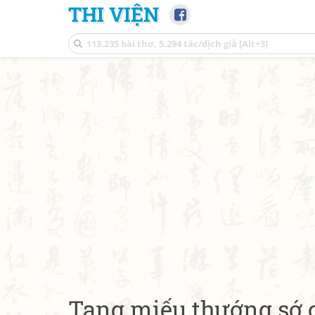
THI VIỆN
Tang miếu thướng sớ 