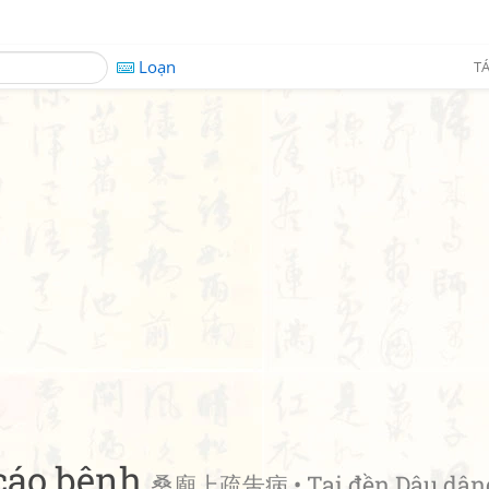
Loạn
TÁ
cáo bệnh
桑廟上疏吿病 • Tại đền Dâu dâng