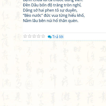
Đền Dâu bốn độ trăng tròn nghỉ,
Dâng sớ hai phen tỏ sự duyên,
“Bèo nước” đức vua từng hiểu khổ,
Nằm lâu bên núi hổ thân quèn.
☆
☆
☆
☆
☆
Trả lời