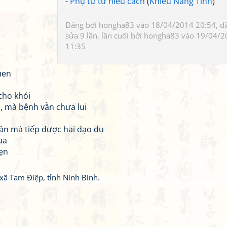
-
Phụ từ tử hiếu cách
(
Khiếu Năng Tĩnh
)
Đăng bởi
hongha83
vào 18/04/2014 20:54, đ
sửa 9 lần, lần cuối bởi
hongha83
vào 19/04/2
11:35
uen
cho khỏi
, mà bệnh vẫn chưa lui
ần mà tiếp được hai đạo dụ
ua
hẹn
xã Tam Điệp, tỉnh Ninh Bình.