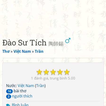
Đào Sư Tích
陶師錫
Thơ
»
Việt Nam
»
Trần
☆
☆
☆
☆
☆
1
5.00
Nước:
Việt Nam
(
Trần
)
bài thơ
16
người thích
2
Bình luận