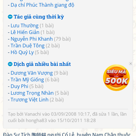
-
Dạ chí Phúc Thành giang độ
Tác giả cùng thời kỳ
-
Lưu Thường
(1 bài)
-
Lê Hiến Giản
(1 bài)
-
Nguyễn Phi Khanh
(79 bài)
-
Trần Duệ Tông
(2 bài)
-
Hồ Quý Ly
(5 bài)
Dịch giả nhiều bài nhất
-
Dương Văn Vượng
(9 bài)
-
Trần Mỹ Giống
(6 bài)
-
Duy Phi
(5 bài)
-
Lương Trọng Nhàn
(5 bài)
-
Trương Việt Linh
(2 bài)
Tạo bởi
Vanachi
vào 03/09/2008 10:17, đã sửa 1 lần, lần
cuối bởi
hongha83
vào 15/10/2011 18:28
Đào Sư Tích 陶師錫 người Cổ Lễ, huyện Nam Chân thuộc