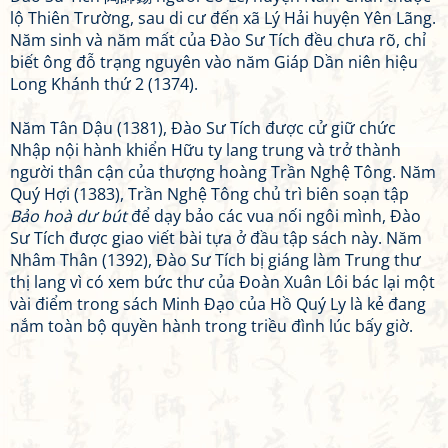
lộ Thiên Trường, sau di cư đến xã Lý Hải huyện Yên Lãng.
Năm sinh và năm mất của Đào Sư Tích đều chưa rõ, chỉ
biết ông đỗ trạng nguyên vào năm Giáp Dần niên hiệu
Long Khánh thứ 2 (1374).
Năm Tân Dậu (1381), Đào Sư Tích được cử giữ chức
Nhập nội hành khiển Hữu ty lang trung và trở thành
người thân cận của thượng hoàng Trần Nghệ Tông. Năm
Quý Hợi (1383), Trần Nghệ Tông chủ trì biên soạn tập
Bảo hoà dư bút
để dạy bảo các vua nối ngôi mình, Đào
Sư Tích được giao viết bài tựa ở đầu tập sách này. Năm
Nhâm Thân (1392), Đào Sư Tích bị giáng làm Trung thư
thị lang vì có xem bức thư của Đoàn Xuân Lôi bác lại một
vài điểm trong sách Minh Đạo của Hồ Quý Ly là kẻ đang
nắm toàn bộ quyền hành trong triều đình lúc bấy giờ.