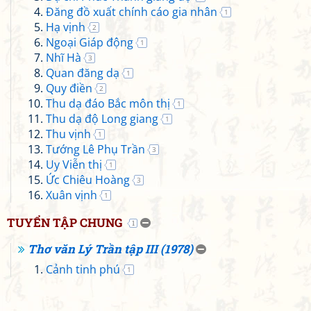
Đăng đồ xuất chính cáo gia nhân
1
Hạ vịnh
2
Ngoại Giáp động
1
Nhĩ Hà
3
Quan đăng dạ
1
Quy điền
2
Thu dạ đáo Bắc môn thị
1
Thu dạ độ Long giang
1
Thu vịnh
1
Tướng Lê Phụ Trần
3
Uy Viễn thị
1
Ức Chiêu Hoàng
3
Xuân vịnh
1
TUYỂN TẬP CHUNG
1
Thơ văn Lý Trần tập III (1978)
Cảnh tinh phú
1