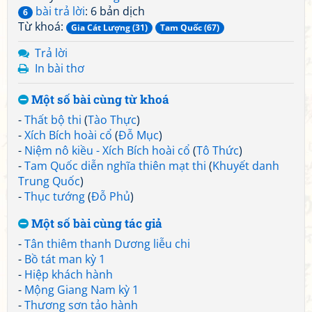
bài trả lời
: 6 bản dịch
6
Từ khoá:
Gia Cát Lượng (31)
Tam Quốc (67)
Trả lời
In bài thơ
Một số bài cùng từ khoá
-
Thất bộ thi
(
Tào Thực
)
-
Xích Bích hoài cổ
(
Đỗ Mục
)
-
Niệm nô kiều - Xích Bích hoài cổ
(
Tô Thức
)
-
Tam Quốc diễn nghĩa thiên mạt thi
(
Khuyết danh
Trung Quốc
)
-
Thục tướng
(
Đỗ Phủ
)
Một số bài cùng tác giả
-
Tân thiêm thanh Dương liễu chi
-
Bồ tát man kỳ 1
-
Hiệp khách hành
-
Mộng Giang Nam kỳ 1
-
Thương sơn tảo hành