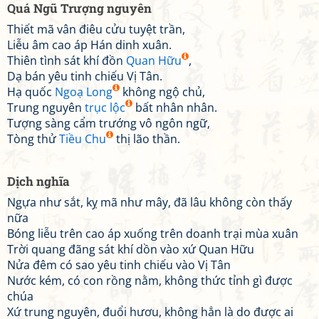
Quá Ngũ Trượng nguyên
Thiết mã vân điêu cửu tuyệt trần,
Liễu âm cao áp Hán dinh xuân.
Thiên tình sát khí đồn
Quan Hữu
,
Dạ bán yêu tinh chiếu Vị Tân.
Hạ quốc
Ngoạ Long
không ngộ chủ,
Trung nguyên
trục lộc
bất nhân nhân.
Tượng sàng cẩm trướng vô ngôn ngữ,
Tòng thử
Tiều Chu
thị lão thần.
Dịch nghĩa
Ngựa như sắt, kỵ mã như mây, đã lâu không còn thấy
nữa
Bóng liễu trên cao áp xuống trên doanh trại mùa xuân
Trời quang đãng sát khí dồn vào xứ Quan Hữu
Nửa đêm có sao yêu tinh chiếu vào Vị Tân
Nước kém, có con rồng nằm, không thức tỉnh gì được
chúa
Xứ trung nguyên, đuổi hươu, không hẳn là do được ai