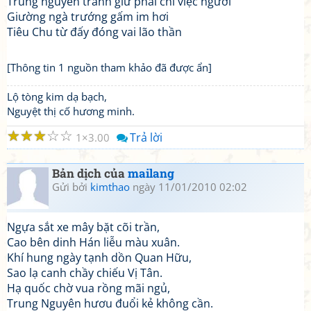
Trung nguyên tranh giữ phải chi việc người
Giường ngà trướng gấm im hơi
Tiêu Chu từ đấy đóng vai lão thần
[Thông tin 1 nguồn tham khảo đã được ẩn]
Lộ tòng kim dạ bạch,
Nguyệt thị cố hương minh.
☆
☆
☆
☆
☆
Trả lời
1
3.00
Bản dịch của
mailang
Gửi bởi
kimthao
ngày 11/01/2010 02:02
Ngựa sắt xe mây bặt cõi trần,
Cao bên dinh Hán liễu màu xuân.
Khí hung ngày tạnh dồn Quan Hữu,
Sao lạ canh chầy chiếu Vị Tân.
Hạ quốc chờ vua rồng mãi ngủ,
Trung Nguyên hươu đuổi kẻ không cần.