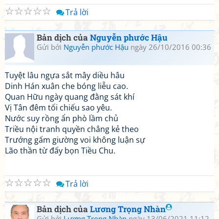
☆
☆
☆
☆
☆
Trả lời
Bản dịch của
Nguyễn phước Hậu
Gửi bởi
Nguyễn phước Hậu
ngày 26/10/2016 00:36
Tuyệt lâu ngựa sắt mây diều hâu
Dinh Hán xuân che bóng liễu cao.
Quan Hữu ngày quang đằng sát khí
Vị Tân đêm tối chiếu sao yêu.
Nước suy rồng ẩn phò lầm chủ
Triều nội tranh quyền chẳng kẻ theo
Trướng gấm giường voi không luận sự
Lão thần từ đấy bọn Tiều Chu.
☆
☆
☆
☆
☆
Trả lời
Bản dịch của
Lương Trọng Nhàn
Gửi bởi
Lương Trọng Nhàn
ngày 13/06/2021 11:12