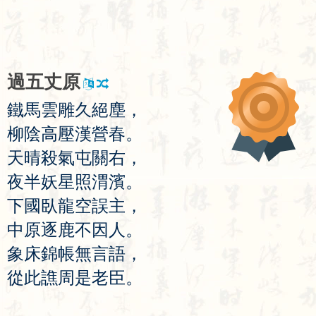
過
五
丈
原
鐵
馬
雲
雕
久
絕
塵
，
柳
陰
高
壓
漢
營
春
。
天
晴
殺
氣
屯
關
右
，
夜
半
妖
星
照
渭
濱
。
下
國
臥
龍
空
誤
主
，
中
原
逐
鹿
不
因
人
。
象
床
錦
帳
無
言
語
，
從
此
譙
周
是
老
臣
。