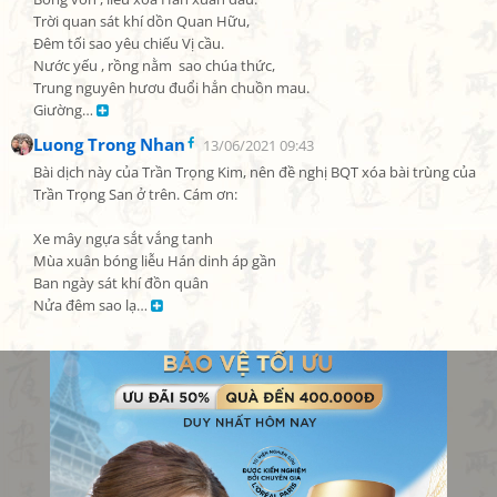
Trời quan sát khí dồn Quan Hữu,

Đêm tối sao yêu chiếu Vị cầu.

Nước yếu , rồng nằm  sao chúa thức,

Trung nguyên hươu đuổi hẳn chuồn mau.

Giường… 
Luong Trong Nhan
13/06/2021 09:43
Bài dịch này của Trần Trọng Kim, nên đề nghị BQT xóa bài trùng của 
Trần Trọng San ở trên. Cám ơn:

Xe mây ngựa sắt vắng tanh

Mùa xuân bóng liễu Hán dinh áp gần

Ban ngày sát khí đồn quân

Nửa đêm sao lạ… 