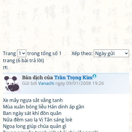
Trang
trong tổng số 1
Xếp theo:
trang (6 bài trả lời)
[
1
]
Bản dịch của
Trần Trọng Kim
Gửi bởi
Vanachi
ngày 09/01/2008 19:26
Xe mây ngựa sắt vắng tanh
Mùa xuân bóng liễu Hán dinh áp gần
Ban ngày sát khí đồn quân
Nửa đêm sao lạ Vị Tân sáng loè
Ngoạ long giúp chúa quản gì