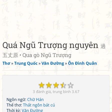
Quá Ngũ Trượng nguyên
過
五丈原 • Qua gò Ngũ Trượng
Thơ
»
Trung Quốc
»
Vãn Đường
»
Ôn Đình Quân
☆
☆
☆
☆
☆
3
3.67
Ngôn ngữ:
Chữ Hán
Thể thơ:
Thất ngôn bát cú
Thời kỳ:
Vãn Đường