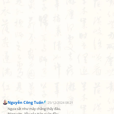
Nguyễn Công Tuấn
25/12/2024 08:21
Ngựa sắt như mây chẳng thấy đâu,

Bóng vờn , liễu xỏa Hán xuân đầu.
