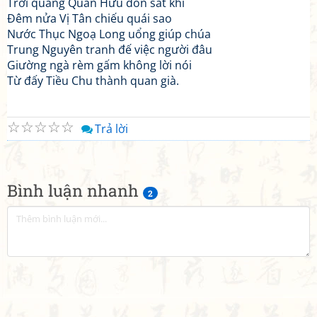
Trời quang Quan Hữu dồn sát khí
Đêm nửa Vị Tân chiếu quái sao
Nước Thục Ngoạ Long uổng giúp chúa
Trung Nguyên tranh đế việc người đâu
Giường ngà rèm gấm không lời nói
Từ đấy Tiều Chu thành quan già.
☆
☆
☆
☆
☆
Trả lời
Bình luận nhanh
2