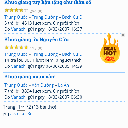
Khúc giang tuý hậu tặng chư thân cố
☆
☆
☆
☆
☆
2
4.00
Trung Quốc
»
Trung Đường
»
Bạch Cư Dị
5 trả lời, 4613 lượt xem, 0 người thích
Do
Vanachi
gửi ngày 18/03/2007 16:37
Khúc giang ức Nguyên Cửu
☆
☆
☆
☆
☆
1
5.00
Trung Quốc
»
Trung Đường
»
Bạch Cư Dị
14 trả lời, 8671 lượt xem, 0 người thích
Do
Vanachi
gửi ngày 06/06/2005 14:39
Khúc giang xuân cảm
Trung Quốc
»
Vãn Đường
»
La Ẩn
7 trả lời, 3894 lượt xem, 0 người thích
Do
Vanachi
gửi ngày 18/03/2007 06:30
Trang
/2 (13 bài thơ)
[
1
] [
2
] ›
Sau
»
Cuối