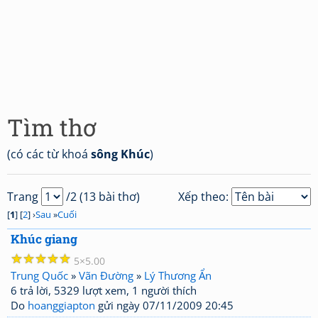
Tìm thơ
(có các từ khoá
sông Khúc
)
Trang
/2 (13 bài thơ)
Xếp theo:
[
1
] [
2
] ›
Sau
»
Cuối
Khúc giang
☆
☆
☆
☆
☆
5
5.00
Trung Quốc
»
Vãn Đường
»
Lý Thương Ẩn
6 trả lời, 5329 lượt xem, 1 người thích
Do
hoanggiapton
gửi ngày 07/11/2009 20:45