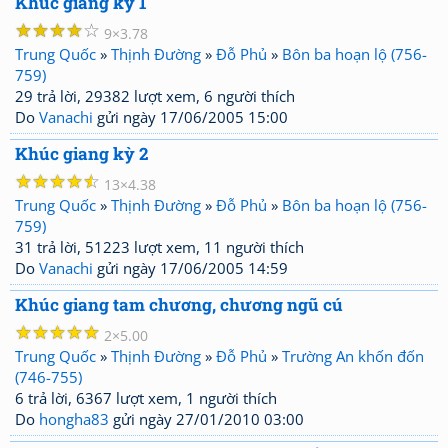
Khúc giang kỳ 1
☆
☆
☆
☆
☆
9
3.78
Trung Quốc
»
Thịnh Đường
»
Đỗ Phủ
»
Bôn ba hoạn lộ (756-
759)
29 trả lời, 29382 lượt xem, 6 người thích
Do
Vanachi
gửi ngày 17/06/2005 15:00
Khúc giang kỳ 2
☆
☆
☆
☆
☆
13
4.38
Trung Quốc
»
Thịnh Đường
»
Đỗ Phủ
»
Bôn ba hoạn lộ (756-
759)
31 trả lời, 51223 lượt xem, 11 người thích
Do
Vanachi
gửi ngày 17/06/2005 14:59
Khúc giang tam chương, chương ngũ cú
☆
☆
☆
☆
☆
2
5.00
Trung Quốc
»
Thịnh Đường
»
Đỗ Phủ
»
Trường An khốn đốn
(746-755)
6 trả lời, 6367 lượt xem, 1 người thích
Do
hongha83
gửi ngày 27/01/2010 03:00