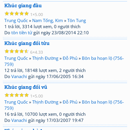
Khúc giang đầu
☆
☆
☆
☆
☆
1
5.00
Trung Quốc
»
Nam Tống, Kim
»
Tôn Tung
1 trả lời, 3314 lượt xem, 0 người thích
Do
tôn tiền tử
gửi ngày 23/08/2014 22:10
Khúc giang đối tửu
☆
☆
☆
☆
☆
6
4.33
Trung Quốc
»
Thịnh Đường
»
Đỗ Phủ
»
Bôn ba hoạn lộ (756-
759)
12 trả lời, 18148 lượt xem, 2 người thích
Do
Vanachi
gửi ngày 17/06/2005 16:34
Khúc giang đối vũ
☆
☆
☆
☆
☆
1
5.00
Trung Quốc
»
Thịnh Đường
»
Đỗ Phủ
»
Bôn ba hoạn lộ (756-
759)
16 trả lời, 10700 lượt xem, 0 người thích
Do
Vanachi
gửi ngày 17/03/2007 19:47