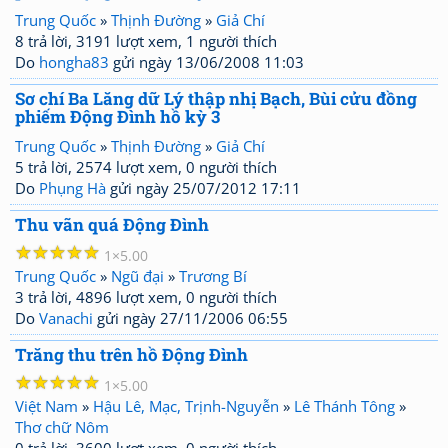
Trung Quốc
»
Thịnh Đường
»
Giả Chí
8 trả lời, 3191 lượt xem, 1 người thích
Do
hongha83
gửi ngày 13/06/2008 11:03
Sơ chí Ba Lăng dữ Lý thập nhị Bạch, Bùi cửu đồng
phiếm Động Đình hồ kỳ 3
Trung Quốc
»
Thịnh Đường
»
Giả Chí
5 trả lời, 2574 lượt xem, 0 người thích
Do
Phụng Hà
gửi ngày 25/07/2012 17:11
Thu vãn quá Động Đình
☆
☆
☆
☆
☆
1
5.00
Trung Quốc
»
Ngũ đại
»
Trương Bí
3 trả lời, 4896 lượt xem, 0 người thích
Do
Vanachi
gửi ngày 27/11/2006 06:55
Trăng thu trên hồ Động Đình
☆
☆
☆
☆
☆
1
5.00
Việt Nam
»
Hậu Lê, Mạc, Trịnh-Nguyễn
»
Lê Thánh Tông
»
Thơ chữ Nôm