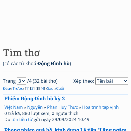
Tìm thơ
(có các từ khoá
Động Đình hồ
)
Trang
/4 (32 bài thơ)
Xếp theo:
Đầu
«
Trước
‹ [
1
] [
2
] [
3
] [
4
] ›
Sau
»
Cuối
Phiếm Động Đình hồ kỳ 2
Việt Nam
»
Nguyễn
»
Phan Huy Thực
»
Hoa trình tạp vịnh
0 trả lời, 880 lượt xem, 0 người thích
Do
tôn tiền tử
gửi ngày 29/09/2024 10:49
Phong phàm quá hồ, kính dụng Lã tiên “Lãng ngâm