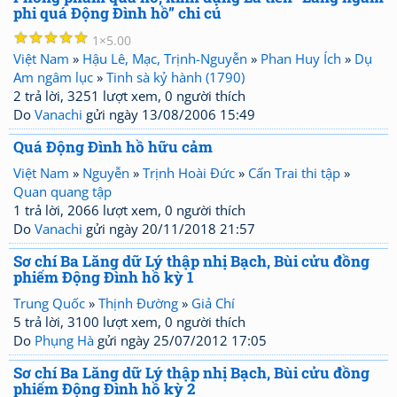
phi quá Động Đình hồ” chi cú
☆
☆
☆
☆
☆
1
5.00
Việt Nam
»
Hậu Lê, Mạc, Trịnh-Nguyễn
»
Phan Huy Ích
»
Dụ
Am ngâm lục
»
Tinh sà kỷ hành (1790)
2 trả lời, 3251 lượt xem, 0 người thích
Do
Vanachi
gửi ngày 13/08/2006 15:49
Quá Động Đình hồ hữu cảm
Việt Nam
»
Nguyễn
»
Trịnh Hoài Đức
»
Cấn Trai thi tập
»
Quan quang tập
1 trả lời, 2066 lượt xem, 0 người thích
Do
Vanachi
gửi ngày 20/11/2018 21:57
Sơ chí Ba Lăng dữ Lý thập nhị Bạch, Bùi cửu đồng
phiếm Động Đình hồ kỳ 1
Trung Quốc
»
Thịnh Đường
»
Giả Chí
5 trả lời, 3100 lượt xem, 0 người thích
Do
Phụng Hà
gửi ngày 25/07/2012 17:05
Sơ chí Ba Lăng dữ Lý thập nhị Bạch, Bùi cửu đồng
phiếm Động Đình hồ kỳ 2