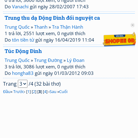
0 trả lời, 3600 lượt xem, 0 người thích
Do
Vanachi
gửi ngày 28/02/2007 17:43
Trung thu dạ Động Đình đối nguyệt ca
Trung Quốc
»
Thanh
»
Tra Thận Hành
1 trả lời, 2551 lượt xem, 0 người thích
Do
tôn tiền tử
gửi ngày 16/04/2019 11:04
Túc Động Đình
Trung Quốc
»
Trung Đường
»
Lý Đoan
3 trả lời, 3086 lượt xem, 0 người thích
Do
hongha83
gửi ngày 01/03/2012 09:03
Trang
/4 (32 bài thơ)
Đầu
«
Trước
‹ [
1
] [
2
] [
3
] [
4
] ›
Sau
»
Cuối