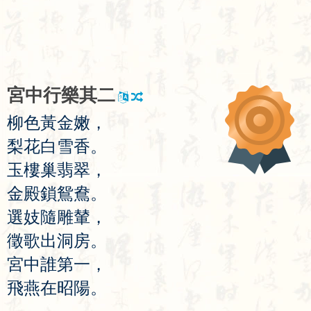
宮
中
行
樂
其
二
柳
色
黃
金
嫩
，
梨
花
白
雪
香
。
玉
樓
巢
翡
翠
，
金
殿
鎖
鴛
鴦
。
選
妓
隨
雕
輦
，
徵
歌
出
洞
房
。
宮
中
誰
第
一
，
飛
燕
在
昭
陽
。