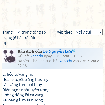
Trang
trong tổng số 1
Xếp theo:
trang (6 bài trả lời)
[
1
]
Bản dịch của
Lê Nguyễn Lưu
Gửi bởi
Vanachi
ngày 17/06/2005 15:52
Đã sửa 1 lần, lần cuối bởi
Vanachi
vào 29/05/2008
02:18
Lá liễu tơ vàng nõn,
Hoa lê tuyết trắng hương.
Lầu vàng treo phí thuý,
Điện ngọc nhốt uyên ương.
Phòng động lời ca vắng,
Xe loan gái múa nương.