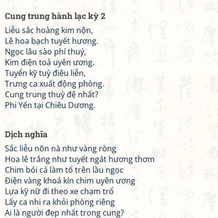
Cung trung hành lạc kỳ 2
Liễu sắc hoàng kim nộn,
Lê hoa bạch tuyết hương.
Ngọc lâu sào phí thuý,
Kim điện toả uyên ương.
Tuyển kỹ tuỳ điêu liễn,
Trưng ca xuất động phòng.
Cung trung thuỳ đệ nhất?
Phi Yến tại Chiêu Dương.
Dịch nghĩa
Sắc liễu nõn nà như vàng ròng
Hoa lê trắng như tuyết ngát hương thơm
Chim bói cá làm tổ trên lầu ngọc
Điện vàng khoá kín chim uyên ương
Lựa kỹ nữ đi theo xe chạm trổ
Lấy ca nhi ra khỏi phòng riêng
Ai là người đẹp nhất trong cung?