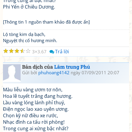
Trong cung ai bậc nhất?
Phi Yến ở Chiêu Dương.
[Thông tin 1 nguồn tham khảo đã được ẩn]
Lộ tòng kim dạ bạch,
Nguyệt thị cố hương minh.
☆
☆
☆
☆
☆
Trả lời
3
3.67
Bản dịch của
Lâm trung Phú
Gửi bởi
phuhoang4142
ngày 07/09/2011 20:07
Màu liễu vàng ươm tơ nõn,
Hoa lê tuyết trắng đang hương.
Lầu vàng lóng lánh phỉ thuý,
Điện ngọc lao xao uyên ương.
Chọn kỹ nữ điều xe rước,
Nhạc đình ca tấu rời phòng!
Trong cung ai xứng bậc nhất?