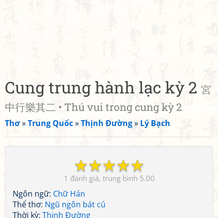
Cung trung hành lạc kỳ 2
宮
中行樂其二 • Thú vui trong cung kỳ 2
Thơ
»
Trung Quốc
»
Thịnh Đường
»
Lý Bạch
☆
☆
☆
☆
☆
1
5.00
Ngôn ngữ:
Chữ Hán
Thể thơ:
Ngũ ngôn bát cú
Thời kỳ:
Thịnh Đường