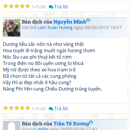
☆
☆
☆
☆
☆
Trả lời
1
5.00
Bản dịch của
Nguyễn Minh
Gửi bởi
Lâm Xuân Hương
ngày 08/06/2016 18:07
Dương liễu sắc nõn nà như vàng thật
Hoa tuyết lê trắng muốt ngát hương thơm
Nóc lầu cao phi thuý kết tổ rơm
Trong điện nọ đôi uyên ương bị khoá
Mỹ nữ được theo xe hoa trạm trổ
Đã chọn từ tất cả các cung phòng
Vậy thì ai đẹp nhất ở hậu cung?
Nàng Phi Yến cung Chiêu Dương trúng tuyển.
☆
☆
☆
☆
☆
Trả lời
1
5.00
Bản dịch của
Trần Tế Xương
Gửi bởi
dt@n
ngày 29/05/2019 17:47