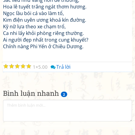
Sắc liễu như vàng nõn dễ thương,
Hoa lê tuyết trắng ngát thơm hương.
Ngọc lầu bói cá vào làm tổ,
Kim điện uyên ương khoá kín đường.
Kỹ nữ lựa theo xe chạm trổ,
Ca nhi lấy khỏi phòng riêng thường.
Ai người đẹp nhất trong cung khuyết?
Chính nàng Phi Yến ở Chiêu Dương.
☆
☆
☆
☆
☆
Trả lời
1
5.00
Bình luận nhanh
2