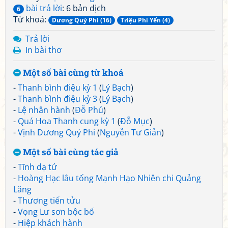
bài trả lời
: 6 bản dịch
6
Từ khoá:
Dương Quý Phi (16)
Triệu Phi Yến (4)
Trả lời
In bài thơ
Một số bài cùng từ khoá
-
Thanh bình điệu kỳ 1
(
Lý Bạch
)
-
Thanh bình điệu kỳ 3
(
Lý Bạch
)
-
Lệ nhân hành
(
Đỗ Phủ
)
-
Quá Hoa Thanh cung kỳ 1
(
Đỗ Mục
)
-
Vịnh Dương Quý Phi
(
Nguyễn Tư Giản
)
Một số bài cùng tác giả
-
Tĩnh dạ tứ
-
Hoàng Hạc lâu tống Mạnh Hạo Nhiên chi Quảng
Lăng
-
Thương tiến tửu
-
Vọng Lư sơn bộc bố
-
Hiệp khách hành