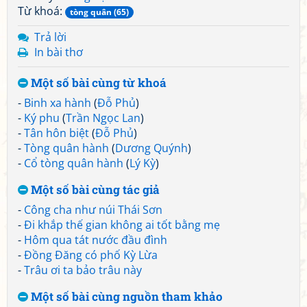
Từ khoá:
tòng quân (65)
Trả lời
In bài thơ
Một số bài cùng từ khoá
-
Binh xa hành
(
Đỗ Phủ
)
-
Ký phu
(
Trần Ngọc Lan
)
-
Tân hôn biệt
(
Đỗ Phủ
)
-
Tòng quân hành
(
Dương Quýnh
)
-
Cổ tòng quân hành
(
Lý Kỳ
)
Một số bài cùng tác giả
-
Công cha như núi Thái Sơn
-
Đi khắp thế gian không ai tốt bằng mẹ
-
Hôm qua tát nước đầu đình
-
Đồng Đăng có phố Kỳ Lừa
-
Trâu ơi ta bảo trâu này
Một số bài cùng nguồn tham khảo