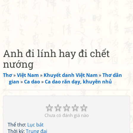
Anh đi lính hay đi chết
nướng
Thơ
»
Việt Nam
»
Khuyết danh Việt Nam
»
Thơ dân
gian
»
Ca dao
»
Ca dao răn dạy, khuyên nhủ
☆
☆
☆
☆
☆
Chưa có đánh giá nào
Thể thơ:
Lục bát
Thời kỳ:
Trung đại