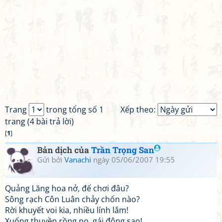
Trang
trong tổng số 1
Xếp theo:
trang (4 bài trả lời)
[
1
]
Bản dịch của
Trần Trọng San
Gửi bởi
Vanachi
ngày 05/06/2007 19:55
Quảng Lăng hoa nở, đế chơi đâu?
Sông rạch Côn Luân chảy chốn nào?
Rời khuyết voi kia, nhiều lính lắm!
Xuống thuyền rồng nọ, gái đông sao!