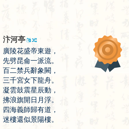
汴
河
亭
廣
陵
花
盛
帝
東
遊
，
先
劈
昆
侖
一
派
流
。
百
二
禁
兵
辭
象
闕
，
三
千
宮
女
下
龍
舟
。
凝
雲
鼓
震
星
辰
動
，
拂
浪
旗
開
日
月
浮
。
四
海
義
師
歸
有
道
，
迷
樓
還
似
景
陽
樓
。