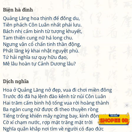
Biện hà đình
Quảng Lăng hoa thịnh đế đông du,
Tiên phách Côn Luân nhất phái lưu.
Bách nhị cấm binh từ tượng khuyết,
Tam thiên cung nữ há long chu.
Ngưng vân cổ chấn tinh thần động,
Phất lãng kỳ khai nhật nguyệt phù.
Tứ hải nghĩa sư quy hữu đạo,
Mê lâu hoàn tự Cảnh Dương lâu?
Dịch nghĩa
Hoa ở Quảng Lăng nở đẹp, vua đi chơi miền đông
Trước đó đã hạ lệnh đào kênh từ núi Côn Luân
Hai trăm cấm binh hộ tống vua rời hoàng thành
Ba ngàn cung nữ được đi theo thuyền rồng
Tiếng trống khiến mây ngừng bay, kinh động tinh tú
Cờ xí chạm nước, rợp mặt trăng mặt trời
Nghĩa quân khắp nơi tìm về người có đạo đức