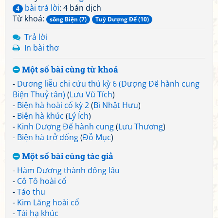
bài trả lời
: 4 bản dịch
4
Từ khoá:
sông Biện (7)
Tuỳ Dượng Đế (10)
Trả lời
In bài thơ
Một số bài cùng từ khoá
-
Dương liễu chi cửu thủ kỳ 6 (Dượng Đế hành cung
Biện Thuỷ tân)
(
Lưu Vũ Tích
)
-
Biện hà hoài cổ kỳ 2
(
Bì Nhật Hưu
)
-
Biện hà khúc
(
Lý Ích
)
-
Kinh Dượng Đế hành cung
(
Lưu Thương
)
-
Biện hà trở đống
(
Đỗ Mục
)
Một số bài cùng tác giả
-
Hàm Dương thành đông lâu
-
Cô Tô hoài cổ
-
Tảo thu
-
Kim Lăng hoài cổ
-
Tái hạ khúc