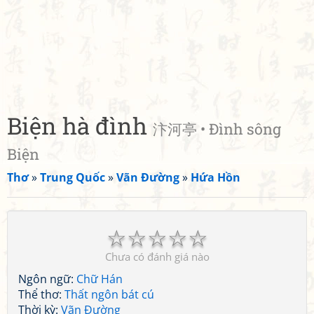
Biện hà đình
汴河亭 • Đình sông
Biện
Thơ
»
Trung Quốc
»
Vãn Đường
»
Hứa Hồn
☆
☆
☆
☆
☆
Chưa có đánh giá nào
Ngôn ngữ:
Chữ Hán
Thể thơ:
Thất ngôn bát cú
Thời kỳ:
Vãn Đường