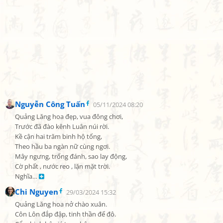
Nguyễn Công Tuấn
05/11/2024 08:20
Quảng Lăng hoa đẹp, vua đông chơi,

Trước đã đào kênh Luân núi rời.

Kề cận hai trăm binh hộ tống,

Theo hầu ba ngàn nữ cùng ngơi.

Mây ngưng, trống đánh, sao lay động,

Cờ phất , nước reo , lặn mặt trời.

Nghĩa… 
Chi Nguyen
29/03/2024 15:32
Quảng Lăng hoa nở chào xuân.

Côn Lôn đắp đập, tinh thần đế đô.
