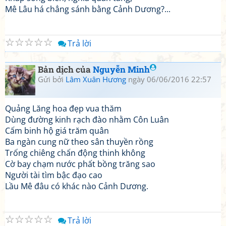
Mê Lâu há chẳng sánh bằng Cảnh Dương?...
☆
☆
☆
☆
☆
Trả lời
Bản dịch của
Nguyễn Minh
Gửi bởi
Lâm Xuân Hương
ngày 06/06/2016 22:57
Quảng Lăng hoa đẹp vua thăm
Dùng đường kinh rạch đào nhằm Côn Luân
Cấm binh hộ giá trăm quân
Ba ngàn cung nữ theo sân thuyền rồng
Trống chiêng chấn động thinh không
Cờ bay chạm nước phất bồng trăng sao
Người tài tìm bậc đạo cao
Lầu Mê đâu có khác nào Cảnh Dương.
☆
☆
☆
☆
☆
Trả lời