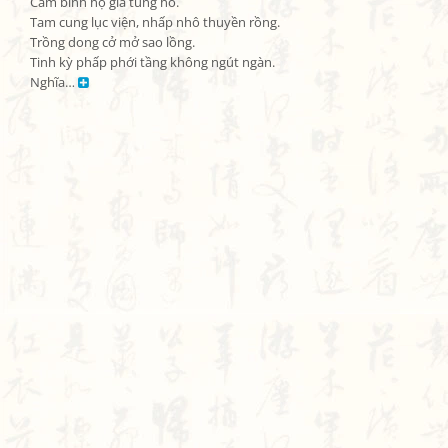
Cẩm binh hộ giá tung hô.

Tam cung lục viện, nhấp nhô thuyền rồng.

Trồng dong cở mở sao lồng.

Tinh kỳ phấp phới tầng không ngút ngàn.

Nghĩa… 