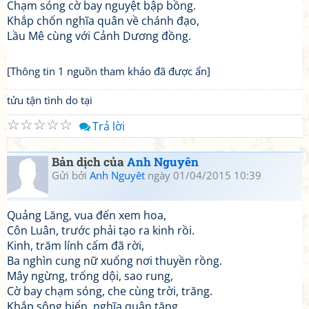
Chạm sóng cờ bay nguyệt bập bồng.
Khắp chốn nghĩa quân về chánh đạo,
Lầu Mê cùng với Cảnh Dương đồng.
[Thông tin 1 nguồn tham khảo đã được ẩn]
tửu tận tình do tại
☆
☆
☆
☆
☆
Trả lời
Bản dịch của
Anh Nguyên
Gửi bởi
Anh Nguyêt
ngày 01/04/2015 10:39
Quảng Lăng, vua đến xem hoa,
Côn Luân, trước phải tạo ra kinh rồi.
Kinh, trăm lính cấm đã rời,
Ba nghìn cung nữ xuống nơi thuyền rồng.
Mây ngừng, trống dội, sao rung,
Cờ bay chạm sóng, che cùng trời, trăng.
Khắp sông biển, nghĩa quân tăng,