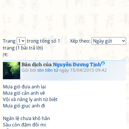
Trang
trong tổng số 1
Xếp theo:
trang (1 bài trả lời)
[
1
]
Bản dịch của
Nguyễn Đương Tịnh
Gửi bởi
tôn tiền tử
ngày 15/04/2015 09:42
Mưa gió đưa anh lại
Mưa gió cản anh về
Vội vã nâng ly anh từ biệt
Mưa gió giục anh đi
Ngấn lệ chưa khô hẳn
Sầu còn đậm đôi mi