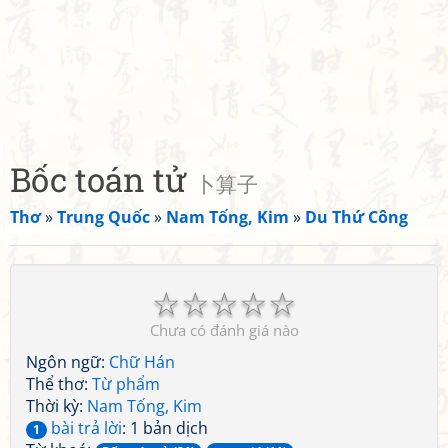
Bốc toán tử
卜算子
Thơ
»
Trung Quốc
»
Nam Tống, Kim
»
Du Thứ Công
☆
☆
☆
☆
☆
Chưa có đánh giá nào
Ngôn ngữ:
Chữ Hán
Thể thơ:
Từ phẩm
Thời kỳ:
Nam Tống, Kim
bài trả lời
: 1 bản dịch
1