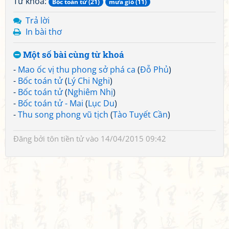
Từ khoá:
Bốc toán tử (21)
mưa gió (11)
Trả lời
In bài thơ
Một số bài cùng từ khoá
-
Mao ốc vị thu phong sở phá ca
(
Đỗ Phủ
)
-
Bốc toán tử
(
Lý Chi Nghi
)
-
Bốc toán tử
(
Nghiêm Nhị
)
-
Bốc toán tử - Mai
(
Lục Du
)
-
Thu song phong vũ tịch
(
Tào Tuyết Cần
)
Đăng bởi
tôn tiền tử
vào 14/04/2015 09:42