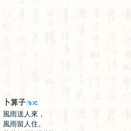
卜
算
子
風
雨
送
人
來
，
風
雨
留
人
住
。