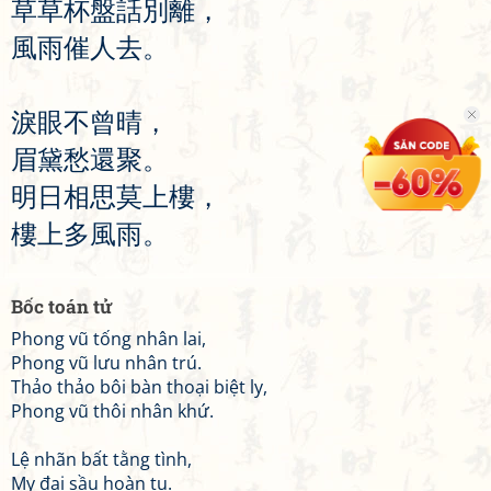
草
草
杯
盤
話
別
離
，
風
雨
催
人
去
。
淚
眼
不
曾
晴
，
眉
黛
愁
還
聚
。
明
日
相
思
莫
上
樓
，
樓
上
多
風
雨
。
Bốc toán tử
Phong vũ tống nhân lai,
Phong vũ lưu nhân trú.
Thảo thảo bôi bàn thoại biệt ly,
Phong vũ thôi nhân khứ.
Lệ nhãn bất tằng tình,
My đại sầu hoàn tụ.