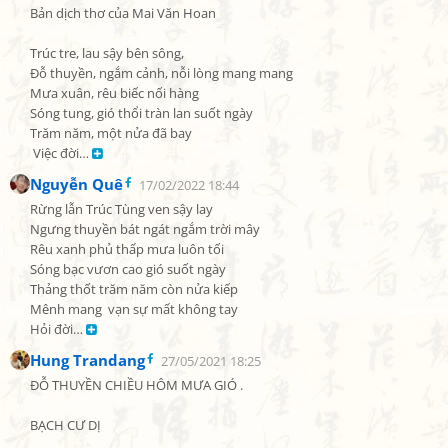
Bản dịch thơ của Mai Văn Hoan

Trúc tre, lau sậy bên sông,

Đỗ thuyền, ngắm cảnh, nỗi lòng mang mang

Mưa xuân, rêu biếc nối hàng

Sóng tung, gió thổi tràn lan suốt ngày

Trăm năm, một nửa đã bay

 Việc đời… 
Nguyễn Quê
17/02/2022 18:44
Rừng lẫn Trúc Tùng ven sậy lay

Ngưng thuyền bát ngát ngắm trời mây

Rêu xanh phủ thấp mưa luôn tối

Sóng bạc vươn cao gió suốt ngày

Thảng thốt trăm năm còn nửa kiếp

Mênh mang  vạn sự mất không tay

Hỏi đời… 
Hung Trandang
27/05/2021 18:25
ĐỖ THUYỀN CHIỀU HÔM MƯA GIÓ .

BẠCH CƯ DỊ
