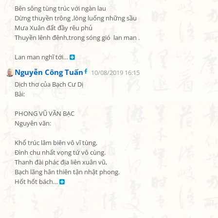
Bên sông tùng trúc với ngàn lau

Dừng thuyền trông ,lòng luống những sầu

Mưa Xuân đất đầy rêu phủ

Thuyền lênh đênh,trong sóng gió  lan man .

Lan man nghĩ tới… 
Nguyễn Công Tuấn
10/08/2019 16:15
Dịch thơ của Bạch Cư Dị

Bài:

PHONG VŨ VÃN BẠC

Nguyên văn:

Khổ trúc lâm biên vô vĩ tùng,

Đình chu nhất vọng tứ vô cùng.

Thanh đài phác địa liên xuân vũ,

Bạch lãng hân thiên tận nhật phong.

Hốt hốt bách… 