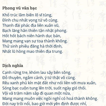
Phong vũ vãn bạc
Khổ trúc lâm biên lô vĩ tùng,
Đình chu nhất vọng tứ vô cùng.
Thanh đài phác địa liên xuân vũ,
Bạch lãng hân thiên tận nhật phong.
Hốt hốt bách niên hành dục bán,
Mang mang vạn sự toạ thành không.
Thử sinh phiêu đãng hà thời định,
Nhất lũ hồng mao thiên địa trung.
Dịch nghĩa
Cạnh rừng tre, khóm lau sậy bên sông,
Đỗ thuyền, ngắm cảnh, ý tứ thật vô cùng.
Rêu xanh phủ kín mặt đất như nối liền với mưa xuân,
Sóng bạc cuộn tung lên trời, suốt ngày gió thổi.
Vội vã trăm năm sắp đi quan một nửa,
Mang mang muôn việc ngồi nghỉ có hoá thành không.
Đời nay trôi nổi, bao giờ mới yên định được nhỉ,