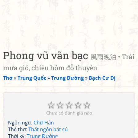
Phong vũ vãn bạc
風雨晚泊 • Trải
mưa gió, chiều hôm đỗ thuyền
Thơ
»
Trung Quốc
»
Trung Đường
»
Bạch Cư Dị
☆
☆
☆
☆
☆
Chưa có đánh giá nào
Ngôn ngữ:
Chữ Hán
Thể thơ:
Thất ngôn bát cú
Thời kỳ:
Trung Đường