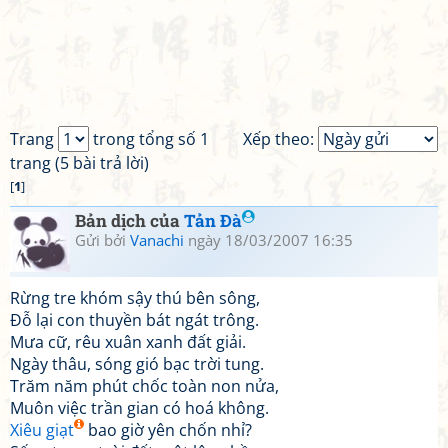
Trang
trong tổng số 1
Xếp theo:
trang (5 bài trả lời)
[
1
]
Bản dịch của
Tản Đà
Gửi bởi
Vanachi
ngày 18/03/2007 16:35
Rừng tre khóm sậy thú bên sông,
Đỗ lại con thuyền bát ngát trông.
Mưa cữ, rêu xuân xanh đất giải.
Ngày thâu, sóng gió bạc trời tung.
Trăm năm phút chốc toàn non nửa,
Muôn việc trần gian có hoá không.
Xiêu giạt
bao giờ yên chốn nhỉ?