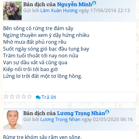
Bản dịch của
Nguyễn Minh
Gửi bởi
Lâm Xuân Hương
ngày 17/06/2016 22:13
Bên sông có rừng tre đám sậy
Ngừng thuyền xem ý dậy hứng nhiều
Nhờ mưa đất phủ rong rêu
Suốt ngày sóng gió bạc đầu tung bay
Trăm tuổi thoắt tới nay non nửa
Vạn sự dầu vất vả cũng qua
Kiếp nổi trôi tới bao giờ
Lửng lơ trời đất một tơ lông hồng.
☆
☆
☆
☆
☆
Trả lời
Bản dịch của
Lương Trọng Nhàn
Gửi bởi
Lương Trọng Nhàn
ngày 02/05/2020 06:16
Rừng tre khóm sậy rậm ven sông,