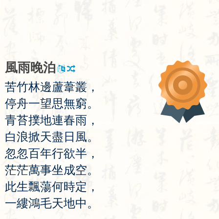
風
雨
晚
泊
苦
竹
林
邊
蘆
葦
叢
，
停
舟
一
望
思
無
窮
。
青
苔
撲
地
連
春
雨
，
白
浪
掀
天
盡
日
風
。
忽
忽
百
年
行
欲
半
，
茫
茫
萬
事
坐
成
空
。
此
生
飄
蕩
何
時
定
，
一
縷
鴻
毛
天
地
中
。