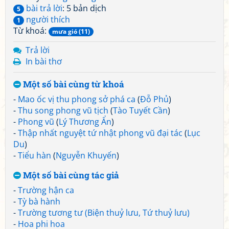
bài trả lời
: 5 bản dịch
5
người thích
1
Từ khoá:
mưa gió (11)
Trả lời
In bài thơ
Một số bài cùng từ khoá
-
Mao ốc vị thu phong sở phá ca
(
Đỗ Phủ
)
-
Thu song phong vũ tịch
(
Tào Tuyết Cần
)
-
Phong vũ
(
Lý Thương Ẩn
)
-
Thập nhất nguyệt tứ nhật phong vũ đại tác
(
Lục
Du
)
-
Tiểu hàn
(
Nguyễn Khuyến
)
Một số bài cùng tác giả
-
Trường hận ca
-
Tỳ bà hành
-
Trường tương tư (Biện thuỷ lưu, Tứ thuỷ lưu)
-
Hoa phi hoa