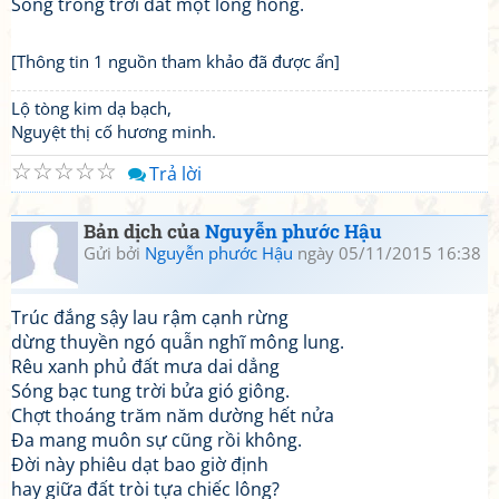
Sống trong trời đất một lông hồng.
[Thông tin 1 nguồn tham khảo đã được ẩn]
Lộ tòng kim dạ bạch,
Nguyệt thị cố hương minh.
☆
☆
☆
☆
☆
Trả lời
Bản dịch của
Nguyễn phước Hậu
Gửi bởi
Nguyễn phước Hậu
ngày 05/11/2015 16:38
Trúc đắng sậy lau rậm cạnh rừng
dừng thuyền ngó quẫn nghĩ mông lung.
Rêu xanh phủ đất mưa dai dẳng
Sóng bạc tung trời bửa gió giông.
Chợt thoáng trăm năm dường hết nửa
Đa mang muôn sự cũng rồi không.
Đời này phiêu dạt bao giờ định
hay giữa đất tròi tựa chiếc lông?