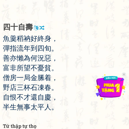
四
十
自
壽
魚
羹
稻
衲
好
終
身
，
彈
指
流
年
到
四
旬
。
善
亦
懶
為
何
況
惡
，
富
非
所
望
不
憂
貧
。
僧
房
一
局
金
縢
着
，
野
店
三
杯
石
凍
春
。
自
恨
不
才
還
自
慶
，
半
生
無
事
太
平
人
。
Tứ thập tự thọ