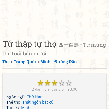
Tứ thập tự thọ
四十自壽 • Tự mừng
thọ tuổi bốn mươi
Thơ
»
Trung Quốc
»
Minh
»
Đường Dần
☆
☆
☆
☆
☆
2
3.00
Ngôn ngữ:
Chữ Hán
Thể thơ:
Thất ngôn bát cú
Thời kỳ:
Minh