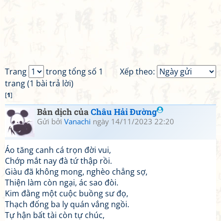
Trang
trong tổng số 1
Xếp theo:
trang (1 bài trả lời)
[
1
]
Bản dịch của
Châu Hải Đường
Gửi bởi
Vanachi
ngày 14/11/2023 22:20
Áo tăng canh cá trọn đời vui,
Chớp mắt nay đà tứ thập rồi.
Giàu đã không mong, nghèo chẳng sợ,
Thiện làm còn ngại, ác sao đòi.
Kim đằng một cuộc buồng sư đọ,
Thạch đống ba ly quán vắng ngồi.
Tự hận bất tài còn tự chúc,