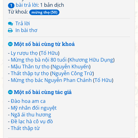
bài trả lời
: 1 bản dịch
1
Từ khoá:
mừng thọ (50)
Trả lời
In bài thơ
Một số bài cùng từ khoá
-
Ly rượu thọ
(
Tố Hữu
)
-
Mừng thọ bà nội 80 tuổi
(
Khương Hữu Dụng
)
-
Mậu Thân tự thọ
(
Nguyễn Khuyến
)
-
Thất thập tự thọ
(
Nguyễn Công Trứ
)
-
Mừng thọ bác Nguyễn Phan Chánh
(
Tố Hữu
)
Một số bài cùng tác giả
-
Đào hoa am ca
-
Mỹ nhân đối nguyệt
-
Ngã ái thu hương
-
Đề lạc hà cô vụ đồ
-
Thất thập từ