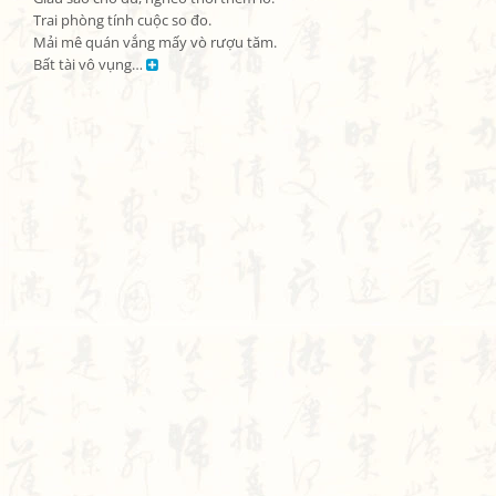
Trai phòng tính cuộc so đo.

Mải mê quán vắng mấy vò rượu tăm.

Bất tài vô vụng… 