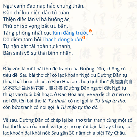
Ngư canh đạo nạp hảo chung thân,
Đàn chỉ lưu niên đáo tứ tuần.
Thiện diệc lãn vi hà huống ác,
Phú phi sở vọng bất ưu bần.
Tăng phòng nhất cục
Kim đằng trước
,
Dã điếm tam bôi
Thạch đống xuân
.
Tự hận bất tài hoàn tự khánh,
Bán sinh vô sự thái bình nhân.
Đây vốn là một bài thơ đề tranh của Đường Dần, không có
tiêu đề. Sau bài thơ chỉ có lạc khoản “Ngô xu Đường Dần tự
thuật bất hoặc chi xỉ, ư Đào Hoa am, hoạ tịnh thư” 吴趨唐寅自
述不惑之齒於桃花庵，畫並書 (Đường Dần người đất Ngô tự
thuật vào tuổi bất hoặc, ở Đào Hoa am, vẽ và đề chữ) nên có
nơi đặt tên bài thơ là
Tự thuật
, có nơi gọi là
Tứ thập tự thọ
,
còn bức tranh có nơi gọi là
Tứ thập tự thọ đồ
.
Về sau, Đường Dần có chép lại bài thơ trên tranh cùng một số
bài thơ khác của mình và tặng cho người bạn là Tây Châu, có
lạc khoản đại khái nói: Sau gần 30 năm chia biệt Tây Châu,