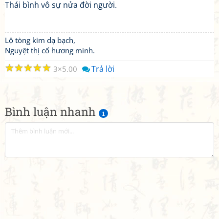
Thái bình vô sự nửa đời người.
Lộ tòng kim dạ bạch,
Nguyệt thị cố hương minh.
☆
☆
☆
☆
☆
Trả lời
3
5.00
Bình luận nhanh
1