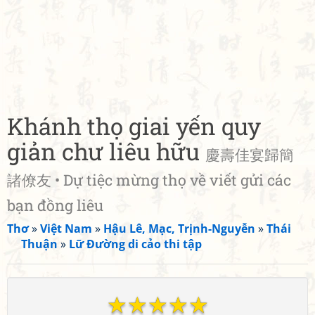
Khánh thọ giai yến quy
giản chư liêu hữu
慶壽佳宴歸簡
諸僚友 • Dự tiệc mừng thọ về viết gửi các
bạn đồng liêu
Thơ
»
Việt Nam
»
Hậu Lê, Mạc, Trịnh-Nguyễn
»
Thái
Thuận
»
Lữ Đường di cảo thi tập
☆
☆
☆
☆
☆