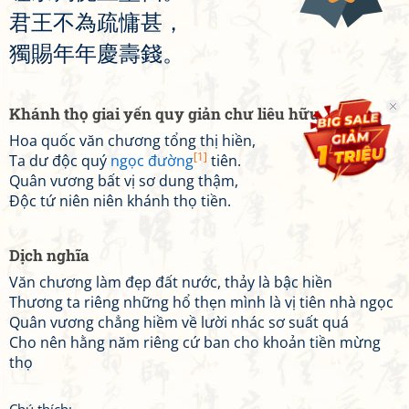
君
王
不
為
疏
慵
甚
，
獨
賜
年
年
慶
壽
錢
。
Khánh thọ giai yến quy giản chư liêu hữu
Hoa quốc văn chương tổng thị hiền,
[1]
Ta dư độc quý
ngọc đường
tiên.
Quân vương bất vị sơ dung thậm,
Độc tứ niên niên khánh thọ tiền.
Dịch nghĩa
Văn chương làm đẹp đất nước, thảy là bậc hiền
Thương ta riêng những hổ thẹn mình là vị tiên nhà ngọc
Quân vương chẳng hiềm về lười nhác sơ suất quá
Cho nên hằng năm riêng cứ ban cho khoản tiền mừng
thọ