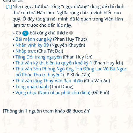
Chú thích:
[1]
Nhà ngọc. Từ thời Tống "ngọc đường" dùng để chỉ dinh
thự của toà Hàn lâm. Nghĩa rộng chỉ sự vinh hiển cao
quý. Ở đây tác giả nói mình đã là quan trong Viện Hàn
lâm từ trước cho đến lúc này.
» Có
bài cùng chú thích:
9
Bái mệnh cung kỷ
(Phan Huy Thực)
Nhàn vịnh kỳ 09
(Nguyễn Khuyến)
Nhập trực
(Chu Tất Đại)
Tặng Đới trạng nguyên
(Phan Huy Ích)
Thứ vận ký thị biên tu quyến khế kỳ 1
(Phan Huy Ích)
Thứ vận Sơn Phòng Ngô ông “Hạ Đồng Lạc Vũ Bá Ngọc
bổ Phúc Thọ tri huyện”
(Lê Khắc Cẩn)
Thứ vận tặng Thuỷ Vân đạo nhân
(Chu Văn An)
Tòng quân hành
(Thôi Dung)
Vọng nhạc (Nam nhạc phối chu điểu)
(Đỗ Phủ)
[Thông tin 1 nguồn tham khảo đã được ẩn]