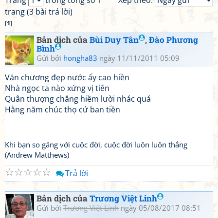
Trang
trong tổng số 1
Xếp theo:
trang (3 bài trả lời)
[
1
]
Bản dịch của
Bùi Duy Tân
,
Đào Phương
Bình
Gửi bởi
hongha83
ngày 11/11/2011 05:09
Văn chương đẹp nước ấy cao hiền
Nhà ngọc ta nào xứng vị tiên
Quân thượng chẳng hiềm lười nhác quá
Hằng năm chúc thọ cứ ban tiền
Khi bạn so găng với cuộc đời, cuộc đời luôn luôn thắng
(Andrew Matthews)
☆
☆
☆
☆
☆
Trả lời
Bản dịch của
Trương Việt Linh
Gửi bởi
Trương Việt Linh
ngày 05/08/2017 08:51