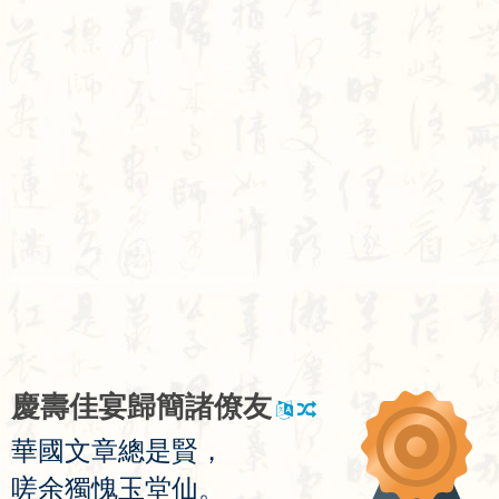
慶
壽
佳
宴
歸
簡
諸
僚
友
華
國
文
章
總
是
賢
，
嗟
余
獨
愧
玉
堂
仙
。