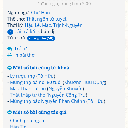
1
5.00
Ngôn ngữ:
Chữ Hán
Thể thơ:
Thất ngôn tứ tuyệt
Thời kỳ:
Hậu Lê, Mạc, Trịnh-Nguyễn
bài trả lời
: 3 bản dịch
3
Từ khoá:
mừng thọ (50)
Trả lời
In bài thơ
Một số bài cùng từ khoá
-
Ly rượu thọ
(
Tố Hữu
)
-
Mừng thọ bà nội 80 tuổi
(
Khương Hữu Dụng
)
-
Mậu Thân tự thọ
(
Nguyễn Khuyến
)
-
Thất thập tự thọ
(
Nguyễn Công Trứ
)
-
Mừng thọ bác Nguyễn Phan Chánh
(
Tố Hữu
)
Một số bài cùng tác giả
-
Chinh phụ ngâm
-
Hàn Tín