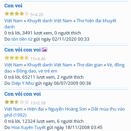
Con voi
☆
☆
☆
☆
☆
5
4.20
Việt Nam
»
Khuyết danh Việt Nam
»
Thơ hiện đại khuyết
danh
0 trả lời, 3491 lượt xem, 0 người thích
Do
tôn tiền tử
gửi ngày 02/11/2020 00:33
Con vỏi con voi
☆
☆
☆
☆
☆
15
4.40
Việt Nam
»
Khuyết danh Việt Nam
»
Thơ dân gian
»
Vè, đồng
dao
»
Đồng dao, vè trẻ em
0 trả lời, 65211 lượt xem, 2 người thích
Do
Diệp Y Như
gửi ngày 06/07/2009 00:36
Con vỏi con voi
☆
☆
☆
☆
☆
12
2.58
Việt Nam
»
Hiện đại
»
Nguyễn Hoàng Sơn
»
Dắt mùa thu vào
phố (1992)
0 trả lời, 12324 lượt xem, 6 người thích
Do
Hoa Xuyên Tuyết
gửi ngày 18/11/2008 03:45