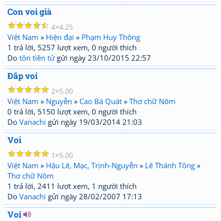
Con voi già
☆
☆
☆
☆
☆
4
4.25
Việt Nam
»
Hiện đại
»
Phạm Huy Thông
1 trả lời, 5257 lượt xem, 0 người thích
Do
tôn tiền tử
gửi ngày 23/10/2015 22:57
Đắp voi
☆
☆
☆
☆
☆
2
5.00
Việt Nam
»
Nguyễn
»
Cao Bá Quát
»
Thơ chữ Nôm
0 trả lời, 5150 lượt xem, 0 người thích
Do
Vanachi
gửi ngày 19/03/2014 21:03
Voi
☆
☆
☆
☆
☆
1
5.00
Việt Nam
»
Hậu Lê, Mạc, Trịnh-Nguyễn
»
Lê Thánh Tông
»
Thơ chữ Nôm
1 trả lời, 2411 lượt xem, 1 người thích
Do
Vanachi
gửi ngày 28/02/2007 17:13
Voi