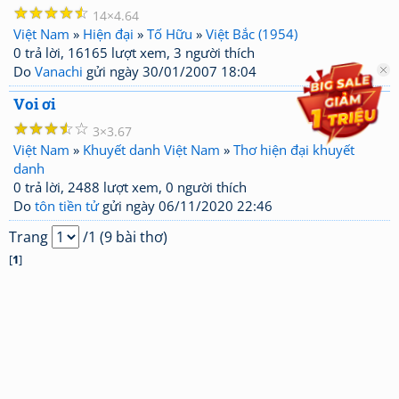
☆
☆
☆
☆
☆
14
4.64
Việt Nam
»
Hiện đại
»
Tố Hữu
»
Việt Bắc (1954)
0 trả lời, 16165 lượt xem, 3 người thích
Do
Vanachi
gửi ngày 30/01/2007 18:04
Voi ơi
☆
☆
☆
☆
☆
3
3.67
Việt Nam
»
Khuyết danh Việt Nam
»
Thơ hiện đại khuyết
danh
0 trả lời, 2488 lượt xem, 0 người thích
Do
tôn tiền tử
gửi ngày 06/11/2020 22:46
Trang
/1 (9 bài thơ)
[
1
]