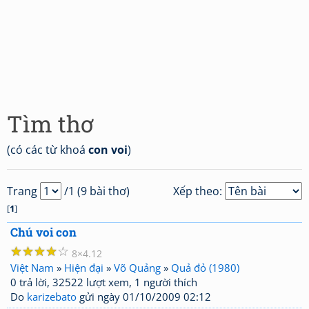
Tìm thơ
(có các từ khoá
con voi
)
Trang
/1 (9 bài thơ)
Xếp theo:
[
1
]
Chú voi con
☆
☆
☆
☆
☆
8
4.12
Việt Nam
»
Hiện đại
»
Võ Quảng
»
Quả đỏ (1980)
0 trả lời, 32522 lượt xem, 1 người thích
Do
karizebato
gửi ngày 01/10/2009 02:12