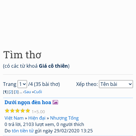
Tìm thơ
(có các từ khoá
Giá cô thiên
)
Trang
/4 (35 bài thơ)
Xếp theo:
[
1
] [
2
] [
3
] ... ›
Sau
»
Cuối
Dưới ngọn đèn hoa
☆
☆
☆
☆
☆
1
5.00
Việt Nam
»
Hiện đại
»
Nhượng Tống
0 trả lời, 2103 lượt xem, 0 người thích
Do
tôn tiền tử
gửi ngày 29/02/2020 13:25