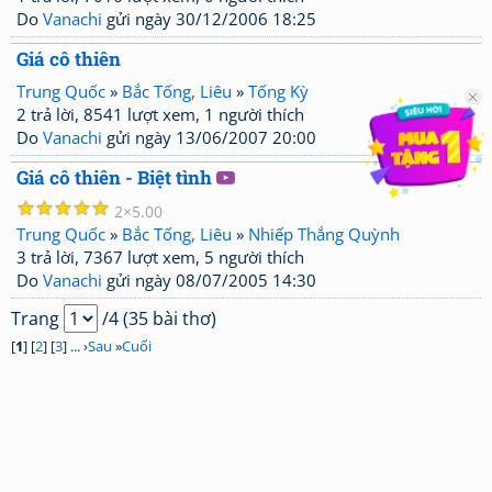
Do
Vanachi
gửi ngày 30/12/2006 18:25
Giá cô thiên
Trung Quốc
»
Bắc Tống, Liêu
»
Tống Kỳ
2 trả lời, 8541 lượt xem, 1 người thích
Do
Vanachi
gửi ngày 13/06/2007 20:00
Giá cô thiên - Biệt tình
☆
☆
☆
☆
☆
2
5.00
Trung Quốc
»
Bắc Tống, Liêu
»
Nhiếp Thắng Quỳnh
3 trả lời, 7367 lượt xem, 5 người thích
Do
Vanachi
gửi ngày 08/07/2005 14:30
Trang
/4 (35 bài thơ)
[
1
] [
2
] [
3
] ... ›
Sau
»
Cuối