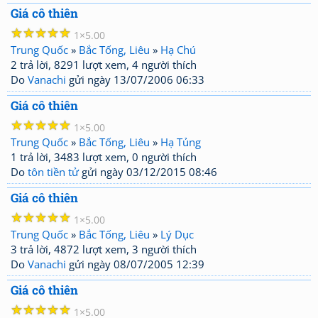
Giá cô thiên
☆
☆
☆
☆
☆
1
5.00
Trung Quốc
»
Bắc Tống, Liêu
»
Hạ Chú
2 trả lời, 8291 lượt xem, 4 người thích
Do
Vanachi
gửi ngày 13/07/2006 06:33
Giá cô thiên
☆
☆
☆
☆
☆
1
5.00
Trung Quốc
»
Bắc Tống, Liêu
»
Hạ Tủng
1 trả lời, 3483 lượt xem, 0 người thích
Do
tôn tiền tử
gửi ngày 03/12/2015 08:46
Giá cô thiên
☆
☆
☆
☆
☆
1
5.00
Trung Quốc
»
Bắc Tống, Liêu
»
Lý Dục
3 trả lời, 4872 lượt xem, 3 người thích
Do
Vanachi
gửi ngày 08/07/2005 12:39
Giá cô thiên
☆
☆
☆
☆
☆
1
5.00