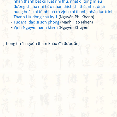
nhân thành bát cú luật nhị thủ, nhất dĩ tụng miếu
đường chi hạ nhi hữu nhàn thích chi thú, nhất dĩ tả
hung hoài chi tố nhi bá ca vịnh chi thanh, nhân lục trình
Thanh Hư động chủ kỳ 1
(Nguyễn Phi Khanh)
Túc Mai đạo sĩ sơn phòng
(Mạnh Hạo Nhiên)
Vịnh Nguyễn hành khiển
(Nguyễn Khuyến)
[Thông tin 1 nguồn tham khảo đã được ẩn]