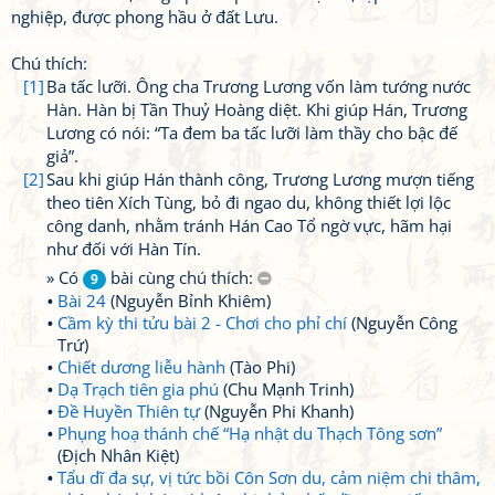
nghiệp, được phong hầu ở đất Lưu.
Chú thích:
[1]
Ba tấc lưỡi. Ông cha Trương Lương vốn làm tướng nước
Hàn. Hàn bị Tần Thuỷ Hoàng diệt. Khi giúp Hán, Trương
Lương có nói: “Ta đem ba tấc lưỡi làm thầy cho bậc đế
giả”.
[2]
Sau khi giúp Hán thành công, Trương Lương mượn tiếng
theo tiên Xích Tùng, bỏ đi ngao du, không thiết lợi lộc
công danh, nhằm tránh Hán Cao Tổ ngờ vực, hãm hại
như đối với Hàn Tín.
» Có
bài cùng chú thích:
9
Bài 24
(Nguyễn Bỉnh Khiêm)
Cầm kỳ thi tửu bài 2 - Chơi cho phỉ chí
(Nguyễn Công
Trứ)
Chiết dương liễu hành
(Tào Phi)
Dạ Trạch tiên gia phú
(Chu Mạnh Trinh)
Đề Huyền Thiên tự
(Nguyễn Phi Khanh)
Phụng hoạ thánh chế “Hạ nhật du Thạch Tông sơn”
(Địch Nhân Kiệt)
Tẩu dĩ đa sự, vị tức bồi Côn Sơn du, cảm niệm chi thâm,