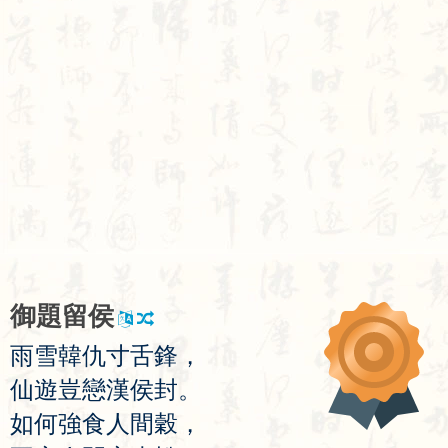
御
題
留
侯
雨
雪
韓
仇
寸
舌
鋒
，
仙
遊
豈
戀
漢
侯
封
。
如
何
強
食
人
間
穀
，