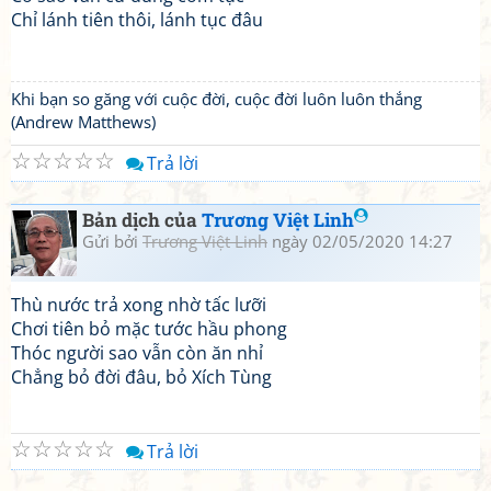
Chỉ lánh tiên thôi, lánh tục đâu
Khi bạn so găng với cuộc đời, cuộc đời luôn luôn thắng
(Andrew Matthews)
☆
☆
☆
☆
☆
Trả lời
Bản dịch của
Trương Việt Linh
Gửi bởi
Trương Việt Linh
ngày 02/05/2020 14:27
Thù nước trả xong nhờ tấc lưỡi
Chơi tiên bỏ mặc tước hầu phong
Thóc người sao vẫn còn ăn nhỉ
Chẳng bỏ đời đâu, bỏ Xích Tùng
☆
☆
☆
☆
☆
Trả lời