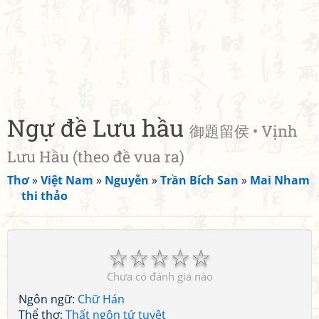
Ngự đề Lưu hầu
御題留侯 • Vịnh
Lưu Hầu (theo đề vua ra)
Thơ
»
Việt Nam
»
Nguyễn
»
Trần Bích San
»
Mai Nham
thi thảo
☆
☆
☆
☆
☆
Chưa có đánh giá nào
Ngôn ngữ:
Chữ Hán
Thể thơ:
Thất ngôn tứ tuyệt