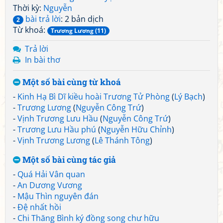
Thời kỳ:
Nguyễn
bài trả lời
: 2 bản dịch
2
Từ khoá:
Trương Lương (11)
Trả lời
In bài thơ
Một số bài cùng từ khoá
-
Kinh Hạ Bì Dĩ kiều hoài Trương Tử Phòng
(
Lý Bạch
)
-
Trương Lương
(
Nguyễn Công Trứ
)
-
Vịnh Trương Lưu Hầu
(
Nguyễn Công Trứ
)
-
Trương Lưu Hầu phú
(
Nguyễn Hữu Chỉnh
)
-
Vịnh Trương Lương
(
Lê Thánh Tông
)
Một số bài cùng tác giả
-
Quá Hải Vân quan
-
An Dương Vương
-
Mậu Thìn nguyên đán
-
Đệ nhất hồi
-
Chi Thăng Bình ký đồng song chư hữu