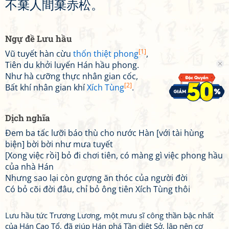
不
棄
人
間
棄
赤
松
。
Ngự đề Lưu hầu
[1]
Vũ tuyết hàn cừu
thốn thiệt phong
,
Tiên du khởi luyến Hán hầu phong.
Như hà cưỡng thực nhân gian cốc,
[2]
Bất khí nhân gian khí
Xích Tùng
.
Dịch nghĩa
Đem ba tấc lưỡi báo thù cho nước Hàn [với tài hùng
biện] bời bời như mưa tuyết
[Xong việc rồi] bỏ đi chơi tiên, có màng gì việc phong hầu
của nhà Hán
Nhưng sao lại còn gượng ăn thóc của người đời
Có bỏ cõi đời đâu, chỉ bỏ ông tiên Xích Tùng thôi
Lưu hầu tức Trương Lương, một mưu sĩ công thần bậc nhất
của Hán Cao Tổ, đã giúp Hán phá Tần diệt Sở, lập nên cơ