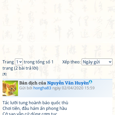
Trang
trong tổng số 1
Xếp theo:
trang (2 bài trả lời)
[
1
]
Bản dịch của
Nguyễn Văn Huyền
Gửi bởi
hongha83
ngày 02/04/2020 15:59
Tấc lưỡi tung hoành báo quốc thù
Chơi tiên, đâu hám ấn phong hầu
Cớ sao vẫn cứ dùng cơm tục