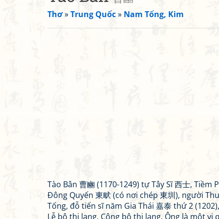
Thơ
»
Trung Quốc
»
Nam Tống, Kim
Tào Bân 曹豳 (1170-1249) tự Tây Sĩ 西士, Tiềm 
Đông Quyến 東畎 (có nơi chép 東圳), người Th
Tống, đỗ tiến sĩ năm Gia Thái 嘉泰 thứ 2 (1202)
Lễ bộ thị lang, Công bộ thị lang. Ông là một vị