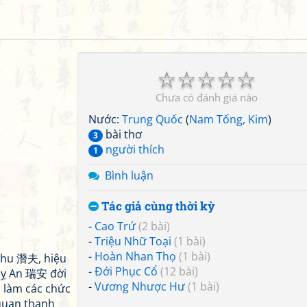
☆
☆
☆
☆
☆
Chưa có đánh giá nào
Nước:
Trung Quốc
(
Nam Tống, Kim
)
bài thơ
3
người thích
1
Bình luận
Tác giả cùng thời kỳ
-
Cao Trứ
(2 bài)
-
Triệu Nhữ Toại
(1 bài)
-
Hoàn Nhan Thọ
(1 bài)
Phu 潛夫, hiệu
-
Đới Phục Cổ
(12 bài)
uỵ An 瑞安 đời
-
Vương Nhược Hư
(1 bài)
, làm các chức
 quan thanh