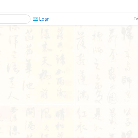
Loạn
TÁ