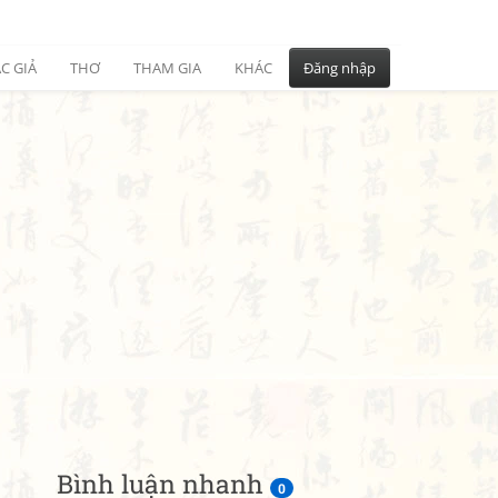
C GIẢ
THƠ
THAM GIA
KHÁC
Đăng nhập
Bình luận nhanh
0