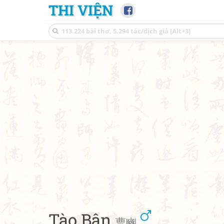
THI VIỆN
Tào Bân
曹豳