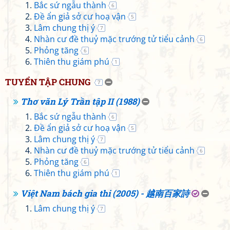
Bắc sứ ngẫu thành
6
Đề ẩn giả sở cư hoạ vận
5
Lâm chung thị ý
7
Nhàn cư đề thuỷ mặc trướng tử tiểu cảnh
6
Phỏng tăng
6
Thiên thu giám phú
1
TUYỂN TẬP CHUNG
7
Thơ văn Lý Trần tập II (1988)
Bắc sứ ngẫu thành
6
Đề ẩn giả sở cư hoạ vận
5
Lâm chung thị ý
7
Nhàn cư đề thuỷ mặc trướng tử tiểu cảnh
6
Phỏng tăng
6
Thiên thu giám phú
1
Việt Nam bách gia thi (2005) - 越南百家詩
Lâm chung thị ý
7