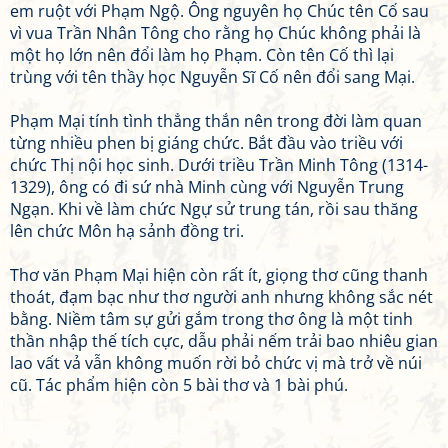
em ruột với Phạm Ngộ. Ông nguyên họ Chúc tên Cố sau
vì vua Trần Nhân Tông cho rằng họ Chúc không phải là
một họ lớn nên đổi làm họ Phạm. Còn tên Cố thì lại
trùng với tên thầy học Nguyễn Sĩ Cố nên đổi sang Mại.
Phạm Mại tính tình thẳng thắn nên trong đời làm quan
từng nhiều phen bị giáng chức. Bắt đầu vào triều với
chức Thị nội học sinh. Dưới triều Trần Minh Tông (1314-
1329), ông có đi sứ nhà Minh cùng với Nguyễn Trung
Ngạn. Khi về làm chức Ngự sử trung tán, rồi sau thăng
lên chức Môn hạ sảnh đồng tri.
Thơ văn Phạm Mại hiện còn rất ít, giọng thơ cũng thanh
thoát, đạm bạc như thơ người anh nhưng không sắc nét
bằng. Niềm tâm sự gửi gắm trong thơ ông là một tinh
thần nhập thế tích cực, dẫu phải nếm trải bao nhiêu gian
lao vất vả vẫn không muốn rời bỏ chức vị mà trở về núi
cũ. Tác phẩm hiện còn 5 bài thơ và 1 bài phú.