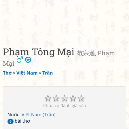
Phạm Tông Mại
范宗邁, Phạm
Mại
Thơ
»
Việt Nam
»
Trần
☆
☆
☆
☆
☆
Chưa có đánh giá nào
Nước:
Việt Nam
(
Trần
)
bài thơ
6