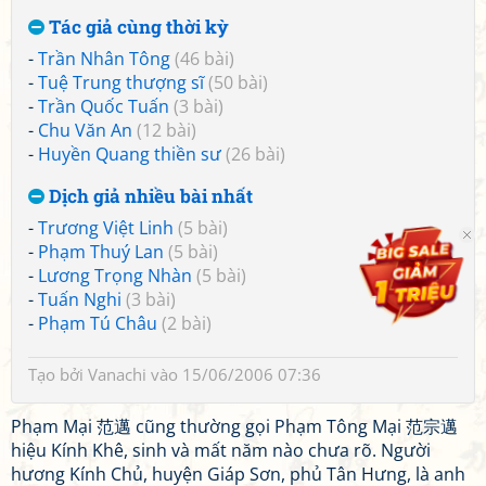
Tác giả cùng thời kỳ
-
Trần Nhân Tông
(46 bài)
-
Tuệ Trung thượng sĩ
(50 bài)
-
Trần Quốc Tuấn
(3 bài)
-
Chu Văn An
(12 bài)
-
Huyền Quang thiền sư
(26 bài)
Dịch giả nhiều bài nhất
-
Trương Việt Linh
(5 bài)
-
Phạm Thuý Lan
(5 bài)
-
Lương Trọng Nhàn
(5 bài)
-
Tuấn Nghi
(3 bài)
-
Phạm Tú Châu
(2 bài)
Tạo bởi
Vanachi
vào 15/06/2006 07:36
Phạm Mại 范邁 cũng thường gọi Phạm Tông Mại 范宗邁
hiệu Kính Khê, sinh và mất năm nào chưa rõ. Người
hương Kính Chủ, huyện Giáp Sơn, phủ Tân Hưng, là anh