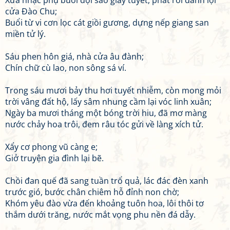
Xưa nhạc phụ buổi đội sao giầy tuyết, phất roi danh lợi
cửa Đào Chu;
Buổi từ vi cơn lọc cát giồi gương, dựng nếp giang san
miền tử lý.
Sáu phen hôn giá, nhà cửa âu đành;
Chín chữ cù lao, non sông sá ví.
Trong sáu mươi bảy thu hơi tuyết nhiễm, còn mong mỏi
trời vâng đất hộ, lấy sâm nhung cầm lại vóc linh xuân;
Ngày ba mươi tháng một bóng trời hiu, đã mơ màng
nước chảy hoa trôi, đem râu tóc gửi về làng xích tử.
Xẩy cơ phong vũ càng e;
Giở truyện gia đình lại bẽ.
Chồi đan quế đã sang tuần trổ quả, lác đác đèn xanh
trước gió, bước chân chiêm hỗ đỉnh non chờ;
Khóm yêu đào vừa đến khoảng tuôn hoa, lôi thôi tơ
thắm dưới trăng, nước mắt vọng phu nền đá dẫy.