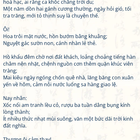
hoá hạc, ai rằng ca khốc chẳng trời du;
Một năm dồn hai gánh cương thường, ngày hỏi gió, tối
tra trăng, mới tỏ thịnh suy là chuyện thế.
Ôi!
Hoa trôi mặt nước, hồn bướm bâng khuâng;
Nguyệt gác sườn non, cánh nhàn lẻ thẻ.
Hồ khẩu đêm chờ nơi đất khách, loảng choảng tiếng hàn
châm nện nhặt, chệnh nguồn cơn thêm quặn khúc viên
tràng;
Mai kiêu ngày ngóng chốn quê nhà, lăng băng con xuân
yến về hôm, cảm nỗi nước luống sa hàng giao lệ.
Nay nhân:
Xốc nổi am tranh lều cỏ, rượu ba tuần dâng bụng kính
lòng thành;
Ít nhiều thức nhạt mùi suông, văn một bức dãi trời kinh
đất nghĩa.
Thương ôi cảm thay!