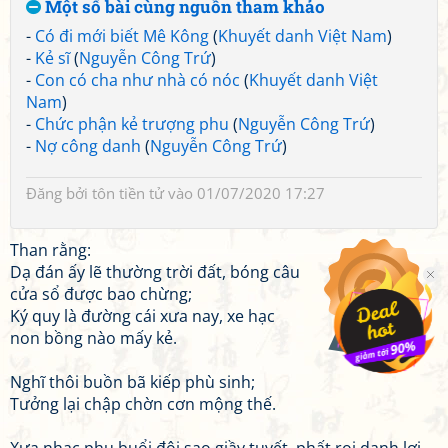
Một số bài cùng nguồn tham khảo
-
Có đi mới biết Mê Kông
(
Khuyết danh Việt Nam
)
-
Kẻ sĩ
(
Nguyễn Công Trứ
)
-
Con có cha như nhà có nóc
(
Khuyết danh Việt
Nam
)
-
Chức phận kẻ trượng phu
(
Nguyễn Công Trứ
)
-
Nợ công danh
(
Nguyễn Công Trứ
)
Đăng bởi
tôn tiền tử
vào 01/07/2020 17:27
Than rằng:
Dạ đán ấy lẽ thường trời đất, bóng câu
cửa sổ được bao chừng;
Ký quy là đường cái xưa nay, xe hạc
non bồng nào mấy kẻ.
Nghĩ thôi buồn bã kiếp phù sinh;
Tưởng lại chập chờn cơn mộng thế.