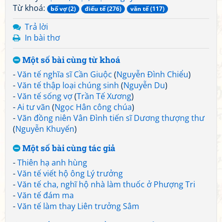
Từ khoá:
bố vợ (2)
điếu tế (276)
văn tế (117)
Trả lời
In bài thơ
Một số bài cùng từ khoá
-
Văn tế nghĩa sĩ Cần Giuộc
(
Nguyễn Đình Chiểu
)
-
Văn tế thập loại chúng sinh
(
Nguyễn Du
)
-
Văn tế sống vợ
(
Trần Tế Xương
)
-
Ai tư vãn
(
Ngọc Hân công chúa
)
-
Vãn đồng niên Vân Đình tiến sĩ Dương thượng thư
(
Nguyễn Khuyến
)
Một số bài cùng tác giả
-
Thiên hạ anh hùng
-
Văn tế viết hộ ông Lý trưởng
-
Văn tế cha, nghĩ hộ nhà làm thuốc ở Phượng Tri
-
Văn tế đám ma
-
Văn tế làm thay Liên trưởng Sâm