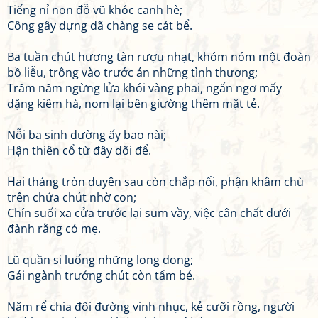
Tiếng nỉ non đỗ vũ khóc canh hè;
Công gây dựng dã chàng se cát bể.
Ba tuần chút hương tàn rượu nhạt, khóm nóm một đoàn
bồ liễu, trông vào trước án những tình thương;
Trăm năm ngừng lửa khói vàng phai, ngẩn ngơ mấy
dặng kiêm hà, nom lại bên giường thêm mặt tẻ.
Nỗi ba sinh dường ấy bao nài;
Hận thiên cổ từ đây dõi để.
Hai tháng tròn duyên sau còn chắp nối, phận khâm chù
trên chửa chút nhờ con;
Chín suối xa cửa trước lại sum vầy, việc cân chất dưới
đành rằng có mẹ.
Lũ quần si luống những long dong;
Gái ngành trưởng chút còn tấm bé.
Năm rể chia đôi đường vinh nhục, kẻ cưỡi rồng, người