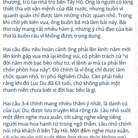
thượng, trú tại nhà trọ bên Tây Hồ. Ông là người có lòng
thiết tha với vận mệnh của đất nước, nhưng buồn vì
quanh quẩn chỉ được làm những chức quan nhỏ. Trong
khi chờ yết kiến vua, ông buồn bã mà làm bài này. Bài
thơ này mang rất nhiều hàm ý, nhưng ý chủ đạo của bài
thơ là buồn rầu vì không được trọng dụng.
Hai câu đầu nêu hoàn cảnh ông phải lên kinh: năm mới
lên kinh gặp vua mà lại không vui, có phần trách cứ “vị
đời năm mới bạc bẽo như tơ, vì lệnh ai mà ta phải lên
chốn phồn hoa này”. Đó chính là vì ông chỉ được làm
chức quan nhỏ, tri phủ Nghiêm Châu. Cần phải hiểu
rằng khi đó Lục Du đã 63 tuổi, chứ không phải một
thanh niên chưa biết vị đời bạc bẽo là gì.
Hai câu 3-4 chính mang nhiều thâm ý nhất, là danh cú
của Lục Du, được lưu truyền khá rộng rãi. Lầu nhỏ suốt
một đêm nghe mưa xuân, tới sáng nghe vẳng tiếng
người mua hoa hạnh từ trong ngõ thẳm. Lầu nhỏ chính
nói nhà khách ở bên Tây Hồ. Một đêm nghe mưa xuân,
cái này muốn nói suốt đêm ông thao thức không ngủ