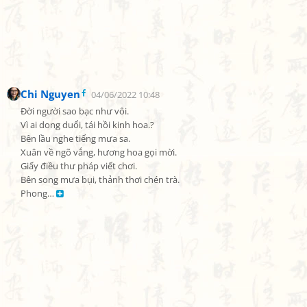
Chi Nguyen
04/06/2022 10:48
Đời người sao bạc như vôi.

Vì ai dong duổi, tái hồi kinh hoa.?

Bên lầu nghe tiếng mưa sa.

Xuân về ngõ vắng, hương hoa gọi mời.

Giấy điều thư pháp viết chơi.

Bên song mưa bụi, thảnh thơi chén trà.

Phong… 