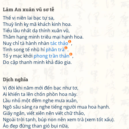
Lâm An xuân vũ sơ tễ
Thế vị niên lai bạc tự sa,
Thuỳ linh kỵ mã khách kinh hoa.
Tiểu lâu nhất dạ thính xuân vũ,
Thâm hạng minh triêu mại hạnh hoa.
Nuỵ chỉ tà hành nhàn
tác thảo
,
Tình song tế nhũ hí
phân trà
.
Tố y mạc khởi
phong trần thán
,
Do cập thanh minh khả đáo gia.
Dịch nghĩa
Vị đời khi năm mới đến bạc như tơ,
Ai khiến ta lên chốn phồn hoa này.
Lầu nhỏ một đêm nghe mưa xuân,
Ngõ sâu sáng ra nghe tiếng người mua hoa hạnh.
Giấy ngắn, viết xiên nên viết chữ thảo,
Ngoài trời tạnh, búp non nên xem trà (xem tốt xấu).
Áo đẹp đừng than gió bụi nữa,