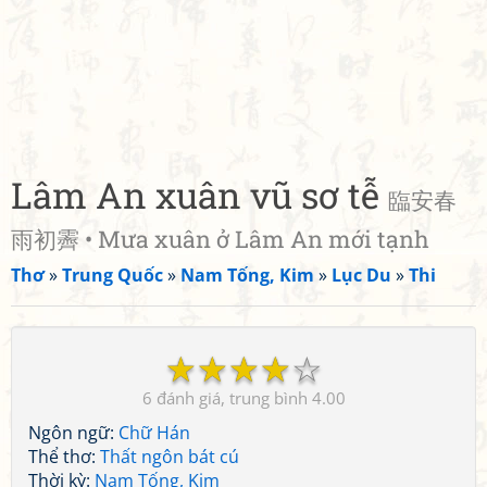
Lâm An xuân vũ sơ tễ
臨安春
雨初霽 • Mưa xuân ở Lâm An mới tạnh
Thơ
»
Trung Quốc
»
Nam Tống, Kim
»
Lục Du
»
Thi
☆
☆
☆
☆
☆
6
4.00
Ngôn ngữ:
Chữ Hán
Thể thơ:
Thất ngôn bát cú
Thời kỳ:
Nam Tống, Kim