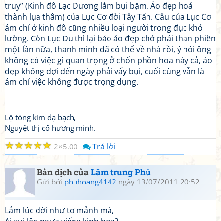
truy” (Kinh đô Lạc Dương lắm bụi bặm, Áo đẹp hoá
thành lụa thâm) của Lục Cơ đời Tây Tấn. Câu của Lục Cơ
ám chỉ ở kinh đô cũng nhiều loại người trong đục khó
lường. Còn Lục Du thì lại bảo áo đẹp chớ phải than phiền
một lần nữa, thanh minh đã có thể về nhà rồi, ý nói ông
không có việc gì quan trọng ở chốn phồn hoa này cả, áo
đẹp không đợi đến ngày phải vấy bụi, cuối cùng vẫn là
ám chỉ việc không được trọng dụng.
Lộ tòng kim dạ bạch,
Nguyệt thị cố hương minh.
☆
☆
☆
☆
☆
Trả lời
2
5.00
Bản dịch của
Lâm trung Phú
Gửi bởi
phuhoang4142
ngày 13/07/2011 20:52
Lắm lúc đời như tơ mảnh mà,