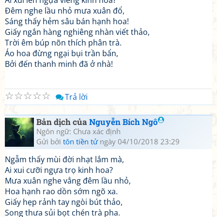
Ai xui lên ngựa viếng kinh hoa?
Đêm nghe lầu nhỏ mưa xuân đổ,
Sáng thấy hẻm sâu bán hạnh hoa!
Giấy ngắn hàng nghiêng nhàn viết thảo,
Trời êm búp nõn thích phân trà.
Áo hoa đừng ngại bụi trần bẩn,
Bởi đến thanh minh đã ở nhà!
☆
☆
☆
☆
☆
Trả lời
Bản dịch của
Nguyễn Bích Ngô
Ngôn ngữ: Chưa xác định
Gửi bởi
tôn tiền tử
ngày 04/10/2018 23:29
Ngẫm thấy mùi đời nhạt lắm mà,
Ai xui cưỡi ngựa trọ kinh hoa?
Mưa xuân nghe vẳng đêm lầu nhỏ,
Hoa hạnh rao dồn sớm ngõ xa.
Giấy hẹp rảnh tay ngòi bút thảo,
Song thưa sủi bọt chén trà pha.