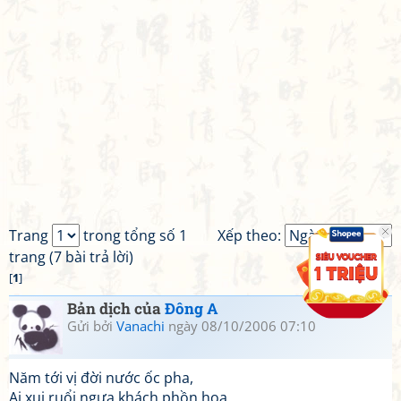
Trang
trong tổng số 1
Xếp theo:
trang (7 bài trả lời)
[
1
]
Bản dịch của
Đông A
Gửi bởi
Vanachi
ngày 08/10/2006 07:10
Năm tới vị đời nước ốc pha,
Ai xui ruổi ngựa khách phồn hoa.