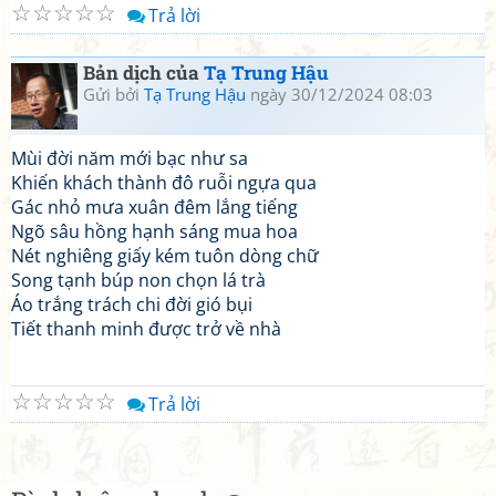
☆
☆
☆
☆
☆
Trả lời
Bản dịch của
Tạ Trung Hậu
Gửi bởi
Tạ Trung Hậu
ngày 30/12/2024 08:03
Mùi đời năm mới bạc như sa
Khiến khách thành đô ruỗi ngựa qua
Gác nhỏ mưa xuân đêm lắng tiếng
Ngõ sâu hồng hạnh sáng mua hoa
Nét nghiêng giấy kém tuôn dòng chữ
Song tạnh búp non chọn lá trà
Áo trắng trách chi đời gió bụi
Tiết thanh minh được trở về nhà
☆
☆
☆
☆
☆
Trả lời