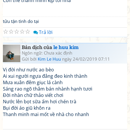
Còn thể thanh minh kịp tới nhà
tửu tận tình do tại
☆
☆
☆
☆
☆
Trả lời
Bản dịch của
le huu kim
Ngôn ngữ: Chưa xác định
Gửi bởi
Kim Le Huu
ngày 24/02/2019 07:11
Vị đời như nước ao bèo
Ai xui người ngựa đẳng đeo kinh thành
Mưa xuân đêm giục lá cành
Sáng rao ngõ thẳm bán nhành hạnh tươi
Đời nhàn chữ thảo viết chơi
Nước lên bọt sữa ấm hơi chén trà
Bụi đời áo giũ khôn ra
Thanh minh mai mốt về nhà cho nhanh