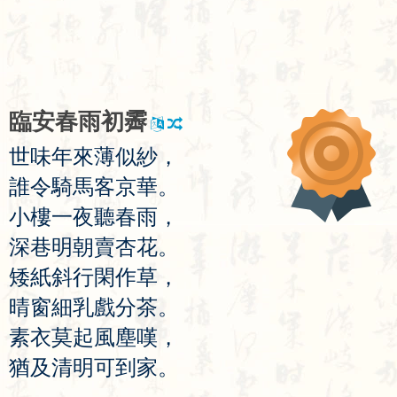
臨
安
春
雨
初
霽
世
味
年
來
薄
似
紗
，
誰
令
騎
馬
客
京
華
。
小
樓
一
夜
聽
春
雨
，
深
巷
明
朝
賣
杏
花
。
矮
紙
斜
行
閑
作
草
，
晴
窗
細
乳
戲
分
茶
。
素
衣
莫
起
風
塵
嘆
，
猶
及
清
明
可
到
家
。