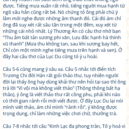
được. Tiếng mưa xuân rất nhỏ, tiếng người mua hạnh từ
ngõ sâu hẳn cũng rất bé. Nó chứng tỏ ông phải chú ý
lắm mới nghe được những âm thanh đó. Cái đó ám chỉ
ông đã suy xét rất sâu tận trong một đêm, xuy xét từ
những cái nhỏ nhất. Lý Thương Ẩn có câu thơ nhớ bạn
“Thu âm bất tản sương phi vãn, Lưu đắc hạnh hà thính
vũ thanh” (Mưa thu không tan, sau khi sương bay hết,
Chỉ còn một mình nghe tiếng mưa trên hạnh và sen). Ở
đây hai câu thơ của Lục Du cũng tỏ ý u hoài.
Câu 5-6 cũng mang ý sâu xa. Câu 5 nhắc tới điển tích
Trương Chi đời Hán rất giỏi thảo thư, tuy nhiên người
đời lại thấy ông hay dùng khải thư nên hỏi tại sao thì ông
trả lời “Vì vội mà không viết thảo” (Thông thông bất hạ
thảo), ý ông là viết thảo thư rất công phu, phải khi nào
có thời gian rảnh rỗi mới viết được. Ở đây Lục Du lại nói
mình viết thảo, ám chỉ mình “rảnh rỗi”, ý không được
trọng dụng, chỉ làm những việc chơi chữ, thưởng trà.
Câu 7-8 nhắc tới câu “Kinh Lạc đa phong trần, Tố y hoá vi