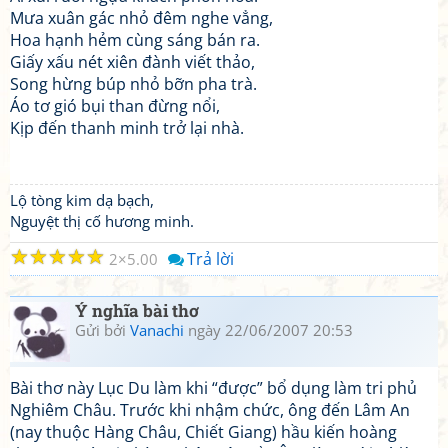
Mưa xuân gác nhỏ đêm nghe vẳng,
Hoa hạnh hẻm cùng sáng bán ra.
Giấy xấu nét xiên đành viết thảo,
Song hừng búp nhỏ bỡn pha trà.
Áo tơ gió bụi than đừng nổi,
Kịp đến thanh minh trở lại nhà.
Lộ tòng kim dạ bạch,
Nguyệt thị cố hương minh.
☆
☆
☆
☆
☆
Trả lời
2
5.00
Ý nghĩa bài thơ
Gửi bởi
Vanachi
ngày 22/06/2007 20:53
Bài thơ này Lục Du làm khi “được” bổ dụng làm tri phủ
Nghiêm Châu. Trước khi nhậm chức, ông đến Lâm An
(nay thuộc Hàng Châu, Chiết Giang) hầu kiến hoàng