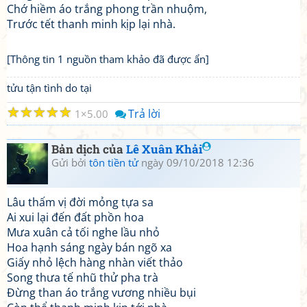
Chớ hiềm áo trắng phong trần nhuộm,
Trước tết thanh minh kịp lại nhà.
[Thông tin 1 nguồn tham khảo đã được ẩn]
tửu tận tình do tại
☆
☆
☆
☆
☆
Trả lời
1
5.00
Bản dịch của
Lê Xuân Khải
Gửi bởi
tôn tiền tử
ngày 09/10/2018 12:36
Lâu thấm vị đời mỏng tựa sa
Ai xui lại đến đất phồn hoa
Mưa xuân cả tối nghe lầu nhỏ
Hoa hạnh sáng ngày bán ngõ xa
Giấy nhỏ lệch hàng nhàn viết thảo
Song thưa tế nhũ thử pha trà
Đừng than áo trắng vương nhiều bụi