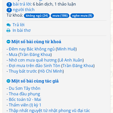
bài trả lời
: 6 bản dịch, 1 thảo luận
7
người thích
7
Từ khoá:
không ngủ (24)
mưa (186)
nghe mưa (9)
Trả lời
In bài thơ
Một số bài cùng từ khoá
-
Đêm nay Bác không ngủ
(
Minh Huệ
)
-
Mưa
(
Trần Đăng Khoa
)
-
Nhớ cơn mưa quê hương
(
Lê Anh Xuân
)
-
Đợi mưa trên đảo Sinh Tồn
(
Trần Đăng Khoa
)
-
Thuỵ bất trước
(
Hồ Chí Minh
)
Một số bài cùng tác giả
-
Du Sơn Tây thôn
-
Thoa đầu phụng
-
Bốc toán tử - Mai
-
Thẩm viên (I) kỳ 1
-
Thập nhất nguyệt tứ nhật phong vũ đại tác