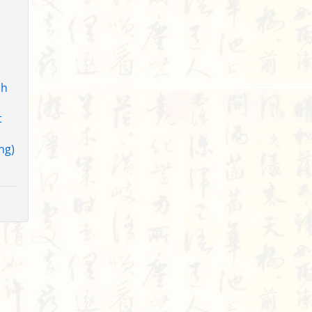
nh
t
ng)