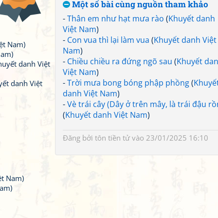
Một số bài cùng nguồn tham khảo
-
Thân em như hạt mưa rào
(
Khuyết danh
Việt Nam
)
-
Con vua thì lại làm vua
(
Khuyết danh Việt
ệt Nam)
Nam
)
Nam)
-
Chiều chiều ra đứng ngõ sau
(
Khuyết da
huyết danh Việt
Việt Nam
)
-
Trời mưa bong bóng phập phồng
(
Khuyế
ết danh Việt
danh Việt Nam
)
-
Vè trái cây (Dây ở trên mây, là trái đậu rồ
(
Khuyết danh Việt Nam
)
Đăng bởi
tôn tiền tử
vào 23/01/2025 16:10
ệt Nam)
Nam)