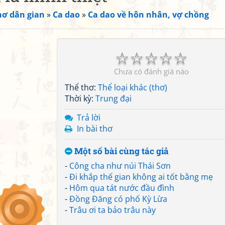
hơ dân gian
»
Ca dao
»
Ca dao về hôn nhân, vợ chồng
☆
☆
☆
☆
☆
Chưa có đánh giá nào
Thể thơ:
Thể loại khác (thơ)
Thời kỳ:
Trung đại
Trả lời
In bài thơ
Một số bài cùng tác giả
-
Công cha như núi Thái Sơn
-
Đi khắp thế gian không ai tốt bằng mẹ
-
Hôm qua tát nước đầu đình
-
Đồng Đăng có phố Kỳ Lừa
-
Trâu ơi ta bảo trâu này