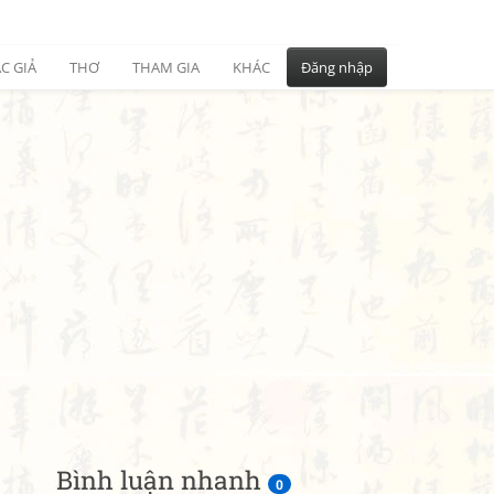
C GIẢ
THƠ
THAM GIA
KHÁC
Đăng nhập
Bình luận nhanh
0