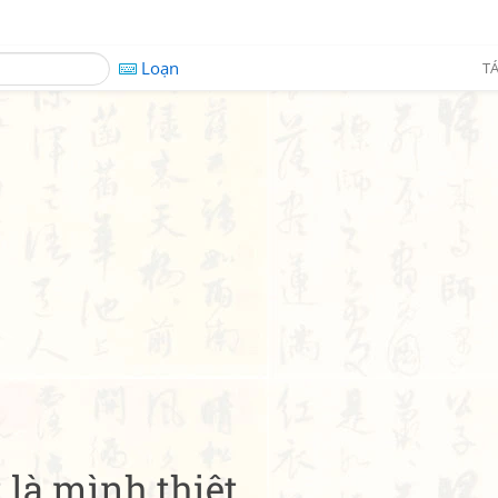
Loạn
TÁ
 là mình thiệt