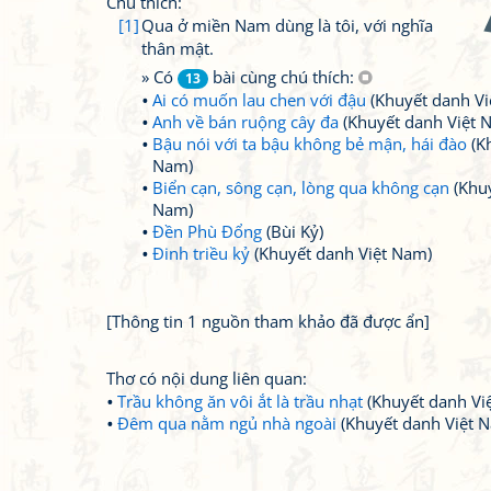
Chú thích:
[1]
Qua ở miền Nam dùng là tôi, với nghĩa
thân mật.
» Có
bài cùng chú thích:
13
Ai có muốn lau chen với đậu
(Khuyết danh Vi
Anh về bán ruộng cây đa
(Khuyết danh Việt 
Bậu nói với ta bậu không bẻ mận, hái đào
(K
Nam)
Biển cạn, sông cạn, lòng qua không cạn
(Khuy
Nam)
Đền Phù Đổng
(Bùi Kỷ)
Đinh triều kỷ
(Khuyết danh Việt Nam)
[Thông tin 1 nguồn tham khảo đã được ẩn]
Thơ có nội dung liên quan:
Trầu không ăn vôi ắt là trầu nhạt
(Khuyết danh Vi
Đêm qua nằm ngủ nhà ngoài
(Khuyết danh Việt 