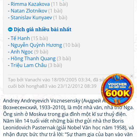
-
Rimma Kazakova
(11 bài)
-
Natan Zlotnikov
(1 bài)
-
Stanislav Kunyaev
(1 bài)
Dịch giả nhiều bài nhất
-
Tế Hanh
(15 bài)
-
Nguyễn Quỳnh Hương
(10 bài)
-
Anh Ngọc
(9 bài)
-
Hồng Thanh Quang
(3 bài)
-
Triệu Lam Châu
(3 bài)
Tạo bởi
Vanachi
vào 18/09/2005 03:34, đã sửa 5 lần, lần
cuối bởi
hongha83
vào 23/12/2012 08:39
Andrey Andreyevich Voznesensky (Андрей Андреевич
Вознесенский, 1933–2010), là một nhà văn, nhà thơ Nga.
Ông sinh ở Moskva trong gia đình một kĩ sư thuỷ điện.
Năm lên 14 tuổi viết những bài thơ gửi nhà thơ Boris
Leonidovich Pasternak (giải Nobel Văn học năm 1958), và
nhận được bức thư trả lời: “Sự tham gia của bạn vào văn