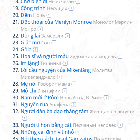
Chớ biến đi
Не исчезай
1
Công trình
Hесущих
1
Đêm
Ночь
1
Độc thoại của Merilyn Monroe
Монолог Мэрлин
Монро
1
Đông lại
Замерзли
1
Giấc mơ
Сон
1
Gôia
1
Hoạ sĩ và người mẫu
Художник и модель
1
Im lặng!
Тишины!
2
Lời cầu nguyện của Mikenlăng
Молитва
Микеланджело
1
Mẹ nói
Говорит мама
1
Mộ chí
Эпитафии
1
Năm mới ở Rôm
Новый год В Риме
1
Nguyền rủa
Анафема
1
Người đàn bà dạo tháng tám
Женщина в августе
1
Người tí hon bằng cát
Песчаный человек
1
Những cái đinh vít nhỏ
1
Nói theo cách Rasul Gamzatov
По мотивам