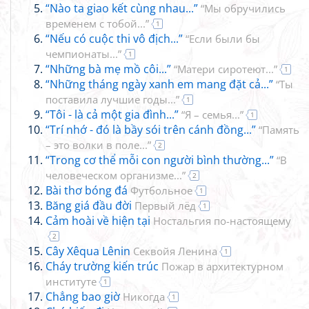
“Nào ta giao kết cùng nhau...”
“Мы обручились
временем с тобой...”
1
“Nếu có cuộc thi vô địch...”
“Если были бы
чемпионаты...”
1
“Những bà mẹ mồ côi...”
“Матери сиротеют...”
1
“Những tháng ngày xanh em mang đặt cả...”
“Ты
поставила лучшие годы...”
1
“Tôi - là cả một gia đình...”
“Я – семья...”
1
“Trí nhớ - đó là bầy sói trên cánh đồng...”
“Память
– это волки в поле...”
2
“Trong cơ thể mỗi con người bình thường...”
“В
человеческом организме...”
2
Bài thơ bóng đá
Футбольное
1
Băng giá đầu đời
Первый лёд
1
Cảm hoài về hiện tại
Ностальгия по-настоящему
2
Cây Xêqua Lênin
Секвойя Ленина
1
Cháy trường kiến trúc
Пожар в архитектурном
институте
1
Chẳng bao giờ
Никогда
1