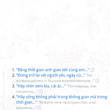
“Bằng thời gian anh giao kết cùng em...”
1
“Đừng trở lại với người yêu ngày cũ...”
“Не
возвращайтесь к былым возлюбленным...”
2
“Hãy nhìn xem kìa, cái ác...”
“Поглядишь, как
несметно...”
1
“Hãy sống không phải trong không gian mà trong
thời gian...”
“Живите не в пространстве, а во
времени...”
1