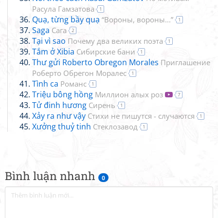
Расула Гамзатова
1
Quạ, từng bầy quạ
“Вороны, вороны...”
1
Saga
Сага
2
Tại vì sao
Почему два великих поэта
1
Tắm ở Xibia
Сибирские бани
1
Thư gửi Roberto Obregon Morales
Приглашение
Роберто Обрегон Моралес
1
Tình ca
Романс
1
Triệu bông hồng
Миллион алых роз
7
Tử đinh hương
Сирень
1
Xảy ra như vậy
Стихи не пишутся - случаются
1
Xưởng thuỷ tinh
Стеклозавод
1
Bình luận nhanh
0