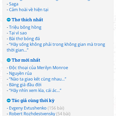
-
Saga
-
Cảm hoài về hiện tại
Thơ thích nhất
-
Triệu bông hồng
-
Tại vì sao
-
Bài thơ bóng đá
-
“Hãy sống không phải trong không gian mà trong
thời gian...”
Thơ mới nhất
-
Độc thoại của Merilyn Monroe
-
Nguyền rủa
-
“Nào ta giao kết cùng nhau...”
-
Băng giá đầu đời
-
“Hãy nhìn xem kìa, cái ác...”
Tác giả cùng thời kỳ
-
Evgeny Evtushenko
(156 bài)
-
Robert Rozhdestvensky
(54 bài)