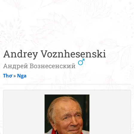
Andrey Voznhesenski
Андрей Вознесенский
Thơ
»
Nga